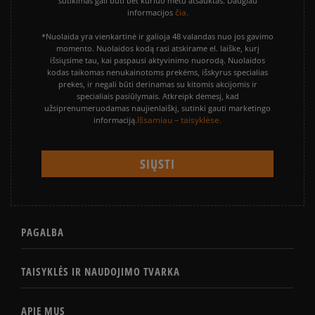
sutikimas gali būti bet kuriuo metu atšauktas. Daugiau
čia.
informacijos
*Nuolaida yra vienkartinė ir galioja 48 valandas nuo jos gavimo
momento. Nuolaidos kodą rasi atskirame el. laiške, kurį
išsiųsime tau, kai paspausi aktyvinimo nuorodą. Nuolaidos
kodas taikomas nenukainotoms prekėms, išskyrus specialias
prekes, ir negali būti derinamas su kitomis akcijomis ir
specialiais pasiūlymais. Atkreipk dėmesį, kad
užsiprenumeruodamas naujienlaiškį, sutinki gauti marketingo
Išsamiau – taisyklėse.
informaciją.
PAGALBA
TAISYKLĖS IR NAUDOJIMO TVARKA
APIE MUS