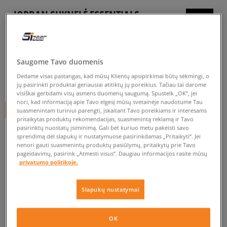
JORDAN SUKNELĖ ESSENTIALS
TRENINGASS GIRL
vaikams, šortai ir suknelės
Saugome Tavo duomenis
0.0
(
0
)
Dedame visas pastangas, kad mūsų Klientų apsipirkimai būtų sėkmingi, o
30
€
jų pasirinkti produktai geriausiai atitiktų jų poreikius. Tačiau tai darome
visiškai gerbdami visų asmens duomenų saugumą. Spustelk „OK“, jei
nori, kad informaciją apie Tavo elgesį mūsų svetainėje naudotume Tau
+ 30 tšk.
SizeerClub
suasmenintam turiniui parengti, įskaitant Tavo poreikiams ir interesams
pritaikytas produktų rekomendacijas, suasmenintą reklamą ir Tavo
pasirinktų nuostatų įsiminimą. Gali bet kuriuo metu pakeisti savo
sprendimą dėl slapukų ir nustatymuose pasirinkdamas „Pritaikyti“. Jei
nenori gauti suasmenintų produktų pasiūlymų, pritaikytų prie Tavo
Prekė neprieinama
pageidavimų, pasirink „Atmesti visus”. Daugiau informacijos rasite mūsų
privatumo politikoje.
Jei prekė vėl bus sandėlyje, gausi pranešimą iš mūsų.
Slapukų nustatymai
Pasirinkti dydį
EU dydžiai
US dydžiai
OK
PATIKRINK PRIEINAMUMĄ PARDUOTUVĖJE