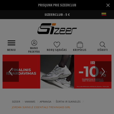
×
PRISIJUNK PRIE SIZEERCLUB
SIZEERCLUB - 5 €
MANO
MENIU
NORŲ SĄRAŠAS
KREPŠELIS
IEŠKOTI
PASKYRA
›
›
›
›
SIZEER
VAIKAMS
APRANGA
ŠORTAI IR SUKNELĖS
JORDAN SUKNELĖ ESSENTIALS TRENINGASS GIRL