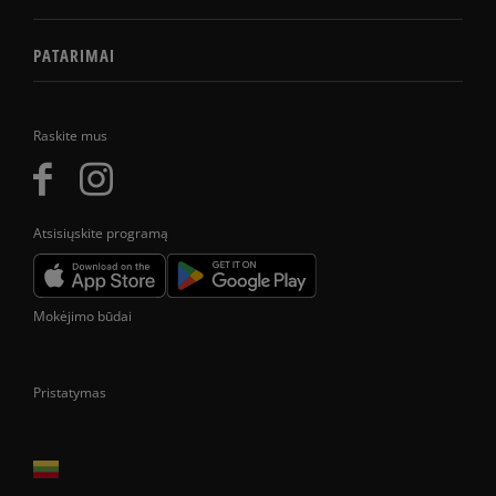
PATARIMAI
Raskite mus
Atsisiųskite programą
Mokėjimo būdai
Pristatymas
Prekes pristatome tik Lietuvos Respublikos teritorijoje