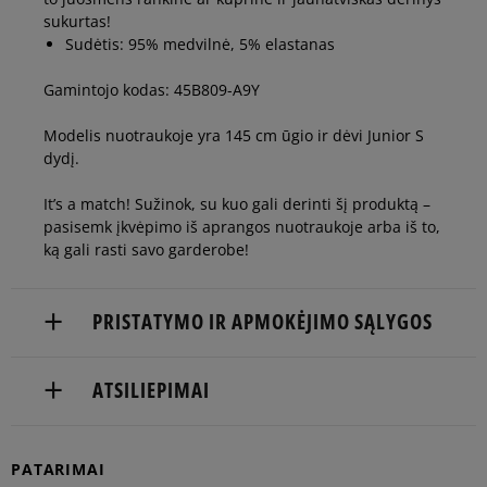
sukurtas!
Sudėtis: 95% medvilnė, 5% elastanas
Gamintojo kodas: 45B809-A9Y
Modelis nuotraukoje yra 145 cm ūgio ir dėvi Junior S
dydį.
It’s a match! Sužinok, su kuo gali derinti šį produktą –
pasisemk įkvėpimo iš aprangos nuotraukoje arba iš to,
ką gali rasti savo garderobe!
PRISTATYMO IR APMOKĖJIMO SĄLYGOS
NEMOKAMAS PRISTATYMAS NUO 60 €
ATSILIEPIMAI
Prekės pristatomos per 2-6 d.d.
Produktas dar neturi atsiliepimų
PATARIMAI
Pristatymas: