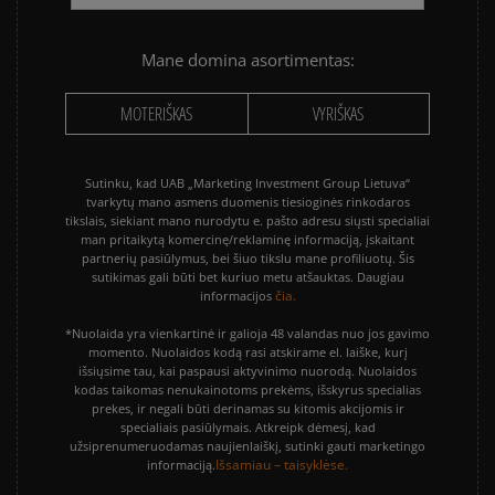
Mane domina asortimentas:
MOTERIŠKAS
VYRIŠKAS
Sutinku, kad UAB „Marketing Investment Group Lietuva“
tvarkytų mano asmens duomenis tiesioginės rinkodaros
tikslais, siekiant mano nurodytu e. pašto adresu siųsti specialiai
man pritaikytą komercinę/reklaminę informaciją, įskaitant
partnerių pasiūlymus, bei šiuo tikslu mane profiliuotų. Šis
sutikimas gali būti bet kuriuo metu atšauktas. Daugiau
čia.
informacijos
*Nuolaida yra vienkartinė ir galioja 48 valandas nuo jos gavimo
momento. Nuolaidos kodą rasi atskirame el. laiške, kurį
išsiųsime tau, kai paspausi aktyvinimo nuorodą. Nuolaidos
kodas taikomas nenukainotoms prekėms, išskyrus specialias
prekes, ir negali būti derinamas su kitomis akcijomis ir
specialiais pasiūlymais. Atkreipk dėmesį, kad
užsiprenumeruodamas naujienlaiškį, sutinki gauti marketingo
Išsamiau – taisyklėse.
informaciją.