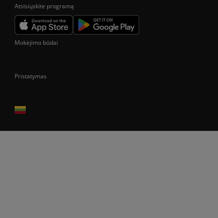
Atsisiųskite programą
Mokėjimo būdai
Pristatymas
Prekes pristatome tik Lietuvos Respublikos teritorijoje