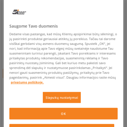
NEW BALANCE STRIUKĖ SPORT
LEGACY JACKET
moterims, pavasarinės striukės
Saugome Tavo duomenis
Dedame visas pastangas, kad mūsų Klientų apsipirkimai būtų sėkmingi, o
5.0
(
1
)
jų pasirinkti produktai geriausiai atitiktų jų poreikius. Tačiau tai darome
visiškai gerbdami visų asmens duomenų saugumą. Spustelk „OK“, jei
79
€
nori, kad informaciją apie Tavo elgesį mūsų svetainėje naudotume Tau
suasmenintam turiniui parengti, įskaitant Tavo poreikiams ir interesams
84
€
-6%
(žemiausia kaina per pastarąsias 30 dienų iki nuolaidos)
pritaikytas produktų rekomendacijas, suasmenintą reklamą ir Tavo
110
€
-28%
(pradinė kaina)
pasirinktų nuostatų įsiminimą. Gali bet kuriuo metu pakeisti savo
sprendimą dėl slapukų ir nustatymuose pasirinkdamas „Pritaikyti“. Jei
nenori gauti suasmenintų produktų pasiūlymų, pritaikytų prie Tavo
+ 79 tšk.
SizeerClub
pageidavimų, pasirink „Atmesti visus”. Daugiau informacijos rasite mūsų
privatumo politikoje.
SPALVA
TAMSIAI MĖLYNA
Slapukų nustatymai
OK
Pasirinkti dydį