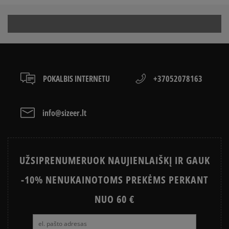
KAIP AVĖTI SPORTBAČIUS
būdais.
ON
Apmokėjimas atsiimant prekes - tai galimybė
CONVERSE, VANS AR DC
sumokėti už prekes kurjeriui kortele arba grynais.
VANS OLD SKOOL VS SUPERSTAR
KAIP IŠSIRINKTI BATUS?
Paslauga yra papildomai apmokestinama 3 €.
Kaip mes renkame atsiliepimus?
APŽIŪRĖK
Klientų atsiliepimai
LACOSTE ISTORIJA
SNEAKER‘IŲ ISTORIJA
POKALBIS INTERNETU
+37052078163
ADIDAS ISTORIJA
HISTORIA CONVERSE
info@sizeer.lt
Išvalyti
Paieška
UŽSIPRENUMERUOK NAUJIENLAIŠKĮ IR GAUK
-10% NENUKAINOTOMS PREKĖMS PERKANT
NUO 60 €