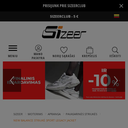
×
PRISIJUNK PRIE SIZEERCLUB
SIZEERCLUB - 5 €
MANO
MENIU
NORŲ SĄRAŠAS
KREPŠELIS
IEŠKOTI
PASKYRA
›
›
›
›
SIZEER
MOTERIMS
APRANGA
PAVASARINĖS STRIUKĖS
NEW BALANCE STRIUKĖ SPORT LEGACY JACKET