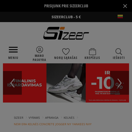
×
PRISIJUNK PRIE SIZEERCLUB
SIZEERCLUB - 5 €
MANO
MENIU
NORŲ SĄRAŠAS
KREPŠELIS
IEŠKOTI
PASKYRA
›
›
›
›
SIZEER
VYRAMS
APRANGA
KELNĖS
NEW ERA KELNĖS CONCRETE JOGGER NY YANKEES NVY