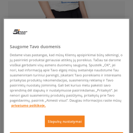
Saugome Tavo duomenis
Dedame visas pastangas, kad mūsų Klientų apsipirkimai būtų sėkmingi, o
jų pasirinkti produktai geriausiai atitiktų jų poreikius. Tačiau tai darome
visiškai gerbdami visų asmens duomenų saugumą. Spustelk „OK“, jei
nori, kad informaciją apie Tavo elgesį mūsų svetainėje naudotume Tau
suasmenintam turiniui parengti, įskaitant Tavo poreikiams ir interesams
pritaikytas produktų rekomendacijas, suasmenintą reklamą ir Tavo
pasirinktų nuostatų įsiminimą. Gali bet kuriuo metu pakeisti savo
sprendimą dėl slapukų ir nustatymuose pasirinkdamas „Pritaikyti“. Jei
nenori gauti suasmenintų produktų pasiūlymų, pritaikytų prie Tavo
pageidavimų, pasirink „Atmesti visus”. Daugiau informacijos rasite mūsų
privatumo politikoje.
Slapukų nustatymai