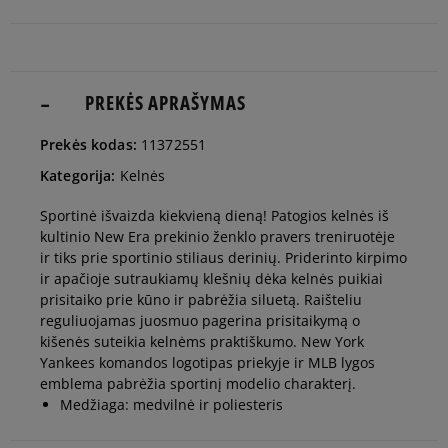
man
Pranešti
M
man
PREKĖS APRAŠYMAS
Pranešti
Prekės kodas:
11372551
L
man
Kategorija:
Kelnės
Pranešti
Sportinė išvaizda kiekvieną dieną! Patogios kelnės iš
XL
man
kultinio New Era prekinio ženklo pravers treniruotėje
ir tiks prie sportinio stiliaus derinių. Priderinto kirpimo
ir apačioje sutraukiamų klešnių dėka kelnės puikiai
prisitaiko prie kūno ir pabrėžia siluetą. Raišteliu
reguliuojamas juosmuo pagerina prisitaikymą o
kišenės suteikia kelnėms praktiškumo. New York
Yankees komandos logotipas priekyje ir MLB lygos
emblema pabrėžia sportinį modelio charakterį.
Medžiaga: medvilnė ir poliesteris