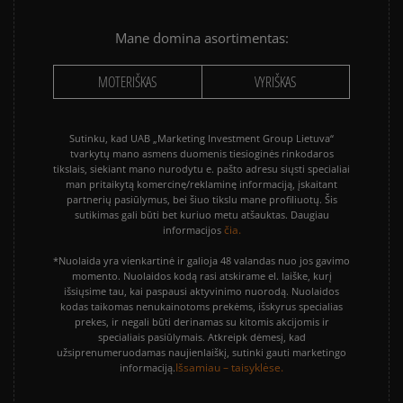
Mane domina asortimentas:
MOTERIŠKAS
VYRIŠKAS
Sutinku, kad UAB „Marketing Investment Group Lietuva“
tvarkytų mano asmens duomenis tiesioginės rinkodaros
tikslais, siekiant mano nurodytu e. pašto adresu siųsti specialiai
man pritaikytą komercinę/reklaminę informaciją, įskaitant
partnerių pasiūlymus, bei šiuo tikslu mane profiliuotų. Šis
sutikimas gali būti bet kuriuo metu atšauktas. Daugiau
čia.
informacijos
*Nuolaida yra vienkartinė ir galioja 48 valandas nuo jos gavimo
momento. Nuolaidos kodą rasi atskirame el. laiške, kurį
išsiųsime tau, kai paspausi aktyvinimo nuorodą. Nuolaidos
kodas taikomas nenukainotoms prekėms, išskyrus specialias
prekes, ir negali būti derinamas su kitomis akcijomis ir
specialiais pasiūlymais. Atkreipk dėmesį, kad
užsiprenumeruodamas naujienlaiškį, sutinki gauti marketingo
Išsamiau – taisyklėse.
informaciją.