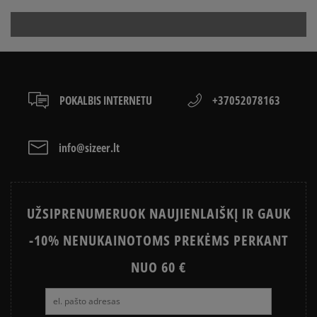
būdais.
ON
Apmokėjimas atsiimant prekes - tai galimybė
CONVERSE, VANS AR DC
sumokėti už prekes kurjeriui kortele arba grynais.
VANS OLD SKOOL VS SUPERSTAR
KAIP IŠSIRINKTI BATUS?
Paslauga yra papildomai apmokestinama 3 €.
APŽIŪRĖK
LACOSTE ISTORIJA
SNEAKER‘IŲ ISTORIJA
POKALBIS INTERNETU
+37052078163
ADIDAS ISTORIJA
HISTORIA CONVERSE
info@sizeer.lt
UŽSIPRENUMERUOK NAUJIENLAIŠKĮ IR GAUK
-10% NENUKAINOTOMS PREKĖMS PERKANT
NUO 60 €