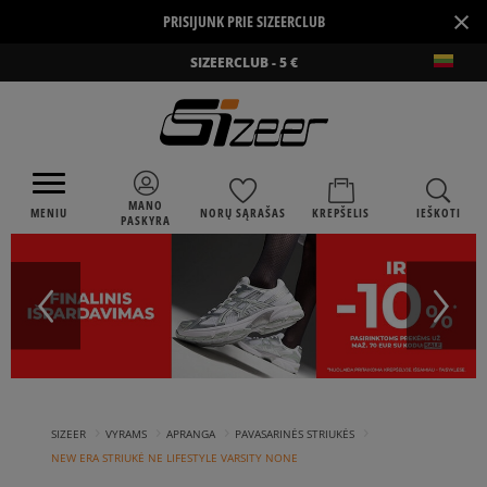
×
PRISIJUNK PRIE SIZEERCLUB
SIZEERCLUB - 5 €
MANO
MENIU
NORŲ SĄRAŠAS
KREPŠELIS
IEŠKOTI
PASKYRA
›
›
›
›
SIZEER
VYRAMS
APRANGA
PAVASARINĖS STRIUKĖS
NEW ERA STRIUKĖ NE LIFESTYLE VARSITY NONE