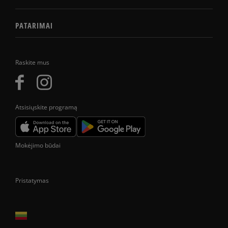
PATARIMAI
Raskite mus
Atsisiųskite programą
Mokėjimo būdai
Pristatymas
Prekes pristatome tik Lietuvos Respublikos teritorijoje