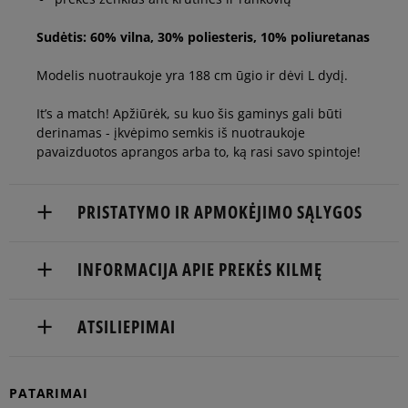
Sudėtis: 60% vilna, 30% poliesteris, 10% poliuretanas
Modelis nuotraukoje yra 188 cm ūgio ir dėvi L dydį.
It’s a match! Apžiūrėk, su kuo šis gaminys gali būti
derinamas - įkvėpimo semkis iš nuotraukoje
pavaizduotos aprangos arba to, ką rasi savo spintoje!
PRISTATYMO IR APMOKĖJIMO SĄLYGOS
NEMOKAMAS PRISTATYMAS NUO 60 €
INFORMACIJA APIE PREKĖS KILMĘ
Prekės pristatomos per 2-6 d.d.
NEW ERA CAP GMBH
ATSILIEPIMAI
Pristatymas:
Lichtstr. 25
50825 Cologne, Germany
kurjeriu
atsiėmimas parduotuvėje
PATARIMAI
4922198256051
5
100%
į paštomatą