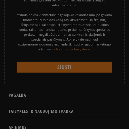
sutikimas gali būti bet kuriuo metu atšauktas. Daugiau
čia.
informacijos
*Nuolaida yra vienkartinė ir galioja 48 valandas nuo jos gavimo
momento. Nuolaidos kodą rasi atskirame el. laiške, kurį
išsiųsime tau, kai paspausi aktyvinimo nuorodą. Nuolaidos
kodas taikomas nenukainotoms prekėms, išskyrus specialias
prekes, ir negali būti derinamas su kitomis akcijomis ir
specialiais pasiūlymais. Atkreipk dėmesį, kad
užsiprenumeruodamas naujienlaiškį, sutinki gauti marketingo
Išsamiau – taisyklėse.
informaciją.
PAGALBA
TAISYKLĖS IR NAUDOJIMO TVARKA
APIE MUS