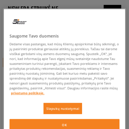
NEW ERA STRIUKĖ NE
LIFESTYLE VARSITY NONE
vyrams, pavasarinės striukės
5.0
Saugome Tavo duomenis
(
4
)
Dedame visas pastangas, kad mūsų Klientų apsipirkimai būtų sėkmingi, o
59
€
jų pasirinkti produktai geriausiai atitiktų jų poreikius. Tačiau tai darome
visiškai gerbdami visų asmens duomenų saugumą. Spustelk „OK“, jei
nori, kad informaciją apie Tavo elgesį mūsų svetainėje naudotume Tau
+ 59 tšk.
SizeerClub
suasmenintam turiniui parengti, įskaitant Tavo poreikiams ir interesams
pritaikytas produktų rekomendacijas, suasmenintą reklamą ir Tavo
pasirinktų nuostatų įsiminimą. Gali bet kuriuo metu pakeisti savo
sprendimą dėl slapukų ir nustatymuose pasirinkdamas „Pritaikyti“. Jei
nenori gauti suasmenintų produktų pasiūlymų, pritaikytų prie Tavo
Prekė neprieinama
pageidavimų, pasirink „Atmesti visus”. Daugiau informacijos rasite mūsų
privatumo politikoje.
Jei prekė vėl bus sandėlyje, gausi pranešimą iš mūsų.
Slapukų nustatymai
Pasirinkti dydį
PATIKRINK PRIEINAMUMĄ PARDUOTUVĖJE
OK
Pranešti
S