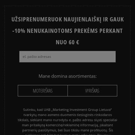
UŽSIPRENUMERUOK NAUJIENLAIŠKĮ IR GAUK
-10% NENUKAINOTOMS PREKĖMS PERKANT
NUO 60 €
Mane domina asortimentas:
MOTERIŠKAS
VYRIŠKAS
Sutinku, kad UAB „Marketing Investment Group Lietuva“
tvarkytų mano asmens duomenis tiesioginės rinkodaros
tikslais, siekiant mano nurodytu e. pašto adresu siųsti specialiai
man pritaikytą komercinę/reklaminę informaciją, įskaitant
partnerių pasiūlymus, bei šiuo tikslu mane profiliuotų. Šis