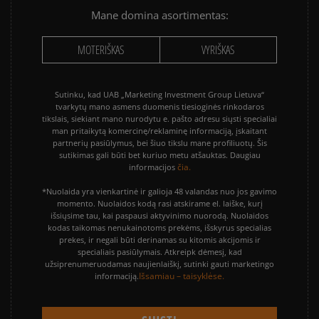
Mane domina asortimentas:
MOTERIŠKAS
VYRIŠKAS
Sutinku, kad UAB „Marketing Investment Group Lietuva“
tvarkytų mano asmens duomenis tiesioginės rinkodaros
tikslais, siekiant mano nurodytu e. pašto adresu siųsti specialiai
man pritaikytą komercinę/reklaminę informaciją, įskaitant
partnerių pasiūlymus, bei šiuo tikslu mane profiliuotų. Šis
sutikimas gali būti bet kuriuo metu atšauktas. Daugiau
čia.
informacijos
*Nuolaida yra vienkartinė ir galioja 48 valandas nuo jos gavimo
momento. Nuolaidos kodą rasi atskirame el. laiške, kurį
išsiųsime tau, kai paspausi aktyvinimo nuorodą. Nuolaidos
kodas taikomas nenukainotoms prekėms, išskyrus specialias
prekes, ir negali būti derinamas su kitomis akcijomis ir
specialiais pasiūlymais. Atkreipk dėmesį, kad
užsiprenumeruodamas naujienlaiškį, sutinki gauti marketingo
Išsamiau – taisyklėse.
informaciją.