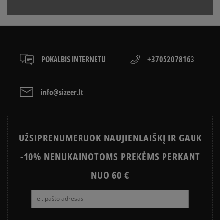
Apmokėjimas atsiimant prekes - tai galimybė
CONVERSE, VANS AR DC
sumokėti už prekes kurjeriui kortele arba grynais.
VANS OLD SKOOL VS SUPERSTAR
KAIP IŠSIRINKTI BATUS?
Paslauga yra papildomai apmokestinama 3 €.
APŽIŪRĖK
LACOSTE ISTORIJA
SNEAKER‘IŲ ISTORIJA
POKALBIS INTERNETU
+37052078163
ADIDAS ISTORIJA
HISTORIA CONVERSE
info@sizeer.lt
UŽSIPRENUMERUOK NAUJIENLAIŠKĮ IR GAUK
-10% NENUKAINOTOMS PREKĖMS PERKANT
NUO 60 €