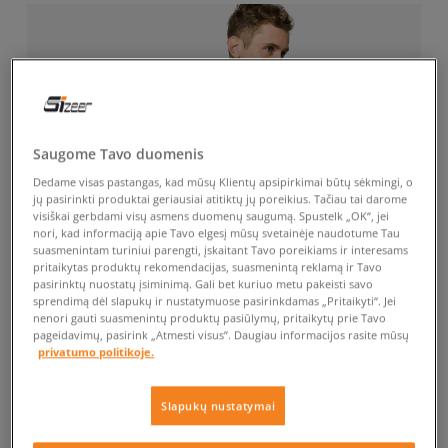
Saugome Tavo duomenis
Dedame visas pastangas, kad mūsų Klientų apsipirkimai būtų sėkmingi, o
jų pasirinkti produktai geriausiai atitiktų jų poreikius. Tačiau tai darome
visiškai gerbdami visų asmens duomenų saugumą. Spustelk „OK“, jei
nori, kad informaciją apie Tavo elgesį mūsų svetainėje naudotume Tau
suasmenintam turiniui parengti, įskaitant Tavo poreikiams ir interesams
pritaikytas produktų rekomendacijas, suasmenintą reklamą ir Tavo
pasirinktų nuostatų įsiminimą. Gali bet kuriuo metu pakeisti savo
sprendimą dėl slapukų ir nustatymuose pasirinkdamas „Pritaikyti“. Jei
nenori gauti suasmenintų produktų pasiūlymų, pritaikytų prie Tavo
pageidavimų, pasirink „Atmesti visus”. Daugiau informacijos rasite mūsų
privatumo politikoje.
Slapukų nustatymai