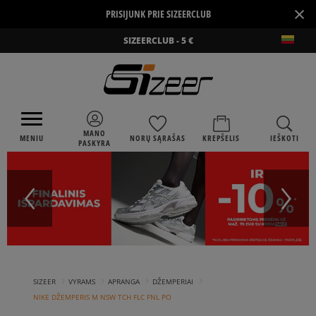
×
PRISIJUNK PRIE SIZEERCLUB
SIZEERCLUB - 5 €
MANO
MENIU
NORŲ SĄRAŠAS
KREPŠELIS
IEŠKOTI
PASKYRA
›
›
›
›
SIZEER
VYRAMS
APRANGA
DŽEMPERIAI
NIKE DŽEMPERIS M NSW TCH FLC FNL PO