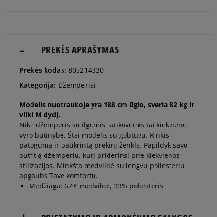
man
Pranešti
L
man
PREKĖS APRAŠYMAS
Pranešti
Prekės kodas:
805214330
XL
man
Kategorija:
Džemperiai
Pranešti
Modelis nuotraukoje yra 188 cm ūgio, sveria 82 kg ir
XXL
man
vilki M dydį.
Nike džemperis su ilgomis rankovėmis tai kiekvieno
vyro būtinybė. Štai modelis su gobtuvu. Rinkis
patogumą ir patikrintą prekinį ženklą. Papildyk savo
outfit'ą džemperiu, kurį priderinsi prie kiekvienos
stilizacijos. Minkšta medvilnė su lengvu poliesteriu
apgaubs Tave komfortu.
Medžiaga: 67% medvilnė, 33% poliesteris