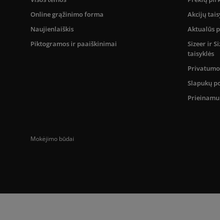
Online grąžinimo forma
Akcijų tais
Naujienlaiškis
Aktualūs 
Piktogramos ir paaiškinimai
Sizeer ir 
taisyklės
Privatumo 
Slapukų po
Prieinam
Mokėjimo būdai