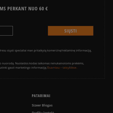
MS PERKANT NUO 60 €
su siųsti specialiai man pritaikytą komercinę/reklaminę informaciją,
vinimo nuorodą. Nuolaidos kodas taikomas nenukainotoms prekėms,
Išsamiau – taisyklėse.
sutinki gauti marketingo informaciją.
PATARIMAI
Sizeer Blogas
Dydžių lentelė