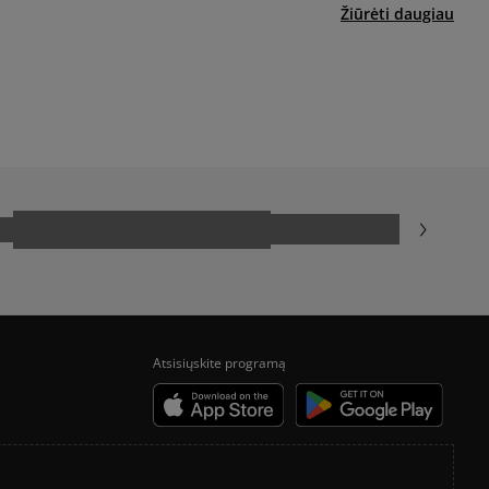
yra papildomai apmokestinama 3 €.
Žiūrėti daugiau
HISTORIA CONVERSE
Atsisiųskite programą