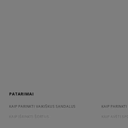
PATARIMAI
KAIP PARINKTI VAIKIŠKUS SANDALUS
KAIP PARINKTI
KAIP IŠRINKTI ŠORTUS
KAIP AVĖTI S
KAIP IŠSIRINKTI MARŠKINĖLIUS
CONVERSE, VA