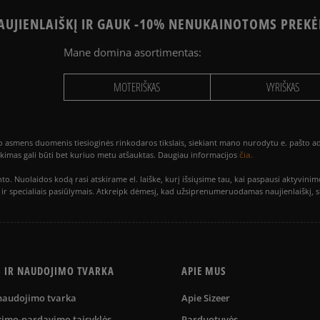
UJIENLAIŠKĮ IR GAUK -10% NENUKAINOTOMS PREKĖ
Mane domina asortimentas:
MOTERIŠKAS
VYRIŠKAS
smens duomenis tiesioginės rinkodaros tikslais, siekiant mano nurodytu e. pašto adre
čia.
utikimas gali būti bet kuriuo metu atšauktas. Daugiau informacijos
to. Nuolaidos kodą rasi atskirame el. laiške, kurį išsiųsime tau, kai paspausi akty
is ir specialiais pasiūlymais. Atkreipk dėmesį, kad užsiprenumeruodamas naujienlaiškį, 
S IR NAUDOJIMO TVARKA
APIE MUS
 naudojimo tvarka
Apie Sizeer
kimo-pardavimo taisyklės
Parduotuvės