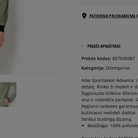
Pranešti
PATIKRINK PRIEINAMUMĄ 
M
man
Pranešti
L
man
PREKĖS APRAŠYMAS
Pranešti
Prekės kodas:
837008387
XL
man
Kategorija:
Džemperiai
Pranešti
Nike Sportswear Advance 1
XXL
man
detalę. Rinkis ši modeli ir 
Dygsniuota tinkline džersio
orui ir neleidžia perkaisti.
Reglano rankoves garantuoj
butiniausi nedideli daiktai
ženklui budingą dizainą.
Medžiaga: 100% polieste