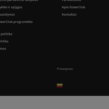
yklės ir sąlygos
Apie SizeerClub
pasiūlymai
Kontaktai
SizeerClub programėlės
politika
litika
umas
Pristatymas
Prekes pristatome tik Lietuvos Respubli