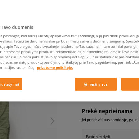
Nike Air Max TL 2.5
Liemens rankinė
Vans
Confront
Champion
EMU Australia
Converse Chuck Taylor
Kepurės
Kepurės
All Star
Havaianas
Skrybėlės
Converse
Confront
Ellesse
 KNIT
Pirštinės
Converse Chuck 70
Saucony
Crocs
Converse
Jansport
Jordan 4
Clarks
Dr. Martens
DC
Jordan
 Tavo duomenis
NIKE DŽEMPERIS NSW 
Nike Air Max DN8
Dickies
Eastpak
Dickies
Lacoste
 pastangas, kad mūsų Klientų apsipirkimai būtų sėkmingi, o jų pasirinkti produktai ge
vyrams, džemperiai
New Balance 530
poreikius. Tačiau tai darome visiškai gerbdami visų asmens duomenų saugumą. Spustelk 
EMU Australia
Dr. Martens
New Era
ciją apie Tavo elgesį mūsų svetainėje naudotume Tau suasmenintam turiniui parengti, 
New Balance 9060
0.0
(
0
)
ir interesams pritaikytas produktų rekomendacijas, suasmenintą reklamą ir Tavo pasir
Nike Dunk
ali bet kuriuo metu pakeisti savo sprendimą dėl slapukų ir nustatymuose pasirinkdamas
39,99
€
auti suasmenintų produktų pasiūlymų, pritaikytų prie Tavo pageidavimų, pasirink „Atme
Puma Speedcat
ormacijos rasite mūsų
privatumo politikoje.
Puma Suede XL
Puma Palermo
+ 40 tšk.
SizeerClub
nustatymai
Atmesti visus
Asics Gel-NYC Rugged
Prekė neprieinama
Jei prekė vėl bus sandėlyje, gaus
Pasirinkti dydį