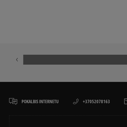
APŽIŪRĖK
LACOSTE ISTORIJA
ADIDAS ISTORI
POKALBIS INTERNETU
+37052078163