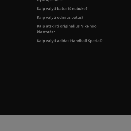
Kaip valyti batus iš nubuko?
Kaip valyti odinius batus?
Kaip atskirti originalius Nike nuo
klastotės?
Kaip valyti adidas Handball Spezial?
kos teritorijoje