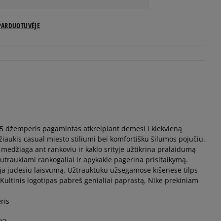
PARDUOTUVĖJE
5 džemperis pagamintas atkreipiant demesi i kiekvieną
džiaukis casual miesto stiliumi bei komfortišku šilumos pojučiu.
 medžiaga ant rankoviu ir kaklo srityje užtikrina pralaidumą
 Sutraukiami rankogaliai ir apykakle pagerina prisitaikymą.
a judesiu laisvumą. Užtrauktuku užsegamose kišenese tilps
. Kultinis logotipas pabreš genialiai paprastą, Nike prekiniam
ris