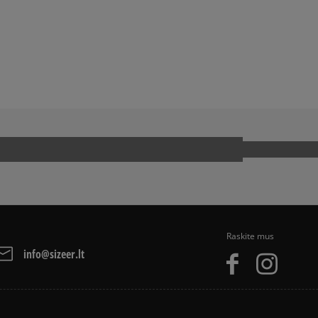
arba grynais. Paslauga 
JA
SNEAKER‘IŲ ISTORIJA
Raskite mus
info@sizeer.lt