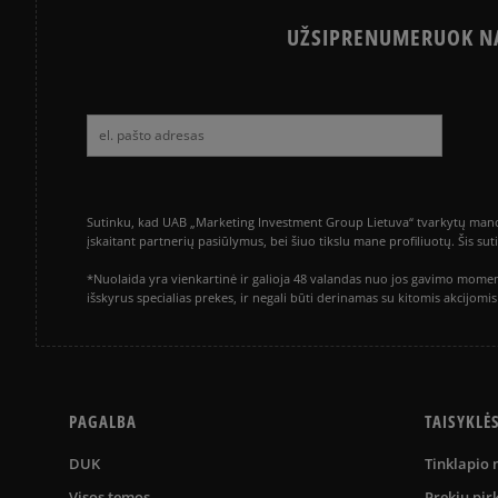
UŽSIPRENUMERUOK NA
Sutinku, kad UAB „Marketing Investment Group Lietuva“ tvarkytų mano a
įskaitant partnerių pasiūlymus, bei šiuo tikslu mane profiliuotų. Šis s
*Nuolaida yra vienkartinė ir galioja 48 valandas nuo jos gavimo momen
išskyrus specialias prekes, ir negali būti derinamas su kitomis akcijom
PAGALBA
TAISYKLĖ
DUK
Tinklapio
Visos temos
Prekių pir