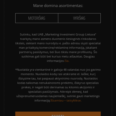
Mane domina asortimentas:
MOTERIŠKAS
VYRIŠKAS
Sutinku, kad UAB „Marketing Investment Group Lietuva“
tvarkytų mano asmens duomenis tiesioginės rinkodaros
tikslais, siekiant mano nurodytu e. pašto adresu siųsti specialiai
man pritaikytą komercinę/reklaminę informaciją, įskaitant
partnerių pasiūlymus, bei šiuo tikslu mane profiliuotų. Šis
sutikimas gali būti bet kuriuo metu atšauktas. Daugiau
čia.
informacijos
*Nuolaida yra vienkartinė ir galioja 48 valandas nuo jos gavimo
momento. Nuolaidos kodą rasi atskirame el. laiške, kurį
išsiųsime tau, kai paspausi aktyvinimo nuorodą. Nuolaidos
kodas taikomas nenukainotoms prekėms, išskyrus specialias
prekes, ir negali būti derinamas su kitomis akcijomis ir
specialiais pasiūlymais. Atkreipk dėmesį, kad
užsiprenumeruodamas naujienlaiškį, sutinki gauti marketingo
Išsamiau – taisyklėse.
informaciją.