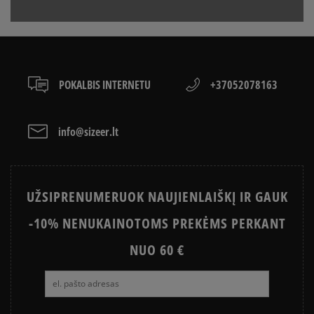
Apmokėjimas atsiimant prekes - tai galimybė
CONVERSE, VANS AR DC
sumokėti už prekes kurjeriui kortele arba grynais.
VANS OLD SKOOL VS SUPERSTAR
KAIP IŠSIRINKTI BATUS?
Paslauga yra papildomai apmokestinama 3 €.
APŽIŪRĖK
LACOSTE ISTORIJA
SNEAKER‘IŲ ISTORIJA
POKALBIS INTERNETU
+37052078163
ADIDAS ISTORIJA
HISTORIA CONVERSE
info@sizeer.lt
UŽSIPRENUMERUOK NAUJIENLAIŠKĮ IR GAUK
-10% NENUKAINOTOMS PREKĖMS PERKANT
NUO 60 €