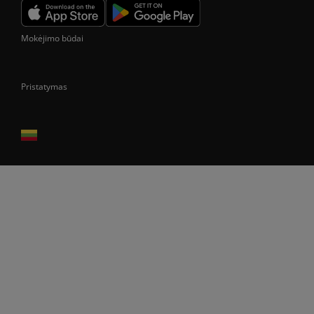
Mokėjimo būdai
Pristatymas
Prekes pristatome tik Lietuvos Respublikos teritorijoje