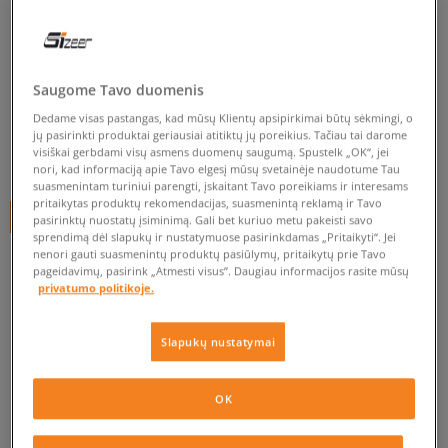
NIKE DŽEMPERIS NSW TCH FLC
WR HOODIE FZ
vyrams, džemperiai
Saugome Tavo duomenis
Dedame visas pastangas, kad mūsų Klientų apsipirkimai būtų sėkmingi, o
0.0
(
0
)
jų pasirinkti produktai geriausiai atitiktų jų poreikius. Tačiau tai darome
visiškai gerbdami visų asmens duomenų saugumą. Spustelk „OK“, jei
49,99
€
nori, kad informaciją apie Tavo elgesį mūsų svetainėje naudotume Tau
suasmenintam turiniui parengti, įskaitant Tavo poreikiams ir interesams
pritaikytas produktų rekomendacijas, suasmenintą reklamą ir Tavo
+ 50 tšk.
SizeerClub
pasirinktų nuostatų įsiminimą. Gali bet kuriuo metu pakeisti savo
sprendimą dėl slapukų ir nustatymuose pasirinkdamas „Pritaikyti“. Jei
nenori gauti suasmenintų produktų pasiūlymų, pritaikytų prie Tavo
pageidavimų, pasirink „Atmesti visus”. Daugiau informacijos rasite mūsų
privatumo politikoje.
Prekė neprieinama
Jei prekė vėl bus sandėlyje, gausi pranešimą iš mūsų.
Slapukų nustatymai
Pasirinkti dydį
OK
PATIKRINK PRIEINAMUMĄ PARDUOTUVĖJE
Pranešti
M