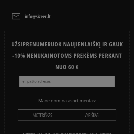
ADIDAS ISTORIJA
HISTORIA CONVERSE
Išvalyti
Paieška
info@sizeer.lt
UŽSIPRENUMERUOK NAUJIENLAIŠKĮ IR GAUK
-10% NENUKAINOTOMS PREKĖMS PERKANT
NUO 60 €
Mane domina asortimentas:
MOTERIŠKAS
VYRIŠKAS
Sutinku, kad UAB „Marketing Investment Group Lietuva“