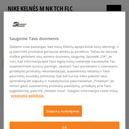
NIKE KELNĖS M NK TCH FLC
JGGR TECH
vyrams, kelnės
5.0
(
28
)
Saugome Tavo duomenis
75
€
Dedame visas pastangas, kad mūsų Klientų apsipirkimai būtų sėkmingi, o
jų pasirinkti produktai geriausiai atitiktų jų poreikius. Tačiau tai darome
visiškai gerbdami visų asmens duomenų saugumą. Spustelk „OK“, jei
nori, kad informaciją apie Tavo elgesį mūsų svetainėje naudotume Tau
+ 75 tšk.
SizeerClub
suasmenintam turiniui parengti, įskaitant Tavo poreikiams ir interesams
pritaikytas produktų rekomendacijas, suasmenintą reklamą ir Tavo
pasirinktų nuostatų įsiminimą. Gali bet kuriuo metu pakeisti savo
sprendimą dėl slapukų ir nustatymuose pasirinkdamas „Pritaikyti“. Jei
Prekė neprieinama
nenori gauti suasmenintų produktų pasiūlymų, pritaikytų prie Tavo
pageidavimų, pasirink „Atmesti visus”. Daugiau informacijos rasite mūsų
Jei prekė vėl bus sandėlyje, gausi pranešimą iš mūsų.
privatumo politikoje.
Pasirinkti dydį
Slapukų nustatymai
PATIKRINK PRIEINAMUMĄ PARDUOTUVĖJE
Pranešti
XS
OK