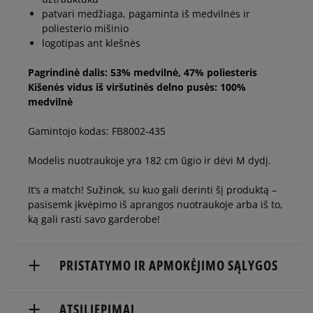
man
patvari medžiaga, pagaminta iš medvilnės ir
poliesterio mišinio
logotipas ant klešnės
Pagrindinė dalis: 53% medvilnė, 47% poliesteris
Kišenės vidus iš viršutinės delno pusės: 100%
medvilnė
Gamintojo kodas: FB8002-435
Modelis nuotraukoje yra 182 cm ūgio ir dėvi M dydį.
It’s a match! Sužinok, su kuo gali derinti šį produktą –
pasisemk įkvėpimo iš aprangos nuotraukoje arba iš to,
ką gali rasti savo garderobe!
PRISTATYMO IR APMOKĖJIMO SĄLYGOS
NEMOKAMAS PRISTATYMAS NUO 60 €
ATSILIEPIMAI