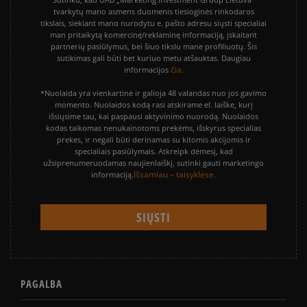
tvarkytų mano asmens duomenis tiesioginės rinkodaros
tikslais, siekiant mano nurodytu e. pašto adresu siųsti specialiai
man pritaikytą komercinę/reklaminę informaciją, įskaitant
partnerių pasiūlymus, bei šiuo tikslu mane profiliuotų. Šis
sutikimas gali būti bet kuriuo metu atšauktas. Daugiau
čia.
informacijos
*Nuolaida yra vienkartinė ir galioja 48 valandas nuo jos gavimo
momento. Nuolaidos kodą rasi atskirame el. laiške, kurį
išsiųsime tau, kai paspausi aktyvinimo nuorodą. Nuolaidos
kodas taikomas nenukainotoms prekėms, išskyrus specialias
prekes, ir negali būti derinamas su kitomis akcijomis ir
specialiais pasiūlymais. Atkreipk dėmesį, kad
užsiprenumeruodamas naujienlaiškį, sutinki gauti marketingo
Išsamiau – taisyklėse.
informaciją.
PAGALBA