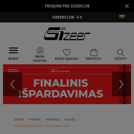
×
PRISIJUNK PRIE SIZEERCLUB
SIZEERCLUB - 5 €
MANO
MENIU
NORŲ SĄRAŠAS
KREPŠELIS
IEŠKOTI
PASKYRA
›
›
›
›
SIZEER
VYRAMS
APRANGA
KELNĖS
NIKE KELNĖS M NK TCH FLC JGGR TECH