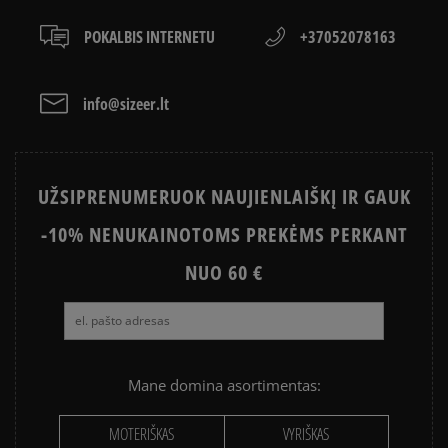
sumokėti už prekes kurjeriui kortele arba grynais.
Paslauga yra papildomai apmokestinama 3 €.
LACOSTE ISTORIJA
SNEAKER‘IŲ ISTORIJA
POKALBIS INTERNETU
+37052078163
ADIDAS ISTORIJA
HISTORIA CONVERSE
info@sizeer.lt
UŽSIPRENUMERUOK NAUJIENLAIŠKĮ IR GAUK
-10% NENUKAINOTOMS PREKĖMS PERKANT
NUO 60 €
Mane domina asortimentas:
MOTERIŠKAS
VYRIŠKAS