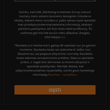
Sutinku, kad UAB „Marketing Investment Group Lietuva“
tvarkytų mano asmens duomenis tiesioginės rinkodaros
tikslais, siekiant mano nurodytu e. pašto adresu siųsti specialiai
man pritaikytą komercinę/reklaminę informaciją, įskaitant
partnerių pasiūlymus, bei šiuo tikslu mane profiliuotų. Šis
sutikimas gali būti bet kuriuo metu atšauktas. Daugiau
čia.
informacijos
*Nuolaida yra vienkartinė ir galioja 48 valandas nuo jos gavimo
momento. Nuolaidos kodą rasi atskirame el. laiške, kurį
išsiųsime tau, kai paspausi aktyvinimo nuorodą. Nuolaidos
kodas taikomas nenukainotoms prekėms, išskyrus specialias
prekes, ir negali būti derinamas su kitomis akcijomis ir
specialiais pasiūlymais. Atkreipk dėmesį, kad
užsiprenumeruodamas naujienlaiškį, sutinki gauti marketingo
Išsamiau – taisyklėse.
informaciją.