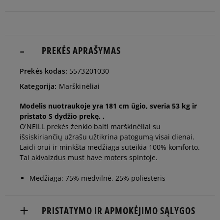
man
Pranešti
S
man
PREKĖS APRAŠYMAS
Pranešti
Prekės kodas:
5573201030
M
man
Kategorija:
Marškinėliai
Pranešti
Modelis nuotraukoje yra 181 cm ūgio, sveria 53 kg ir
L
man
pristato S dydžio prekę. .
O'NEILL prekės ženklo balti marškinėliai su
išsiskiriančių užrašu užtikrina patogumą visai dienai.
Laidi orui ir minkšta medžiaga suteikia 100% komforto.
Tai akivaizdus must have moters spintoje.
Medžiaga: 75% medvilnė, 25% poliesteris
PRISTATYMO IR APMOKĖJIMO SĄLYGOS