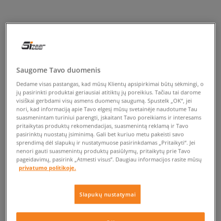
Saugome Tavo duomenis
Dedame visas pastangas, kad mūsų Klientų apsipirkimai būtų sėkmingi, o
jų pasirinkti produktai geriausiai atitiktų jų poreikius. Tačiau tai darome
visiškai gerbdami visų asmens duomenų saugumą. Spustelk „OK“, jei
nori, kad informaciją apie Tavo elgesį mūsų svetainėje naudotume Tau
suasmenintam turiniui parengti, įskaitant Tavo poreikiams ir interesams
pritaikytas produktų rekomendacijas, suasmenintą reklamą ir Tavo
pasirinktų nuostatų įsiminimą. Gali bet kuriuo metu pakeisti savo
sprendimą dėl slapukų ir nustatymuose pasirinkdamas „Pritaikyti“. Jei
nenori gauti suasmenintų produktų pasiūlymų, pritaikytų prie Tavo
pageidavimų, pasirink „Atmesti visus”. Daugiau informacijos rasite mūsų
privatumo politikoje.
Slapukų nustatymai