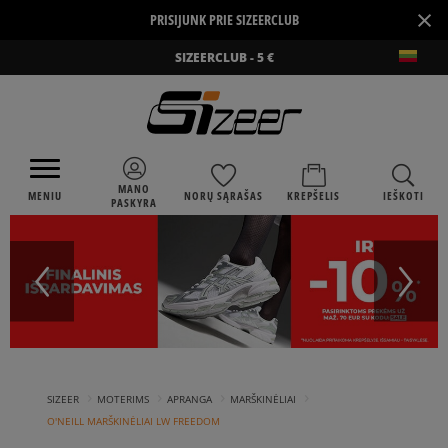
×
PRISIJUNK PRIE SIZEERCLUB
SIZEERCLUB - 5 €
MANO
MENIU
NORŲ SĄRAŠAS
KREPŠELIS
IEŠKOTI
PASKYRA
›
›
›
›
SIZEER
MOTERIMS
APRANGA
MARŠKINĖLIAI
O'NEILL MARŠKINĖLIAI LW FREEDOM