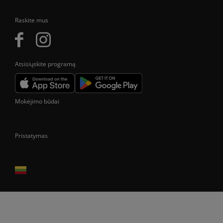
Raskite mus
Atsisiųskite programą
Mokėjimo būdai
Pristatymas
Prekes pristatome tik Lietuvos Respublikos teritorijoje