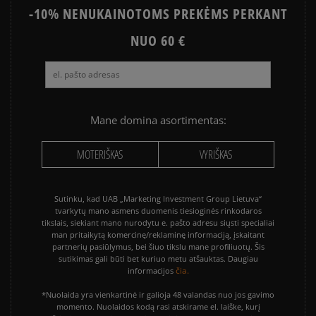
-10% NENUKAINOTOMS PREKĖMS PERKANT
NUO 60 €
Mane domina asortimentas:
MOTERIŠKAS
VYRIŠKAS
Sutinku, kad UAB „Marketing Investment Group Lietuva“
tvarkytų mano asmens duomenis tiesioginės rinkodaros
tikslais, siekiant mano nurodytu e. pašto adresu siųsti specialiai
man pritaikytą komercinę/reklaminę informaciją, įskaitant
partnerių pasiūlymus, bei šiuo tikslu mane profiliuotų. Šis
sutikimas gali būti bet kuriuo metu atšauktas. Daugiau
čia.
informacijos
*Nuolaida yra vienkartinė ir galioja 48 valandas nuo jos gavimo
momento. Nuolaidos kodą rasi atskirame el. laiške, kurį