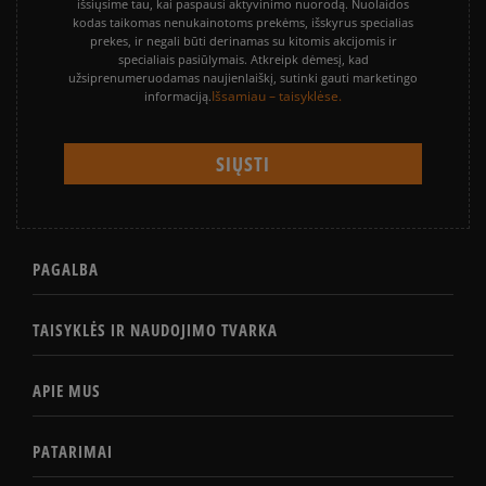
išsiųsime tau, kai paspausi aktyvinimo nuorodą. Nuolaidos
kodas taikomas nenukainotoms prekėms, išskyrus specialias
prekes, ir negali būti derinamas su kitomis akcijomis ir
specialiais pasiūlymais. Atkreipk dėmesį, kad
užsiprenumeruodamas naujienlaiškį, sutinki gauti marketingo
Išsamiau – taisyklėse.
informaciją.
PAGALBA
TAISYKLĖS IR NAUDOJIMO TVARKA
APIE MUS
PATARIMAI