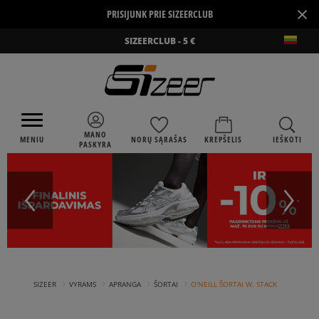
×
PRISIJUNK PRIE SIZEERCLUB
SIZEERCLUB - 5 €
MANO
MENIU
NORŲ SĄRAŠAS
KREPŠELIS
IEŠKOTI
PASKYRA
›
›
›
›
SIZEER
VYRAMS
APRANGA
ŠORTAI
O'NEILL ŠORTAI W. STACK