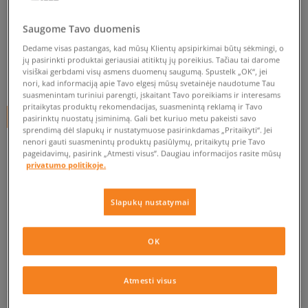
O'NEILL ŠORTAI W. STACK
vyrams, šortai
Saugome Tavo duomenis
Dedame visas pastangas, kad mūsų Klientų apsipirkimai būtų sėkmingi, o
0.0
(
0
)
jų pasirinkti produktai geriausiai atitiktų jų poreikius. Tačiau tai darome
visiškai gerbdami visų asmens duomenų saugumą. Spustelk „OK“, jei
24,95
€
nori, kad informaciją apie Tavo elgesį mūsų svetainėje naudotume Tau
suasmenintam turiniui parengti, įskaitant Tavo poreikiams ir interesams
pritaikytas produktų rekomendacijas, suasmenintą reklamą ir Tavo
+ 25 tšk.
SizeerClub
pasirinktų nuostatų įsiminimą. Gali bet kuriuo metu pakeisti savo
sprendimą dėl slapukų ir nustatymuose pasirinkdamas „Pritaikyti“. Jei
nenori gauti suasmenintų produktų pasiūlymų, pritaikytų prie Tavo
pageidavimų, pasirink „Atmesti visus”. Daugiau informacijos rasite mūsų
privatumo politikoje.
Prekė neprieinama
Jei prekė vėl bus sandėlyje, gausi pranešimą iš mūsų.
Slapukų nustatymai
Pasirinkti dydį
OK
PATIKRINK PRIEINAMUMĄ PARDUOTUVĖJE
Pranešti
S
man
Atmesti visus