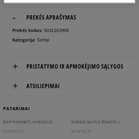
Pranešti
M
man
PREKĖS APRAŠYMAS
Pranešti
Prekės kodas:
5032263900
L
man
Kategorija:
Šortai
Pranešti
XL
man
PRISTATYMO IR APMOKĖJIMO SĄLYGOS
Pranešti
XXL
NEMOKAMAS PRISTATYMAS NUO 60 €
man
ATSILIEPIMAI
Prekės pristatomos per 2-6 d.d.
Produktas dar neturi atsiliepimų
PATARIMAI
Pristatymas:
kurjeriu
KAIP PARINKTI VAIKIŠKUS
KOKIUS BATUS RINKTIS Į
atsiėmimas parduotuvėje
į paštomatą
SANDALUS
MOKYKLĄ?