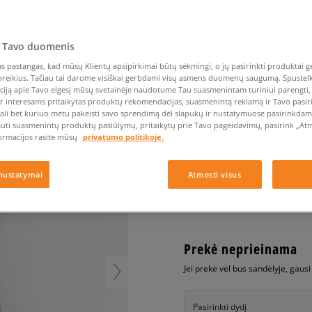
Nike Air Max TL 2.5
Liemens rankinė
Vans
Confront
Champion
EMU Australia
Converse Chuck Taylor
Kepurės
Kepurės
All Star
Havaianas
Skrybėlės
Converse
Confront
Ellesse
Pirštinės
Converse Chuck 70
Saucony
Crocs
Converse
Jansport
 Tavo duomenis
Jordan 4
Clarks
Dr. Martens
DC
Jordan
ADIDAS DŽEMPERIS H
 pastangas, kad mūsų Klientų apsipirkimai būtų sėkmingi, o jų pasirinkti produktai ge
Nike Air Max DN8
Dickies
Eastpak
Dickies
Lacoste
poreikius. Tačiau tai darome visiškai gerbdami visų asmens duomenų saugumą. Spustelk 
moterims, džemperiai
New Balance 530
ciją apie Tavo elgesį mūsų svetainėje naudotume Tau suasmenintam turiniui parengti, 
EMU Australia
Dr. Martens
New Era
ir interesams pritaikytas produktų rekomendacijas, suasmenintą reklamą ir Tavo pasir
New Balance 9060
0.0
(
0
)
ali bet kuriuo metu pakeisti savo sprendimą dėl slapukų ir nustatymuose pasirinkdamas
Nike Dunk
auti suasmenintų produktų pasiūlymų, pritaikytų prie Tavo pageidavimų, pasirink „Atme
59,95
€
ormacijos rasite mūsų
privatumo politikoje.
Puma Speedcat
Puma Suede XL
nustatymai
Atmesti visus
Puma Palermo
+ 60 tšk.
SizeerClub
Asics Gel-NYC Rugged
Prekė neprieinama
Jei prekė vėl bus sandėlyje, gaus
Pasirinkti dydį