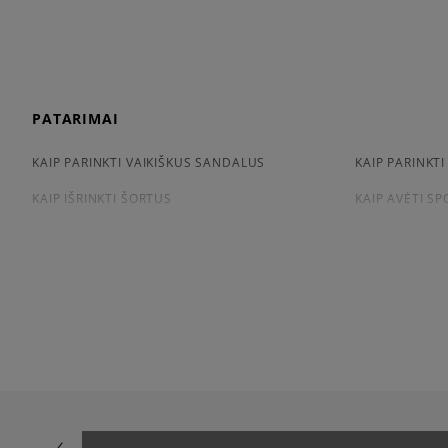
PATARIMAI
KAIP PARINKTI VAIKIŠKUS SANDALUS
KAIP PARINKTI
KAIP IŠRINKTI ŠORTUS
KAIP AVĖTI S
KAIP IŠSIRINKTI MARŠKINĖLIUS
CONVERSE, VA
APŽIŪRĖK
LACOSTE ISTORIJA
ADIDAS ISTORI