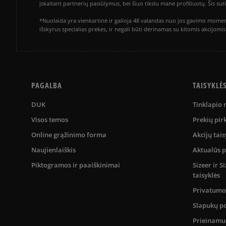
įskaitant partnerių pasiūlymus, bei šiuo tikslu mane profiliuotų. Šis s
*Nuolaida yra vienkartinė ir galioja 48 valandas nuo jos gavimo momen
išskyrus specialias prekes, ir negali būti derinamas su kitomis akcijom
PAGALBA
TAISYKLĖ
DUK
Tinklapio
Visos temos
Prekių pir
Online grąžinimo forma
Akcijų tais
Naujienlaiškis
Aktualūs 
Piktogramos ir paaiškinimai
Sizeer ir 
taisyklės
Privatumo 
Slapukų po
Prieinam