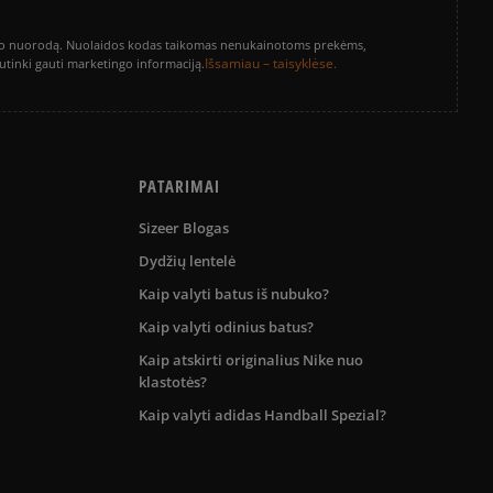
vinimo nuorodą. Nuolaidos kodas taikomas nenukainotoms prekėms,
Išsamiau – taisyklėse.
sutinki gauti marketingo informaciją.
PATARIMAI
Sizeer Blogas
Dydžių lentelė
Kaip valyti batus iš nubuko?
Kaip valyti odinius batus?
Kaip atskirti originalius Nike nuo
klastotės?
Kaip valyti adidas Handball Spezial?