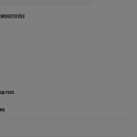
US dydžiai
PARDUOTUVĖJE
Pranešti man
Pranešti man
Pranešti man
Pranešti man
 SĄLYGOS
 NUO 60 €
LMĘ
d.d.