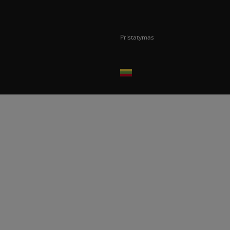
Pristatymas
Prekes pristatome tik Lietuvos Respubli