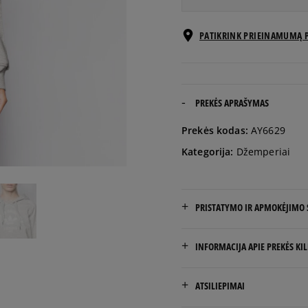
EU dydžiai
PATIKRINK PRIEINAMUMĄ 
34
36
PREKĖS APRAŠYMAS
Prekės kodas:
AY6629
38
Kategorija:
Džemperiai
40
PRISTATYMO IR APMOKĖJIMO
NEMOKAMAS PRISTATYMAS
INFORMACIJA APIE PREKĖS KI
Prekės pristatomos per 2-6 
adidas
ATSILIEPIMAI
Hoogoorddreef 9a
Pristatymas: