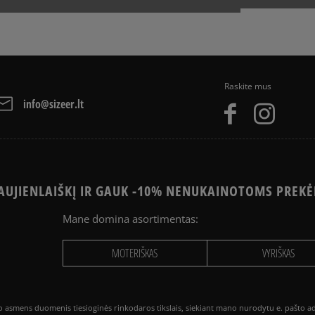
Raskite mus
info@sizeer.lt
UJIENLAIŠKĮ IR GAUK -10% NENUKAINOTOMS PREKĖ
Mane domina asortimentas:
MOTERIŠKAS
VYRIŠKAS
smens duomenis tiesioginės rinkodaros tikslais, siekiant mano nurodytu e. pašto adre