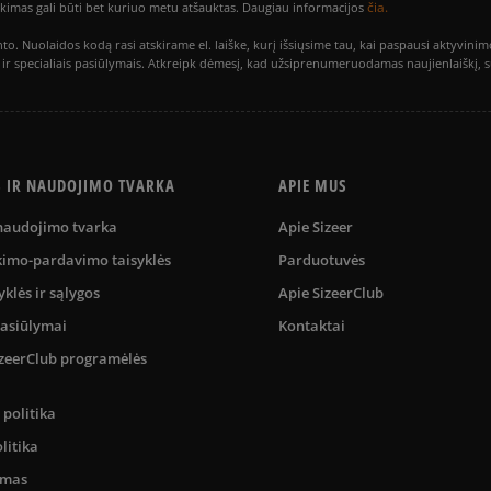
čia.
utikimas gali būti bet kuriuo metu atšauktas. Daugiau informacijos
to. Nuolaidos kodą rasi atskirame el. laiške, kurį išsiųsime tau, kai paspausi akty
is ir specialiais pasiūlymais. Atkreipk dėmesį, kad užsiprenumeruodamas naujienlaiškį, 
S IR NAUDOJIMO TVARKA
APIE MUS
 naudojimo tvarka
Apie Sizeer
kimo-pardavimo taisyklės
Parduotuvės
yklės ir sąlygos
Apie SizeerClub
pasiūlymai
Kontaktai
SizeerClub programėlės
politika
litika
umas