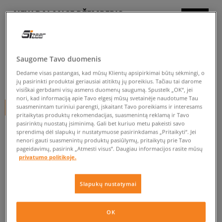
NEW BALANCE DŽEMPERIS
UŽSEGAMAS NB ATHLETICS
moterims, džemperiai
Saugome Tavo duomenis
5.0
(
1
)
Dedame visas pastangas, kad mūsų Klientų apsipirkimai būtų sėkmingi, o
44
€
jų pasirinkti produktai geriausiai atitiktų jų poreikius. Tačiau tai darome
visiškai gerbdami visų asmens duomenų saugumą. Spustelk „OK“, jei
nori, kad informaciją apie Tavo elgesį mūsų svetainėje naudotume Tau
suasmenintam turiniui parengti, įskaitant Tavo poreikiams ir interesams
+ 44 tšk.
SizeerClub
pritaikytas produktų rekomendacijas, suasmenintą reklamą ir Tavo
pasirinktų nuostatų įsiminimą. Gali bet kuriuo metu pakeisti savo
sprendimą dėl slapukų ir nustatymuose pasirinkdamas „Pritaikyti“. Jei
nenori gauti suasmenintų produktų pasiūlymų, pritaikytų prie Tavo
Prekė neprieinama
pageidavimų, pasirink „Atmesti visus”. Daugiau informacijos rasite mūsų
privatumo politikoje.
Jei prekė vėl bus sandėlyje, gausi pranešimą iš mūsų.
Slapukų nustatymai
Pasirinkti dydį
OK
PATIKRINK PRIEINAMUMĄ PARDUOTUVĖJE
Pranešti
XS