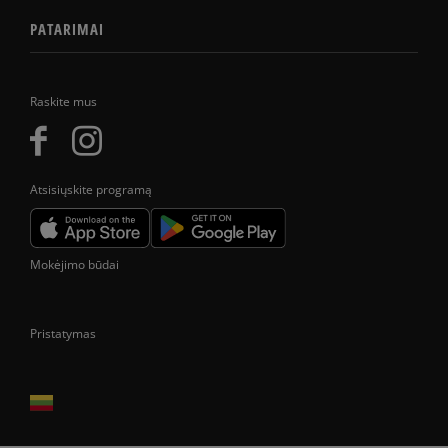
PATARIMAI
Raskite mus
Atsisiųskite programą
Mokėjimo būdai
Pristatymas
Prekes pristatome tik Lietuvos Respublikos teritorijoje