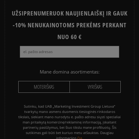
UŽSIPRENUMERUOK NAUJIENLAIŠKĮ IR GAUK
-10% NENUKAINOTOMS PREKĖMS PERKANT
NUO 60 €
Mane domina asortimentas:
MOTERIŠKAS
VYRIŠKAS
Sutinku, kad UAB „Marketing Investment Group Lietuva“
tvarkytų mano asmens duomenis tiesioginės rinkodaros
tikslais, siekiant mano nurodytu e. pašto adresu siųsti specialiai
man pritaikytą komercinę/reklaminę informaciją, įskaitant
partnerių pasiūlymus, bei šiuo tikslu mane profiliuotų. Šis
sutikimas gali būti bet kuriuo metu atšauktas. Daugiau
čia.
informacijos