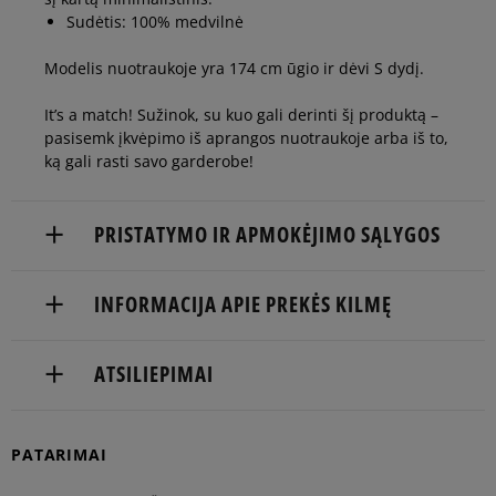
Sudėtis: 100% medvilnė
Modelis nuotraukoje yra 174 cm ūgio ir dėvi S dydį.
It’s a match! Sužinok, su kuo gali derinti šį produktą –
pasisemk įkvėpimo iš aprangos nuotraukoje arba iš to,
ką gali rasti savo garderobe!
PRISTATYMO IR APMOKĖJIMO SĄLYGOS
NEMOKAMAS PRISTATYMAS NUO 60 €
INFORMACIJA APIE PREKĖS KILMĘ
Prekės pristatomos per 2-6 d.d.
New Balance Europe BV
ATSILIEPIMAI
Pristatymas:
Pilotenstraat 41a-factorij
1059 CH Amsterdam, Netherlands
kurjeriu
atsiėmimas parduotuvėje
PATARIMAI
customercare@newbalance.com
5
100%
į paštomatą