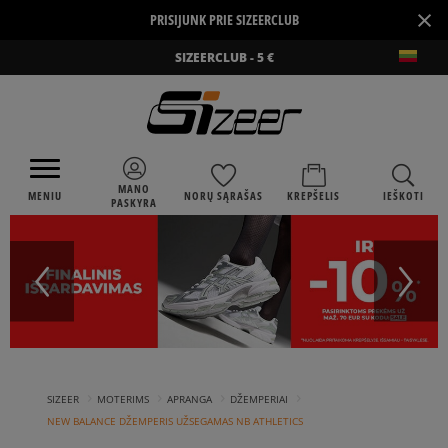
×
PRISIJUNK PRIE SIZEERCLUB
SIZEERCLUB - 5 €
MANO
MENIU
NORŲ SĄRAŠAS
KREPŠELIS
IEŠKOTI
PASKYRA
›
›
›
›
SIZEER
MOTERIMS
APRANGA
DŽEMPERIAI
NEW BALANCE DŽEMPERIS UŽSEGAMAS NB ATHLETICS