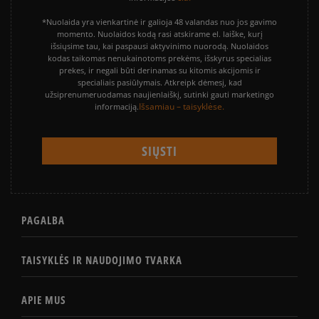
*Nuolaida yra vienkartinė ir galioja 48 valandas nuo jos gavimo
momento. Nuolaidos kodą rasi atskirame el. laiške, kurį
išsiųsime tau, kai paspausi aktyvinimo nuorodą. Nuolaidos
kodas taikomas nenukainotoms prekėms, išskyrus specialias
prekes, ir negali būti derinamas su kitomis akcijomis ir
specialiais pasiūlymais. Atkreipk dėmesį, kad
užsiprenumeruodamas naujienlaiškį, sutinki gauti marketingo
Išsamiau – taisyklėse.
informaciją.
PAGALBA
TAISYKLĖS IR NAUDOJIMO TVARKA
APIE MUS