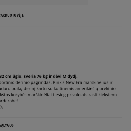
PARDUOTUVĖJE
2 cm ūgio, sveria 76 kg ir dėvi M dydį.
sportinio derinio pagrindas. Rinkis New Era marškinėlius ir
sudaro puikų derinį kartu su kultinėmis amerikiečių prekinio
štos kokybės marškinėliai tiesiog privalo atsirasti kiekvieno
garderobe!
0%
 SĄLYGOS