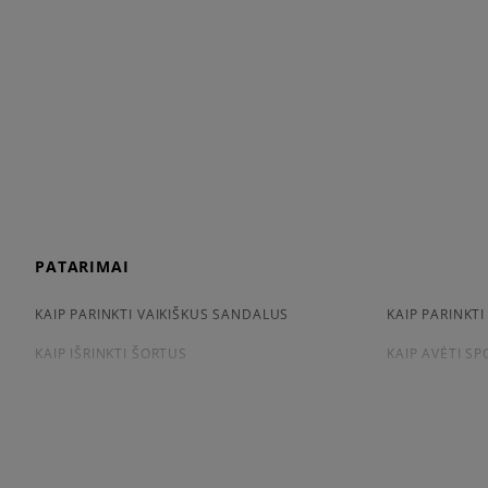
PATARIMAI
KAIP PARINKTI VAIKIŠKUS SANDALUS
KAIP PARINKTI
KAIP IŠRINKTI ŠORTUS
KAIP AVĖTI S
KAIP IŠSIRINKTI MARŠKINĖLIUS
CONVERSE, VA
APŽIŪRĖK
LACOSTE ISTORIJA
ADIDAS ISTORI