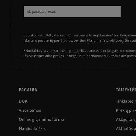
Sutinku, kad UAB „Marketing Investment Group Lietuva“ tvarkytų mano a
įskaitant partnerių pasiūlymus, bei šiuo tikslu mane profiliuotų. Šis s
*Nuolaida yra vienkartinė ir galioja 48 valandas nuo jos gavimo momen
išskyrus specialias prekes, ir negali būti derinamas su kitomis akcijom
PAGALBA
TAISYKLĖ
DUK
Tinklapio
Visos temos
Prekių pir
Online grąžinimo forma
Akcijų tais
Naujienlaiškis
Aktualūs 