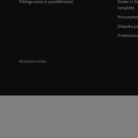
Piktogramos ir paaiškinimai
Sizeer ir 
taisyklės
Privatumo 
Slapukų po
Prieinam
Mokėjimo būdai