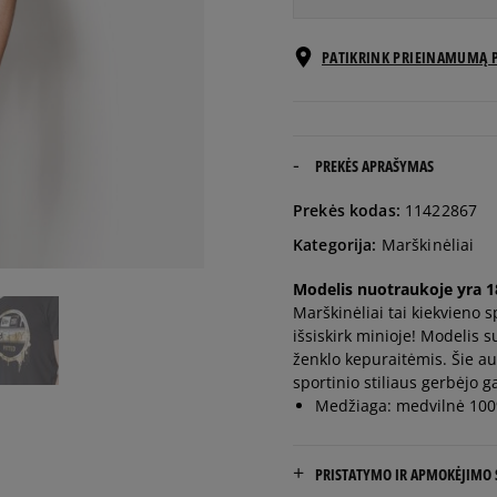
Pranešti
PATIKRINK PRIEINAMUMĄ 
S
man
Pranešti
M
man
PREKĖS APRAŠYMAS
Pranešti
Prekės kodas:
11422867
L
man
Kategorija:
Marškinėliai
Pranešti
Modelis nuotraukoje yra 18
XL
man
Marškinėliai tai kiekvieno 
išsiskirk minioje! Modelis 
ženklo kepuraitėmis. Šie auk
Pranešti
XXL
man
sportinio stiliaus gerbėjo 
Medžiaga: medvilnė 10
PRISTATYMO IR APMOKĖJIMO