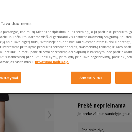
Nike Air Max TL 2.5
Liemens rankinė
Vans
Confront
Champion
EMU Australia
Converse Chuck Taylor
Kepurės
Kepurės
All Star
Havaianas
Skrybėlės
Converse
Confront
Ellesse
OR MELT BLK
Pirštinės
Converse Chuck 70
Saucony
Crocs
Converse
Jansport
Jordan 4
 Tavo duomenis
Clarks
Dr. Martens
DC
Jordan
NEW ERA MARŠKINĖLI
Nike Air Max DN8
Dickies
Eastpak
Dickies
Lacoste
 pastangas, kad mūsų Klientų apsipirkimai būtų sėkmingi, o jų pasirinkti produktai ge
vyrams, marškinėliai
poreikius. Tačiau tai darome visiškai gerbdami visų asmens duomenų saugumą. Spustelk 
New Balance 530
EMU Australia
Dr. Martens
New Era
ciją apie Tavo elgesį mūsų svetainėje naudotume Tau suasmenintam turiniui parengti, 
New Balance 9060
ir interesams pritaikytas produktų rekomendacijas, suasmenintą reklamą ir Tavo pasir
0.0
(
0
)
ali bet kuriuo metu pakeisti savo sprendimą dėl slapukų ir nustatymuose pasirinkdamas
Nike Dunk
auti suasmenintų produktų pasiūlymų, pritaikytų prie Tavo pageidavimų, pasirink „Atme
9,99
€
Puma Speedcat
ormacijos rasite mūsų
privatumo politikoje.
Puma Suede XL
Puma Palermo
+ 10 tšk.
SizeerClub
nustatymai
Atmesti visus
Asics Gel-NYC Rugged
Prekė neprieinama
Jei prekė vėl bus sandėlyje, gaus
Pasirinkti dydį