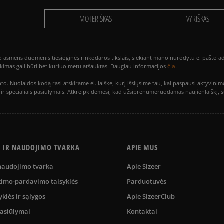
MOTERIŠKAS
VYRIŠKAS
smens duomenis tiesioginės rinkodaros tikslais, siekiant mano nurodytu e. pašto adre
čia.
utikimas gali būti bet kuriuo metu atšauktas. Daugiau informacijos
to. Nuolaidos kodą rasi atskirame el. laiške, kurį išsiųsime tau, kai paspausi akty
is ir specialiais pasiūlymais. Atkreipk dėmesį, kad užsiprenumeruodamas naujienlaiškį, 
S IR NAUDOJIMO TVARKA
APIE MUS
 naudojimo tvarka
Apie Sizeer
kimo-pardavimo taisyklės
Parduotuvės
yklės ir sąlygos
Apie SizeerClub
pasiūlymai
Kontaktai