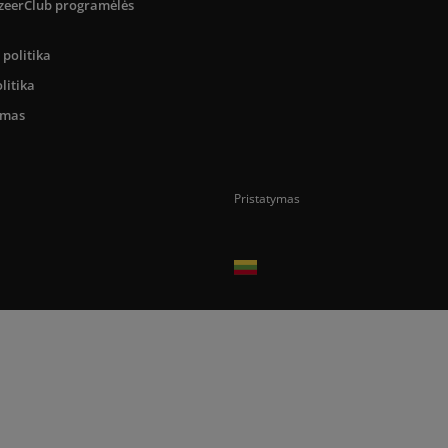
SizeerClub programėlės
politika
litika
umas
Pristatymas
Prekes pristatome tik Lietuvos Respubli