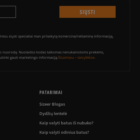
su siųsti specialiai man pritaikytą komercinę/reklaminę informaciją,
vinimo nuorodą. Nuolaidos kodas taikomas nenukainotoms prekėms,
Išsamiau – taisyklėse.
sutinki gauti marketingo informaciją.
PATARIMAI
Sizeer Blogas
Dydžių lentelė
Kaip valyti batus iš nubuko?
Kaip valyti odinius batus?