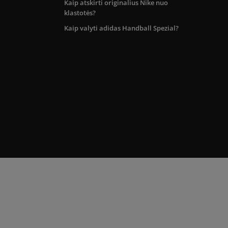
Kaip atskirti originalius Nike nuo
klastotės?
Kaip valyti adidas Handball Spezial?
kos teritorijoje