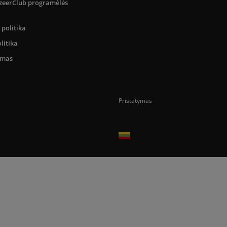
SizeerClub programėlės
politika
litika
umas
Pristatymas
Prekes pristatome tik Lietuvos Respubli