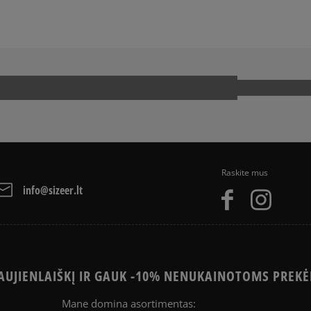
Raskite mus
info@sizeer.lt
UJIENLAIŠKĮ IR GAUK -10% NENUKAINOTOMS PREKĖ
Mane domina asortimentas: