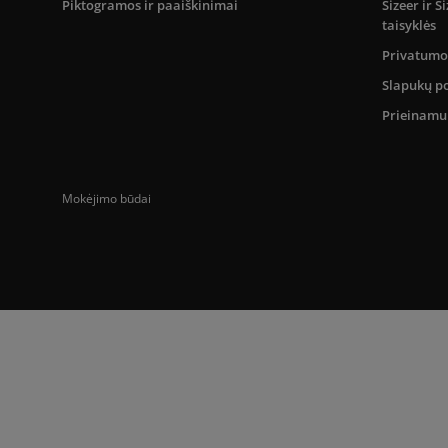
Piktogramos ir paaiškinimai
Sizeer ir 
taisyklės
Privatumo 
Slapukų po
Prieinam
Mokėjimo būdai