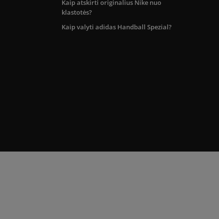
Kaip atskirti originalius Nike nuo
klastotės?
Kaip valyti adidas Handball Spezial?
kos teritorijoje