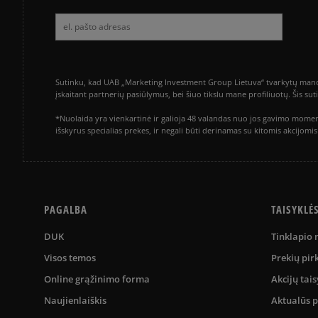
Sutinku, kad UAB „Marketing Investment Group Lietuva“ tvarkytų mano a
įskaitant partnerių pasiūlymus, bei šiuo tikslu mane profiliuotų. Šis s
*Nuolaida yra vienkartinė ir galioja 48 valandas nuo jos gavimo momen
išskyrus specialias prekes, ir negali būti derinamas su kitomis akcijom
PAGALBA
TAISYKLĖ
DUK
Tinklapio
Visos temos
Prekių pir
Online grąžinimo forma
Akcijų tais
Naujienlaiškis
Aktualūs 