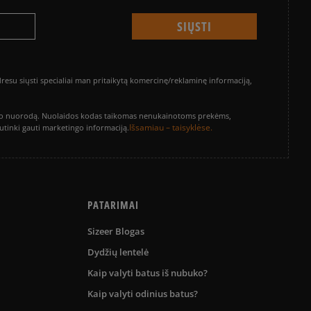
su siųsti specialiai man pritaikytą komercinę/reklaminę informaciją,
vinimo nuorodą. Nuolaidos kodas taikomas nenukainotoms prekėms,
Išsamiau – taisyklėse.
sutinki gauti marketingo informaciją.
PATARIMAI
Sizeer Blogas
Dydžių lentelė
Kaip valyti batus iš nubuko?
Kaip valyti odinius batus?