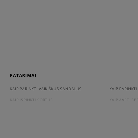
PATARIMAI
KAIP PARINKTI VAIKIŠKUS SANDALUS
KAIP PARINKTI
KAIP IŠRINKTI ŠORTUS
KAIP AVĖTI S
KAIP IŠSIRINKTI MARŠKINĖLIUS
CONVERSE, VA
APŽIŪRĖK
LACOSTE ISTORIJA
ADIDAS ISTORI