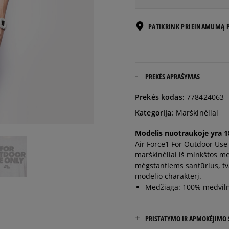
Pranešti
PATIKRINK PRIEINAMUMĄ 
M
man
Pranešti
L
man
PREKĖS APRAŠYMAS
Pranešti
Prekės kodas:
778424063
XL
man
Kategorija:
Marškinėliai
Pranešti
Modelis nuotraukoje yra 18
XXL
man
Air Force1 For Outdoor Use 
marškinėliai iš minkštos m
mėgstantiems santūrius, tv
modelio charakterį.
Medžiaga: 100% medvil
PRISTATYMO IR APMOKĖJIMO