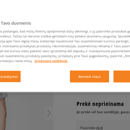
Nike Air Max TL 2.5
Liemens rankinė
Vans
Confront
Champion
EMU Australia
Converse Chuck Taylor
Batų priežiūra
Liemens rankinė
All Star
Havaianas
Skrybėlės
Converse
Confront
Ellesse
 OUTDOOR USE TEE
Skrybėlės
Converse Chuck 70
Saucony
Crocs
Converse
Jansport
Jordan 4
 Tavo duomenis
Clarks
Dr. Martens
DC
Jordan
NIKE MARŠKINĖLIAI A
Nike Air Max DN8
Dickies
Eastpak
Dickies
Lacoste
 pastangas, kad mūsų Klientų apsipirkimai būtų sėkmingi, o jų pasirinkti produktai ge
vyrams, marškinėliai
poreikius. Tačiau tai darome visiškai gerbdami visų asmens duomenų saugumą. Spustelk 
New Balance 530
EMU Australia
Dr. Martens
New Era
ciją apie Tavo elgesį mūsų svetainėje naudotume Tau suasmenintam turiniui parengti, 
New Balance 9060
ir interesams pritaikytas produktų rekomendacijas, suasmenintą reklamą ir Tavo pasir
0.0
(
0
)
ali bet kuriuo metu pakeisti savo sprendimą dėl slapukų ir nustatymuose pasirinkdamas
Nike Dunk
auti suasmenintų produktų pasiūlymų, pritaikytų prie Tavo pageidavimų, pasirink „Atme
14,99
€
Puma Speedcat
ormacijos rasite mūsų
privatumo politikoje.
Puma Suede XL
Puma Palermo
+ 15 tšk.
SizeerClub
nustatymai
Atmesti visus
Asics Gel-NYC Rugged
Prekė neprieinama
Jei prekė vėl bus sandėlyje, gaus
Pasirinkti dydį