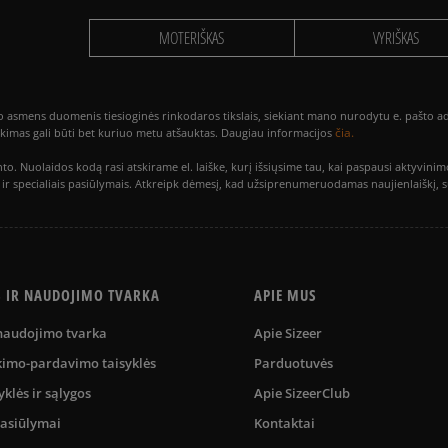
MOTERIŠKAS
VYRIŠKAS
smens duomenis tiesioginės rinkodaros tikslais, siekiant mano nurodytu e. pašto adre
čia.
utikimas gali būti bet kuriuo metu atšauktas. Daugiau informacijos
to. Nuolaidos kodą rasi atskirame el. laiške, kurį išsiųsime tau, kai paspausi akty
is ir specialiais pasiūlymais. Atkreipk dėmesį, kad užsiprenumeruodamas naujienlaiškį, 
S IR NAUDOJIMO TVARKA
APIE MUS
 naudojimo tvarka
Apie Sizeer
kimo-pardavimo taisyklės
Parduotuvės
yklės ir sąlygos
Apie SizeerClub
pasiūlymai
Kontaktai