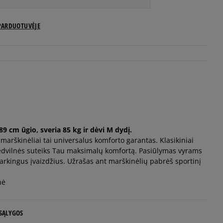
PARDUOTUVĖJE
9 cm ūgio, sveria 85 kg ir dėvi M dydį.
marškinėliai tai universalus komforto garantas. Klasikiniai
edvilnės suteiks Tau maksimalų komfortą. Pasiūlymas vyrams
arkingus įvaizdžius. Užrašas ant marškinėlių pabrėš sportinį
nė
 SĄLYGOS