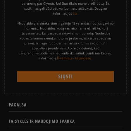
partnerių pasiūlymus, bei šiuo tikslu mane profiliuotų. Šis
sutikimas gali būti bet kuriuo metu atšauktas. Daugiau
čia.
informacijos
*Nuolaida yra vienkartinė ir galioja 48 valandas nuo jos gavimo
momento. Nuolaidos kodą rasi atskirame el. laiške, kurį
išsiųsime tau, kai paspausi aktyvinimo nuorodą. Nuolaidos
kodas taikomas nenukainotoms prekėms, išskyrus specialias
prekes, ir negali būti derinamas su kitomis akcijomis ir
specialiais pasiūlymais. Atkreipk dėmesį, kad
užsiprenumeruodamas naujienlaiškį, sutinki gauti marketingo
Išsamiau – taisyklėse.
informaciją.
PAGALBA
TAISYKLĖS IR NAUDOJIMO TVARKA