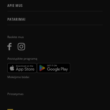
APIE MUS
PATARIMAI
Raskite mus
Atsisiųskite programą
Mokėjimo būdai
Pristatymas
Prekes pristatome tik Lietuvos Respublikos teritorijoje