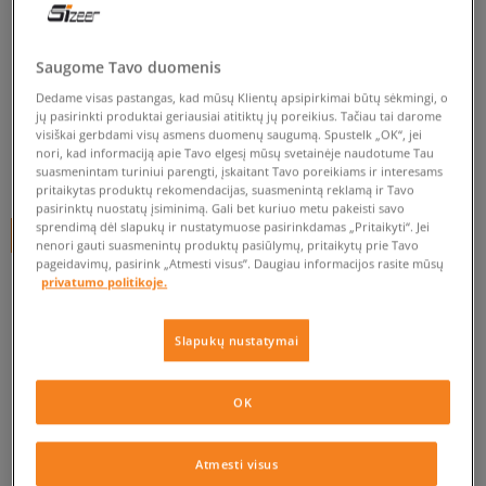
NIKE MARŠKINĖLIAI FC NO
REFS COACH CRY TEE
Saugome Tavo duomenis
vyrams, marškinėliai
Dedame visas pastangas, kad mūsų Klientų apsipirkimai būtų sėkmingi, o
jų pasirinkti produktai geriausiai atitiktų jų poreikius. Tačiau tai darome
0.0
(
0
)
visiškai gerbdami visų asmens duomenų saugumą. Spustelk „OK“, jei
nori, kad informaciją apie Tavo elgesį mūsų svetainėje naudotume Tau
24,99
€
suasmenintam turiniui parengti, įskaitant Tavo poreikiams ir interesams
pritaikytas produktų rekomendacijas, suasmenintą reklamą ir Tavo
pasirinktų nuostatų įsiminimą. Gali bet kuriuo metu pakeisti savo
sprendimą dėl slapukų ir nustatymuose pasirinkdamas „Pritaikyti“. Jei
+ 25 tšk.
SizeerClub
nenori gauti suasmenintų produktų pasiūlymų, pritaikytų prie Tavo
pageidavimų, pasirink „Atmesti visus”. Daugiau informacijos rasite mūsų
privatumo politikoje.
Prekė neprieinama
Slapukų nustatymai
Jei prekė vėl bus sandėlyje, gausi pranešimą iš mūsų.
OK
Pasirinkti dydį
Atmesti visus
PATIKRINK PRIEINAMUMĄ PARDUOTUVĖJE
Pranešti
M