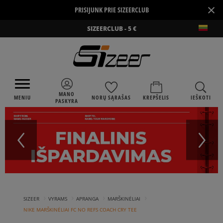
×
PRISIJUNK PRIE SIZEERCLUB
SIZEERCLUB - 5 €
MANO
MENIU
NORŲ SĄRAŠAS
KREPŠELIS
IEŠKOTI
PASKYRA
›
›
›
›
SIZEER
VYRAMS
APRANGA
MARŠKINĖLIAI
NIKE MARŠKINĖLIAI FC NO REFS COACH CRY TEE