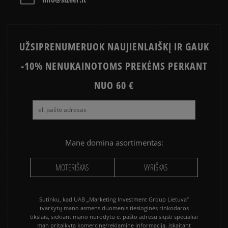
UŽSIPRENUMERUOK NAUJIENLAIŠKĮ IR GAUK
-10% NENUKAINOTOMS PREKĖMS PERKANT
NUO 60 €
Mane domina asortimentas:
MOTERIŠKAS
VYRIŠKAS
Sutinku, kad UAB „Marketing Investment Group Lietuva“
tvarkytų mano asmens duomenis tiesioginės rinkodaros
tikslais, siekiant mano nurodytu e. pašto adresu siųsti specialiai
man pritaikytą komercinę/reklaminę informaciją, įskaitant