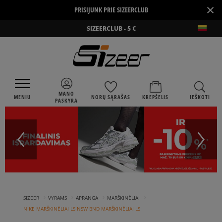
×
PRISIJUNK PRIE SIZEERCLUB
SIZEERCLUB - 5 €
MANO
MENIU
NORŲ SĄRAŠAS
KREPŠELIS
IEŠKOTI
PASKYRA
›
›
›
›
SIZEER
VYRAMS
APRANGA
MARŠKINĖLIAI
NIKE MARŠKINĖLIAI LS NSW BND MARŠKINĖLIAI LS