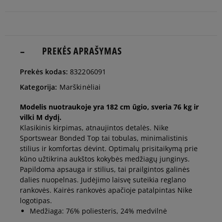
man
Pranešti
L
man
PREKĖS APRAŠYMAS
Pranešti
Prekės kodas:
832206091
XL
man
Kategorija:
Marškinėliai
Pranešti
Modelis nuotraukoje yra 182 cm ūgio, sveria 76 kg ir
XXL
man
vilki M dydį.
Klasikinis kirpimas, atnaujintos detalės. Nike
Sportswear Bonded Top tai tobulas, minimalistinis
stilius ir komfortas dėvint. Optimalų prisitaikymą prie
kūno užtikrina aukštos kokybės medžiagų junginys.
Papildoma apsauga ir stilius, tai prailgintos galinės
dalies nuopelnas. Judėjimo laisvę suteikia reglano
rankovės. Kairės rankovės apačioje patalpintas Nike
logotipas.
Medžiaga: 76% poliesteris, 24% medvilnė