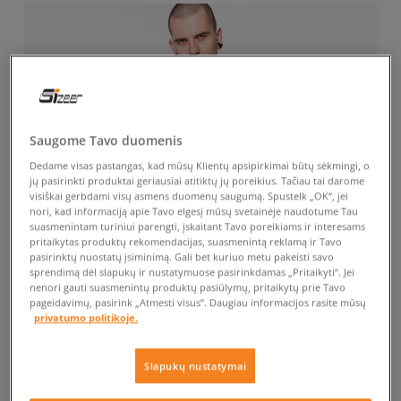
Saugome Tavo duomenis
Dedame visas pastangas, kad mūsų Klientų apsipirkimai būtų sėkmingi, o
jų pasirinkti produktai geriausiai atitiktų jų poreikius. Tačiau tai darome
visiškai gerbdami visų asmens duomenų saugumą. Spustelk „OK“, jei
nori, kad informaciją apie Tavo elgesį mūsų svetainėje naudotume Tau
suasmenintam turiniui parengti, įskaitant Tavo poreikiams ir interesams
pritaikytas produktų rekomendacijas, suasmenintą reklamą ir Tavo
pasirinktų nuostatų įsiminimą. Gali bet kuriuo metu pakeisti savo
sprendimą dėl slapukų ir nustatymuose pasirinkdamas „Pritaikyti“. Jei
nenori gauti suasmenintų produktų pasiūlymų, pritaikytų prie Tavo
pageidavimų, pasirink „Atmesti visus”. Daugiau informacijos rasite mūsų
privatumo politikoje.
Slapukų nustatymai