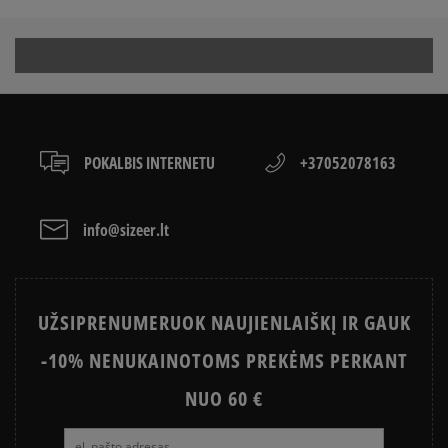
Express kreditinėmis ir debeto kortelėmis bei kitais
SUPERSTAR VS SUPERSTAR SLIP
KAIP AVĖTI SPORTBAČIUS
būdais.
ON
Apmokėjimas atsiimant prekes - tai galimybė
CONVERSE, VANS AR DC
sumokėti už prekes kurjeriui kortele arba grynais.
VANS OLD SKOOL VS SUPERSTAR
KAIP IŠSIRINKTI BATUS?
Paslauga yra papildomai apmokestinama 3 €.
APŽIŪRĖK
LACOSTE ISTORIJA
SNEAKER‘IŲ ISTORIJA
POKALBIS INTERNETU
+37052078163
ADIDAS ISTORIJA
HISTORIA CONVERSE
info@sizeer.lt
UŽSIPRENUMERUOK NAUJIENLAIŠKĮ IR GAUK
-10% NENUKAINOTOMS PREKĖMS PERKANT
NUO 60 €