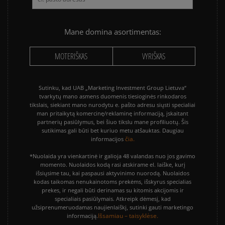
Mane domina asortimentas:
MOTERIŠKAS
VYRIŠKAS
Sutinku, kad UAB „Marketing Investment Group Lietuva“
tvarkytų mano asmens duomenis tiesioginės rinkodaros
tikslais, siekiant mano nurodytu e. pašto adresu siųsti specialiai
man pritaikytą komercinę/reklaminę informaciją, įskaitant
partnerių pasiūlymus, bei šiuo tikslu mane profiliuotų. Šis
sutikimas gali būti bet kuriuo metu atšauktas. Daugiau
čia.
informacijos
*Nuolaida yra vienkartinė ir galioja 48 valandas nuo jos gavimo
momento. Nuolaidos kodą rasi atskirame el. laiške, kurį
išsiųsime tau, kai paspausi aktyvinimo nuorodą. Nuolaidos
kodas taikomas nenukainotoms prekėms, išskyrus specialias
prekes, ir negali būti derinamas su kitomis akcijomis ir
specialiais pasiūlymais. Atkreipk dėmesį, kad
užsiprenumeruodamas naujienlaiškį, sutinki gauti marketingo
Išsamiau – taisyklėse.
informaciją.