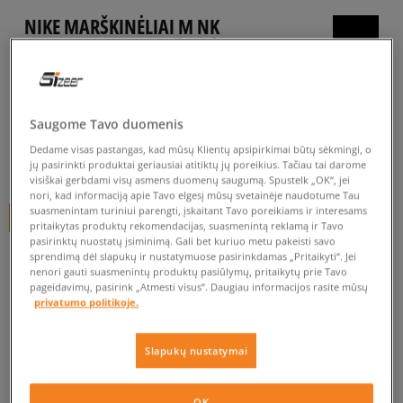
NIKE MARŠKINĖLIAI M NK
CLUB+ KNIT LS MARŠKINĖLIAI
CB
vyrams, marškinėliai
Saugome Tavo duomenis
5.0
(
2
)
Dedame visas pastangas, kad mūsų Klientų apsipirkimai būtų sėkmingi, o
45
€
jų pasirinkti produktai geriausiai atitiktų jų poreikius. Tačiau tai darome
visiškai gerbdami visų asmens duomenų saugumą. Spustelk „OK“, jei
nori, kad informaciją apie Tavo elgesį mūsų svetainėje naudotume Tau
suasmenintam turiniui parengti, įskaitant Tavo poreikiams ir interesams
+ 45 tšk.
SizeerClub
pritaikytas produktų rekomendacijas, suasmenintą reklamą ir Tavo
pasirinktų nuostatų įsiminimą. Gali bet kuriuo metu pakeisti savo
sprendimą dėl slapukų ir nustatymuose pasirinkdamas „Pritaikyti“. Jei
nenori gauti suasmenintų produktų pasiūlymų, pritaikytų prie Tavo
Prekė neprieinama
pageidavimų, pasirink „Atmesti visus”. Daugiau informacijos rasite mūsų
privatumo politikoje.
Jei prekė vėl bus sandėlyje, gausi pranešimą iš mūsų.
Slapukų nustatymai
Pasirinkti dydį
OK