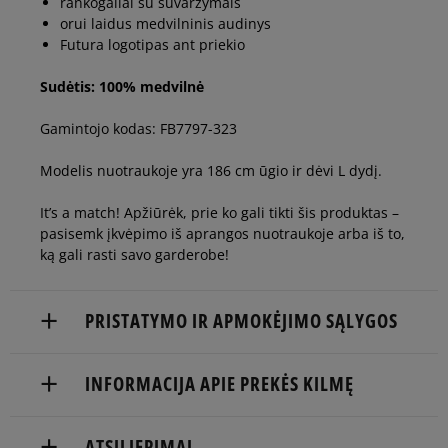
rankogaliai su suvaržymais
orui laidus medvilninis audinys
Futura logotipas ant priekio
Sudėtis: 100% medvilnė
Gamintojo kodas: FB7797-323
Modelis nuotraukoje yra 186 cm ūgio ir dėvi L dydį.
It’s a match! Apžiūrėk, prie ko gali tikti šis produktas –
pasisemk įkvėpimo iš aprangos nuotraukoje arba iš to,
ką gali rasti savo garderobe!
PRISTATYMO IR APMOKĖJIMO SĄLYGOS
NEMOKAMAS PRISTATYMAS NUO 60 €
INFORMACIJA APIE PREKĖS KILMĘ
Prekės pristatomos per 2-6 d.d.
Nike European Headquarters
ATSILIEPIMAI