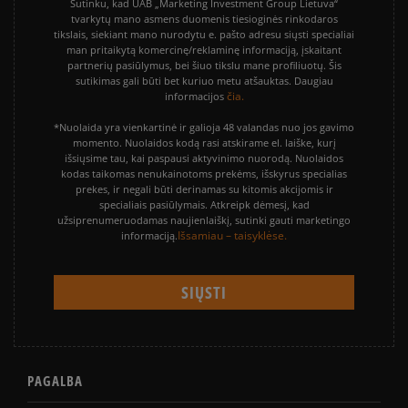
Sutinku, kad UAB „Marketing Investment Group Lietuva“
tvarkytų mano asmens duomenis tiesioginės rinkodaros
tikslais, siekiant mano nurodytu e. pašto adresu siųsti specialiai
man pritaikytą komercinę/reklaminę informaciją, įskaitant
partnerių pasiūlymus, bei šiuo tikslu mane profiliuotų. Šis
sutikimas gali būti bet kuriuo metu atšauktas. Daugiau
čia.
informacijos
*Nuolaida yra vienkartinė ir galioja 48 valandas nuo jos gavimo
momento. Nuolaidos kodą rasi atskirame el. laiške, kurį
išsiųsime tau, kai paspausi aktyvinimo nuorodą. Nuolaidos
kodas taikomas nenukainotoms prekėms, išskyrus specialias
prekes, ir negali būti derinamas su kitomis akcijomis ir
specialiais pasiūlymais. Atkreipk dėmesį, kad
užsiprenumeruodamas naujienlaiškį, sutinki gauti marketingo
Išsamiau – taisyklėse.
informaciją.
PAGALBA