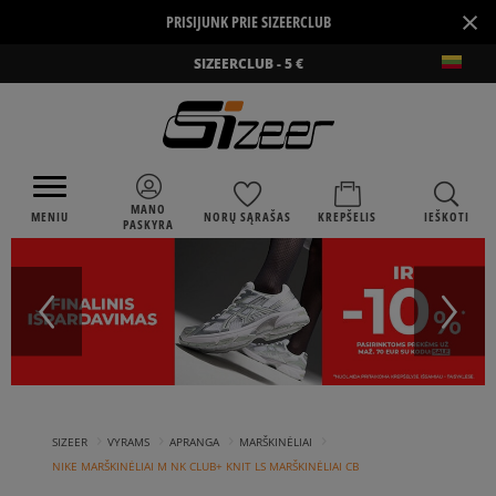
×
PRISIJUNK PRIE SIZEERCLUB
SIZEERCLUB - 5 €
MANO
MENIU
NORŲ SĄRAŠAS
KREPŠELIS
IEŠKOTI
PASKYRA
›
›
›
›
SIZEER
VYRAMS
APRANGA
MARŠKINĖLIAI
NIKE MARŠKINĖLIAI M NK CLUB+ KNIT LS MARŠKINĖLIAI CB