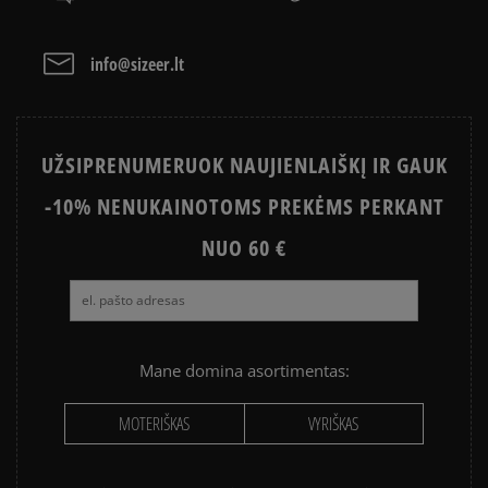
ADIDAS ISTORIJA
HISTORIA CONVERSE
info@sizeer.lt
Išvalyti
Paieška
UŽSIPRENUMERUOK NAUJIENLAIŠKĮ IR GAUK
-10% NENUKAINOTOMS PREKĖMS PERKANT
NUO 60 €
Mane domina asortimentas:
MOTERIŠKAS
VYRIŠKAS