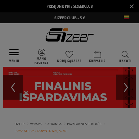
×
PRISIJUNK PRIE SIZEERCLUB
SIZEERCLUB - 5 €
MANO
MENIU
NORŲ SĄRAŠAS
KREPŠELIS
IEŠKOTI
PASKYRA
›
›
›
›
SIZEER
VYRAMS
APRANGA
PAVASARINĖS STRIUKĖS
PUMA STRIUKĖ DOWNTOWN JACKET