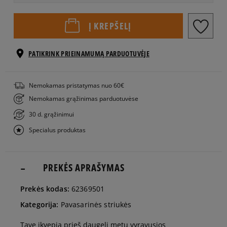
S
Į KREPŠELĮ
M
PATIKRINK PRIEINAMUMĄ PARDUOTUVĖJE
Pranešti
L
Nemokamas pristatymas nuo 60€
man
Nemokamas grąžinimas parduotuvėse
30 d. grąžinimui
Pranešti
XL
man
Specialus produktas
PREKĖS APRAŠYMAS
Prekės kodas:
62369501
Kategorija:
Pavasarinės striukės
Tave įkvepia prieš daugelį metų vyravusios