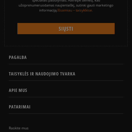
specialiais pasiūlymais. Atkreipk dėmesį, kad
užsiprenumeruodamas naujienlaiškį, sutinki gauti marketingo
Išsamiau – taisyklėse.
informaciją.
PAGALBA
TAISYKLĖS IR NAUDOJIMO TVARKA
APIE MUS
PATARIMAI
Raskite mus