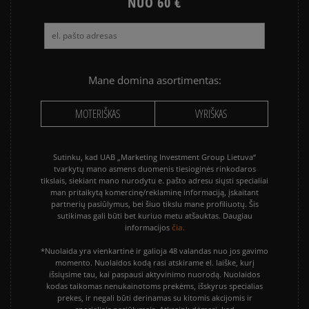
NUO 60 €
Mane domina asortimentas:
MOTERIŠKAS
VYRIŠKAS
Sutinku, kad UAB „Marketing Investment Group Lietuva“
tvarkytų mano asmens duomenis tiesioginės rinkodaros
tikslais, siekiant mano nurodytu e. pašto adresu siųsti specialiai
man pritaikytą komercinę/reklaminę informaciją, įskaitant
partnerių pasiūlymus, bei šiuo tikslu mane profiliuotų. Šis
sutikimas gali būti bet kuriuo metu atšauktas. Daugiau
čia.
informacijos
*Nuolaida yra vienkartinė ir galioja 48 valandas nuo jos gavimo
momento. Nuolaidos kodą rasi atskirame el. laiške, kurį
išsiųsime tau, kai paspausi aktyvinimo nuorodą. Nuolaidos
kodas taikomas nenukainotoms prekėms, išskyrus specialias
prekes, ir negali būti derinamas su kitomis akcijomis ir