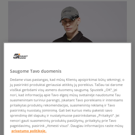
Saugome Tavo duomenis
Dedame visas pastangas, kad mūsų Klientų apsipirkimai būtų sėkmingi, o
jų pasirinkti produktai geriausiai atitiktų jų poreikius. Tačiau tai darome
visiškai gerbdami visų asmens duomenų saugumą. Spustelk „OK“, jei
nori, kad informaciją apie Tavo elgesį mūsų svetainėje naudotume Tau
suasmenintam turiniui parengti, įskaitant Tavo poreikiams ir interesams
pritaikytas produktų rekomendacijas, suasmenintą reklamą ir Tavo
pasirinktų nuostatų įsiminimą. Gali bet kuriuo metu pakeisti savo
sprendimą dėl slapukų ir nustatymuose pasirinkdamas „Pritaikyti“. Jei
nenori gauti suasmenintų produktų pasiūlymų, pritaikytų prie Tavo
pageidavimų, pasirink „Atmesti visus”. Daugiau informacijos rasite mūsų
privatumo politikoje.