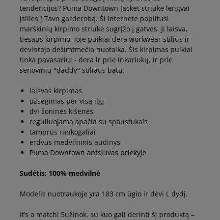
tendencijos? Puma Downtown Jacket striukė lengvai
įsilies į Tavo garderobą. Ši internete paplitusi
marškinių kirpimo striukė sugrįžo į gatves. Ji laisva,
tiesaus kirpimo, joje puikiai dera workwear stilius ir
devintojo dešimtmečio nuotaika. Šis kirpimas puikiai
tinka pavasariui - dera ir prie inkariukų, ir prie
senovinių "daddy" stiliaus batų.
laisvas kirpimas
užsegimas per visą ilgį
dvi šoninės kišenės
reguliuojama apačia su spaustukais
tamprūs rankogaliai
erdvus medvilninis audinys
Puma Downtown antsiuvas priekyje
Sudėtis: 100% medvilnė
Modelis nuotraukoje yra 183 cm ūgio ir dėvi L dydį.
It’s a match! Sužinok, su kuo gali derinti šį produktą –