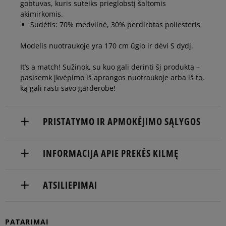
gobtuvas, kuris suteiks prieglobstį šaltomis
42
Pranešti man
akimirkomis.
Sudėtis: 70% medvilnė, 30% perdirbtas poliesteris
44
Pranešti man
Modelis nuotraukoje yra 170 cm ūgio ir dėvi S dydį.
It’s a match! Sužinok, su kuo gali derinti šį produktą –
pasisemk įkvėpimo iš aprangos nuotraukoje arba iš to,
ką gali rasti savo garderobe!
PRISTATYMO IR APMOKĖJIMO SĄLYGOS
NEMOKAMAS PRISTATYMAS NUO 60 €
INFORMACIJA APIE PREKĖS KILMĘ
Prekės pristatomos per 2-6 d.d.
adidas
ATSILIEPIMAI
Pristatymas:
Hoogoorddreef 9a
1101 BA Amsterdam, Netherlands
kurjeriu
atsiėmimas parduotuvėje
5
Balsų
PATARIMAI
serviceinfo@onlineshop.adidas.com
95%
Atitinka