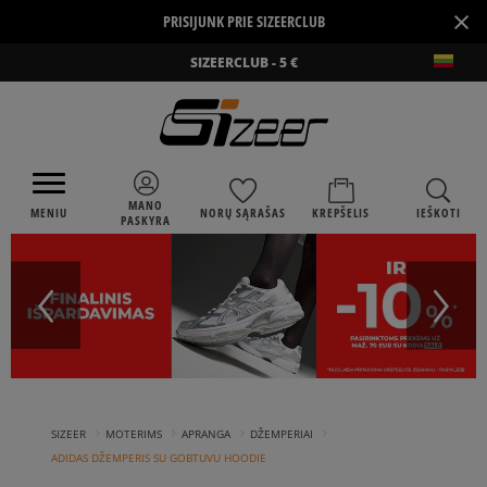
×
PRISIJUNK PRIE SIZEERCLUB
SIZEERCLUB - 5 €
MANO
MENIU
NORŲ SĄRAŠAS
KREPŠELIS
IEŠKOTI
PASKYRA
›
›
›
›
SIZEER
MOTERIMS
APRANGA
DŽEMPERIAI
ADIDAS DŽEMPERIS SU GOBTUVU HOODIE