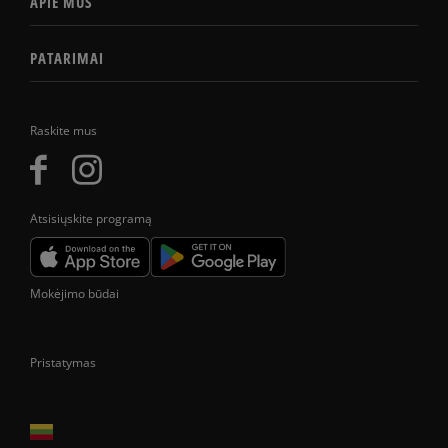
APIE MUS
PATARIMAI
Raskite mus
Atsisiųskite programą
Mokėjimo būdai
Pristatymas
Prekes pristatome tik Lietuvos Respublikos teritorijoje