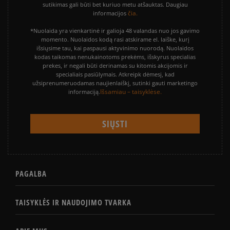
sutikimas gali būti bet kuriuo metu atšauktas. Daugiau
čia.
informacijos
*Nuolaida yra vienkartinė ir galioja 48 valandas nuo jos gavimo
momento. Nuolaidos kodą rasi atskirame el. laiške, kurį
išsiųsime tau, kai paspausi aktyvinimo nuorodą. Nuolaidos
kodas taikomas nenukainotoms prekėms, išskyrus specialias
prekes, ir negali būti derinamas su kitomis akcijomis ir
specialiais pasiūlymais. Atkreipk dėmesį, kad
užsiprenumeruodamas naujienlaiškį, sutinki gauti marketingo
Išsamiau – taisyklėse.
informaciją.
PAGALBA
TAISYKLĖS IR NAUDOJIMO TVARKA