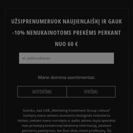
UŽSIPRENUMERUOK NAUJIENLAIŠKĮ IR GAUK
-10% NENUKAINOTOMS PREKĖMS PERKANT
NUO 60 €
Mane domina asortimentas:
MOTERIŠKAS
VYRIŠKAS
Sutinku, kad UAB „Marketing Investment Group Lietuva“
tvarkytų mano asmens duomenis tiesioginės rinkodaros
tikslais, siekiant mano nurodytu e. pašto adresu siųsti specialiai
man pritaikytą komercinę/reklaminę informaciją, įskaitant
partnerių pasiūlymus, bei šiuo tikslu mane profiliuotų. Šis