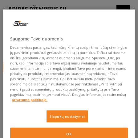
ADIDAS DŽEMPERIS SU
GOBTUVU HOODIE
moterims, džemperiai
4.9
(
497
)
Saugome Tavo duomenis
Dedame visas pastangas, kad mūsų Klientų apsipirkimai būtų sėkmingi, o
45
€
jų pasirinkti produktai geriausiai atitiktų jų poreikius. Tačiau tai darome
visiškai gerbdami visų asmens duomenų saugumą. Spustelk „OK“, jei
nori, kad informaciją apie Tavo elgesį mūsų svetainėje naudotume Tau
+ 45 tšk.
SizeerClub
suasmenintam turiniui parengti, įskaitant Tavo poreikiams ir interesams
pritaikytas produktų rekomendacijas, suasmenintą reklamą ir Tavo
pasirinktų nuostatų įsiminimą. Gali bet kuriuo metu pakeisti savo
sprendimą dėl slapukų ir nustatymuose pasirinkdamas „Pritaikyti“. Jei
nenori gauti suasmenintų produktų pasiūlymų, pritaikytų prie Tavo
pageidavimų, pasirink „Atmesti visus”. Daugiau informacijos rasite mūsų
privatumo politikoje.
Prekė neprieinama
Jei prekė vėl bus sandėlyje, gausi pranešimą iš mūsų.
Slapukų nustatymai
Pasirinkti dydį
OK