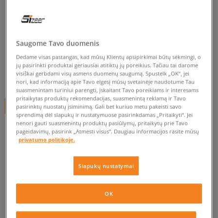
ADIDAS MARŠKINĖLIAI M LIN
SJ T
vyrams, marškinėliai
Saugome Tavo duomenis
Dedame visas pastangas, kad mūsų Klientų apsipirkimai būtų sėkmingi, o
5.0
(
110
)
jų pasirinkti produktai geriausiai atitiktų jų poreikius. Tačiau tai darome
visiškai gerbdami visų asmens duomenų saugumą. Spustelk „OK“, jei
33
€
nori, kad informaciją apie Tavo elgesį mūsų svetainėje naudotume Tau
suasmenintam turiniui parengti, įskaitant Tavo poreikiams ir interesams
pritaikytas produktų rekomendacijas, suasmenintą reklamą ir Tavo
+ 33 tšk.
SizeerClub
pasirinktų nuostatų įsiminimą. Gali bet kuriuo metu pakeisti savo
sprendimą dėl slapukų ir nustatymuose pasirinkdamas „Pritaikyti“. Jei
nenori gauti suasmenintų produktų pasiūlymų, pritaikytų prie Tavo
SPALVA
RUSVAI GELSVA
pageidavimų, pasirink „Atmesti visus”. Daugiau informacijos rasite mūsų
privatumo politikoje.
Slapukų nustatymai
Pasirinkti dydį
OK
Pranešti