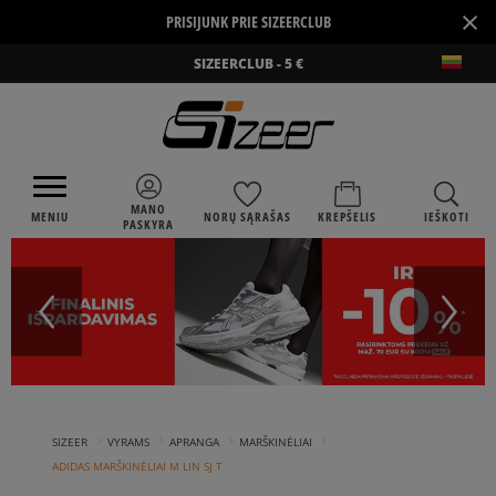
×
PRISIJUNK PRIE SIZEERCLUB
SIZEERCLUB - 5 €
MANO
MENIU
NORŲ SĄRAŠAS
KREPŠELIS
IEŠKOTI
PASKYRA
›
›
›
›
SIZEER
VYRAMS
APRANGA
MARŠKINĖLIAI
ADIDAS MARŠKINĖLIAI M LIN SJ T