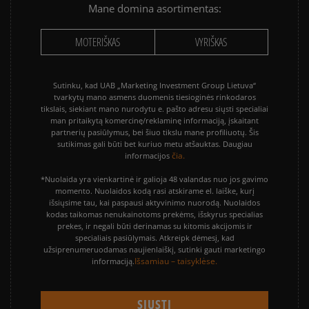
Mane domina asortimentas:
MOTERIŠKAS
VYRIŠKAS
Sutinku, kad UAB „Marketing Investment Group Lietuva“
tvarkytų mano asmens duomenis tiesioginės rinkodaros
tikslais, siekiant mano nurodytu e. pašto adresu siųsti specialiai
man pritaikytą komercinę/reklaminę informaciją, įskaitant
partnerių pasiūlymus, bei šiuo tikslu mane profiliuotų. Šis
sutikimas gali būti bet kuriuo metu atšauktas. Daugiau
čia.
informacijos
*Nuolaida yra vienkartinė ir galioja 48 valandas nuo jos gavimo
momento. Nuolaidos kodą rasi atskirame el. laiške, kurį
išsiųsime tau, kai paspausi aktyvinimo nuorodą. Nuolaidos
kodas taikomas nenukainotoms prekėms, išskyrus specialias
prekes, ir negali būti derinamas su kitomis akcijomis ir
specialiais pasiūlymais. Atkreipk dėmesį, kad
užsiprenumeruodamas naujienlaiškį, sutinki gauti marketingo
Išsamiau – taisyklėse.
informaciją.