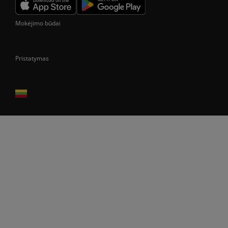
Mokėjimo būdai
Pristatymas
Prekes pristatome tik Lietuvos Respublikos teritorijoje