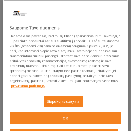
ADIDAS MARŠKINĖLIAI NEU C
TEE
vyrams, marškinėliai
Saugome Tavo duomenis
5.0
(
61
)
Dedame visas pastangas, kad mūsų Klientų apsipirkimai būtų sėkmingi, o
jų pasirinkti produktai geriausiai atitiktų jų poreikius. Tačiau tai darome
visiškai gerbdami visų asmens duomenų saugumą. Spustelk „OK“, jei
29
€
nori, kad informaciją apie Tavo elgesį mūsų svetainėje naudotume Tau
suasmenintam turiniui parengti, įskaitant Tavo poreikiams ir interesams
34
€
-15%
(žemiausia kaina per pastarąsias 30 dienų iki nuolaidos)
pritaikytas produktų rekomendacijas, suasmenintą reklamą ir Tavo
35
€
-17%
(pradinė kaina)
pasirinktų nuostatų įsiminimą. Gali bet kuriuo metu pakeisti savo
sprendimą dėl slapukų ir nustatymuose pasirinkdamas „Pritaikyti“. Jei
+ 29 tšk.
SizeerClub
nenori gauti suasmenintų produktų pasiūlymų, pritaikytų prie Tavo
pageidavimų, pasirink „Atmesti visus”. Daugiau informacijos rasite mūsų
privatumo politikoje.
SPALVA
PILKA
Slapukų nustatymai
OK
XL