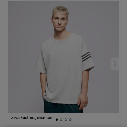
-10% UŽ MAŽ. 70 €, KODAS: SALE