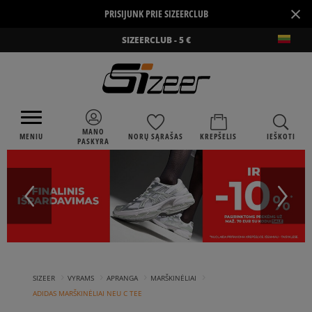
×
PRISIJUNK PRIE SIZEERCLUB
SIZEERCLUB - 5 €
MANO
MENIU
NORŲ SĄRAŠAS
KREPŠELIS
IEŠKOTI
PASKYRA
›
›
›
›
SIZEER
VYRAMS
APRANGA
MARŠKINĖLIAI
ADIDAS MARŠKINĖLIAI NEU C TEE