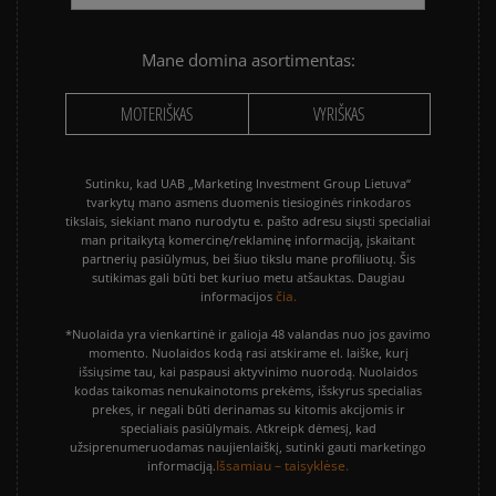
Mane domina asortimentas:
MOTERIŠKAS
VYRIŠKAS
Sutinku, kad UAB „Marketing Investment Group Lietuva“
tvarkytų mano asmens duomenis tiesioginės rinkodaros
tikslais, siekiant mano nurodytu e. pašto adresu siųsti specialiai
man pritaikytą komercinę/reklaminę informaciją, įskaitant
partnerių pasiūlymus, bei šiuo tikslu mane profiliuotų. Šis
sutikimas gali būti bet kuriuo metu atšauktas. Daugiau
čia.
informacijos
*Nuolaida yra vienkartinė ir galioja 48 valandas nuo jos gavimo
momento. Nuolaidos kodą rasi atskirame el. laiške, kurį
išsiųsime tau, kai paspausi aktyvinimo nuorodą. Nuolaidos
kodas taikomas nenukainotoms prekėms, išskyrus specialias
prekes, ir negali būti derinamas su kitomis akcijomis ir
specialiais pasiūlymais. Atkreipk dėmesį, kad
užsiprenumeruodamas naujienlaiškį, sutinki gauti marketingo
Išsamiau – taisyklėse.
informaciją.