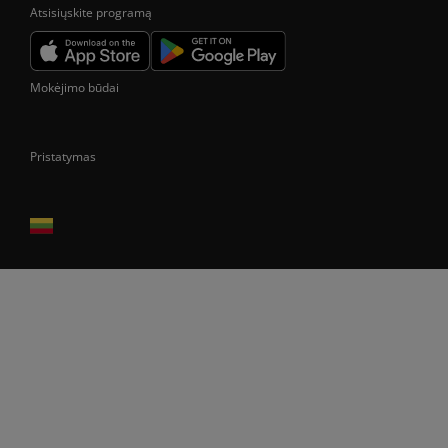
Atsisiųskite programą
Mokėjimo būdai
Pristatymas
Prekes pristatome tik Lietuvos Respublikos teritorijoje