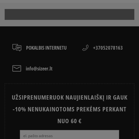
KAIP AVĖTI SPORTBAČIUS
būdais.
ON
Apmokėjimas atsiimant prekes - tai galimybė
CONVERSE, VANS AR DC
sumokėti už prekes kurjeriui kortele arba grynais.
VANS OLD SKOOL VS SUPERSTAR
KAIP IŠSIRINKTI BATUS?
Paslauga yra papildomai apmokestinama 3 €.
Kaip mes renkame atsiliepimus?
APŽIŪRĖK
Klientų atsiliepimai
LACOSTE ISTORIJA
SNEAKER‘IŲ ISTORIJA
POKALBIS INTERNETU
+37052078163
ADIDAS ISTORIJA
HISTORIA CONVERSE
info@sizeer.lt
Išvalyti
Paieška
UŽSIPRENUMERUOK NAUJIENLAIŠKĮ IR GAUK
-10% NENUKAINOTOMS PREKĖMS PERKANT
NUO 60 €