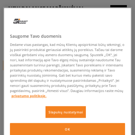
NEW BALANCE MARŠKINĖLIAI
ATHLETICS JERSEY TEE
vyrams, marškinėliai
Saugome Tavo duomenis
5.0
(
8
)
Dedame visas pastangas, kad mūsų Klientų apsipirkimai būtų sėkmingi, o
24
€
jų pasirinkti produktai geriausiai atitiktų jų poreikius. Tačiau tai darome
visiškai gerbdami visų asmens duomenų saugumą. Spustelk „OK“, jei
nori, kad informaciją apie Tavo elgesį mūsų svetainėje naudotume Tau
+ 24 tšk.
SizeerClub
suasmenintam turiniui parengti, įskaitant Tavo poreikiams ir interesams
pritaikytas produktų rekomendacijas, suasmenintą reklamą ir Tavo
pasirinktų nuostatų įsiminimą. Gali bet kuriuo metu pakeisti savo
sprendimą dėl slapukų ir nustatymuose pasirinkdamas „Pritaikyti“. Jei
nenori gauti suasmenintų produktų pasiūlymų, pritaikytų prie Tavo
pageidavimų, pasirink „Atmesti visus”. Daugiau informacijos rasite mūsų
privatumo politikoje.
Prekė neprieinama
Slapukų nustatymai
Jei prekė vėl bus sandėlyje, gausi pranešimą iš mūsų.
OK
Pasirinkti dydį