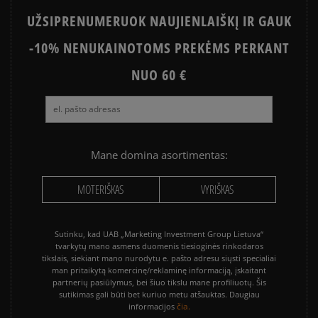
UŽSIPRENUMERUOK NAUJIENLAIŠKĮ IR GAUK
-10% NENUKAINOTOMS PREKĖMS PERKANT
NUO 60 €
Mane domina asortimentas:
MOTERIŠKAS
VYRIŠKAS
Sutinku, kad UAB „Marketing Investment Group Lietuva“
tvarkytų mano asmens duomenis tiesioginės rinkodaros
tikslais, siekiant mano nurodytu e. pašto adresu siųsti specialiai
man pritaikytą komercinę/reklaminę informaciją, įskaitant
partnerių pasiūlymus, bei šiuo tikslu mane profiliuotų. Šis
sutikimas gali būti bet kuriuo metu atšauktas. Daugiau
čia.
informacijos