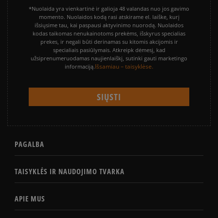
*Nuolaida yra vienkartinė ir galioja 48 valandas nuo jos gavimo
momento. Nuolaidos kodą rasi atskirame el. laiške, kurį
išsiųsime tau, kai paspausi aktyvinimo nuorodą. Nuolaidos
kodas taikomas nenukainotoms prekėms, išskyrus specialias
prekes, ir negali būti derinamas su kitomis akcijomis ir
specialiais pasiūlymais. Atkreipk dėmesį, kad
užsiprenumeruodamas naujienlaiškį, sutinki gauti marketingo
Išsamiau – taisyklėse.
informaciją.
PAGALBA
TAISYKLĖS IR NAUDOJIMO TVARKA
APIE MUS