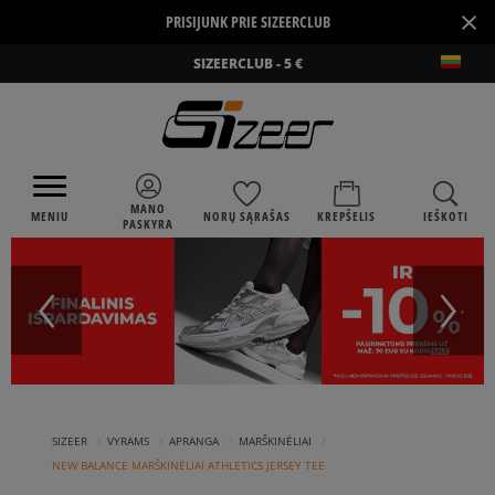
×
PRISIJUNK PRIE SIZEERCLUB
SIZEERCLUB - 5 €
MANO
MENIU
NORŲ SĄRAŠAS
KREPŠELIS
IEŠKOTI
PASKYRA
›
›
›
›
SIZEER
VYRAMS
APRANGA
MARŠKINĖLIAI
NEW BALANCE MARŠKINĖLIAI ATHLETICS JERSEY TEE