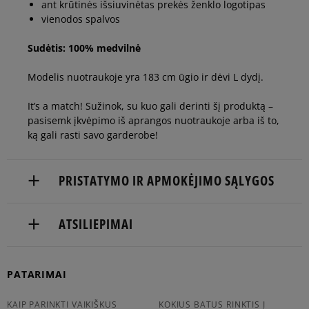
ant krūtinės išsiuvinėtas prekės ženklo logotipas
vienodos spalvos
Sudėtis: 100% medvilnė
Modelis nuotraukoje yra 183 cm ūgio ir dėvi L dydį.
It’s a match! Sužinok, su kuo gali derinti šį produktą –
pasisemk įkvėpimo iš aprangos nuotraukoje arba iš to,
ką gali rasti savo garderobe!
PRISTATYMO IR APMOKĖJIMO SĄLYGOS
NEMOKAMAS PRISTATYMAS NUO 60 €
ATSILIEPIMAI
Prekės pristatomos per 2-6 d.d.
5
Balsų
PATARIMAI
Pristatymas:
100%
Plotis
skaičius: 1
5.0
kurjeriu
KAIP PARINKTI VAIKIŠKUS
KOKIUS BATUS RINKTIS Į
4
siaura
standa
platus