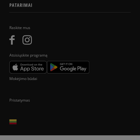
PATARIMAI
Raskite mus
Atsisiųskite programą
Mokėjimo būdai
Pristatymas
Prekes pristatome tik Lietuvos Respublikos teritorijoje