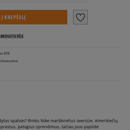
Į KREPŠELĮ
PARDUOTUVĖJE
uo 60€
rduotuvėse
ndytas spalvas? Rinkis Nike marškinėlius oversize. Amerikiečių
aprastus, patogius sprendimus, tačiau juos papildė