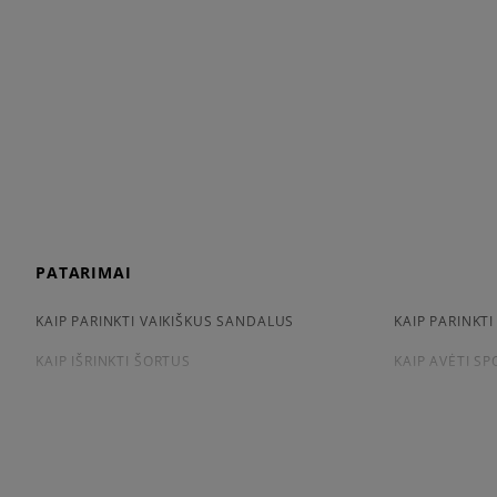
PATARIMAI
KAIP PARINKTI VAIKIŠKUS SANDALUS
KAIP PARINKTI
KAIP IŠRINKTI ŠORTUS
KAIP AVĖTI S
KAIP IŠSIRINKTI MARŠKINĖLIUS
CONVERSE, VA
APŽIŪRĖK
LACOSTE ISTORIJA
ADIDAS ISTORI