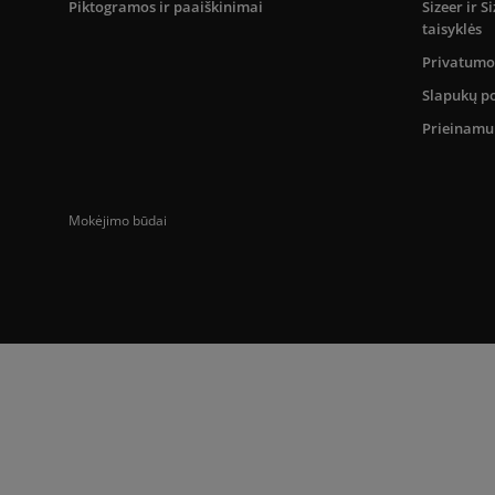
Piktogramos ir paaiškinimai
Sizeer ir 
taisyklės
Privatumo 
Slapukų po
Prieinam
Mokėjimo būdai