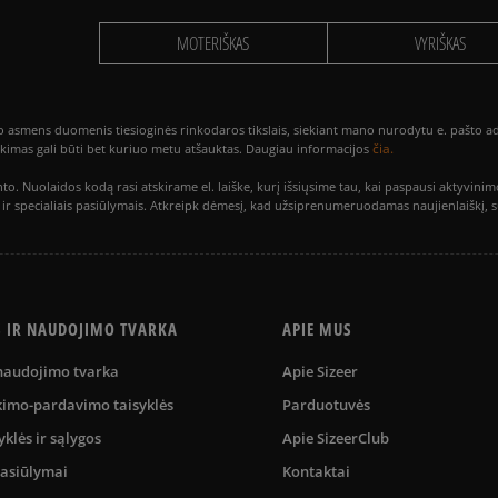
MOTERIŠKAS
VYRIŠKAS
smens duomenis tiesioginės rinkodaros tikslais, siekiant mano nurodytu e. pašto adre
čia.
utikimas gali būti bet kuriuo metu atšauktas. Daugiau informacijos
to. Nuolaidos kodą rasi atskirame el. laiške, kurį išsiųsime tau, kai paspausi akty
is ir specialiais pasiūlymais. Atkreipk dėmesį, kad užsiprenumeruodamas naujienlaiškį, 
S IR NAUDOJIMO TVARKA
APIE MUS
 naudojimo tvarka
Apie Sizeer
kimo-pardavimo taisyklės
Parduotuvės
yklės ir sąlygos
Apie SizeerClub
pasiūlymai
Kontaktai