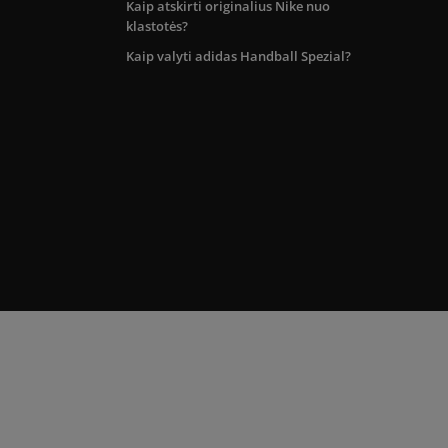
Kaip atskirti originalius Nike nuo
klastotės?
Kaip valyti adidas Handball Spezial?
kos teritorijoje