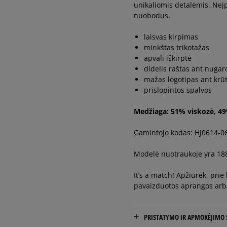
XXXL
unikaliomis detalėmis. Neįpr
man
nuobodus.
laisvas kirpimas
minkštas trikotažas
apvali iškirptė
didelis raštas ant nugar
mažas logotipas ant krū
prislopintos spalvos
Medžiaga: 51% viskozė, 4
Gamintojo kodas: HJ0614-0
Modelė nuotraukoje yra 188 
It’s a match! Apžiūrėk, prie
pavaizduotos aprangos arba 
PRISTATYMO IR APMOKĖJIMO