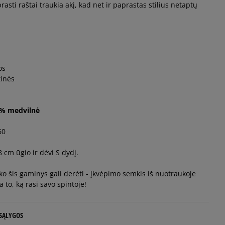
asti raštai traukia akį, kad net ir paprastas stilius netaptų
os
tinės
9% medvilnė
60
cm ūgio ir dėvi S dydį.
 ko šis gaminys gali derėti - įkvėpimo semkis iš nuotraukoje
to, ką rasi savo spintoje!
 SĄLYGOS