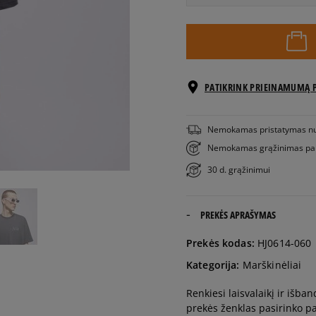
Pranešti
XS
man
Pranešti
S
man
PATIKRINK PRIEINAMUMĄ 
Pranešti
M
Nemokamas pristatymas n
man
Nemokamas grąžinimas pa
30 d. grąžinimui
Pranešti
L
man
PREKĖS APRAŠYMAS
XL
Prekės kodas:
HJ0614-060
Pranešti
Kategorija:
Marškinėliai
XXL
man
Renkiesi laisvalaikį ir išba
prekės ženklas pasirinko p
Pranešti