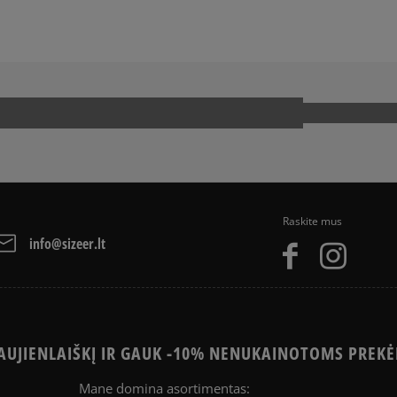
Kaip mes renkame atsi
Raskite mus
info@sizeer.lt
UJIENLAIŠKĮ IR GAUK -10% NENUKAINOTOMS PREKĖ
Mane domina asortimentas: