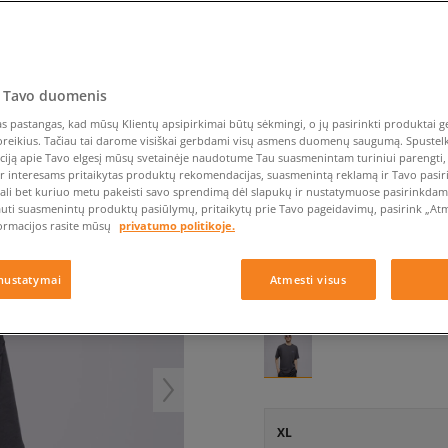
Nike Air Max TL 2.5
Liemens rankinė
Vans
Confront
Champion
EMU Australia
Converse Chuck Taylor
Kepurės
Kepurės
All Star
Havaianas
Skrybėlės
Converse
Confront
Ellesse
E M90 LBR CRFT
Pirštinės
Converse Chuck 70
Saucony
Crocs
Converse
Jansport
Jordan 4
Clarks
Dr. Martens
DC
Jordan
NIKE MARŠKINĖLIAI U
 Tavo duomenis
Nike Air Max DN8
Dickies
Eastpak
Dickies
Lacoste
vyrams, marškinėliai
 pastangas, kad mūsų Klientų apsipirkimai būtų sėkmingi, o jų pasirinkti produktai ge
New Balance 530
EMU Australia
Dr. Martens
New Era
poreikius. Tačiau tai darome visiškai gerbdami visų asmens duomenų saugumą. Spustelk 
New Balance 9060
ciją apie Tavo elgesį mūsų svetainėje naudotume Tau suasmenintam turiniui parengti, 
5.0
(
3
)
ir interesams pritaikytas produktų rekomendacijas, suasmenintą reklamą ir Tavo pasir
Nike Dunk
ali bet kuriuo metu pakeisti savo sprendimą dėl slapukų ir nustatymuose pasirinkdamas
29
€
Puma Speedcat
auti suasmenintų produktų pasiūlymų, pritaikytų prie Tavo pageidavimų, pasirink „Atme
ormacijos rasite mūsų
privatumo politikoje.
Puma Suede XL
Puma Palermo
+ 29 tšk.
SizeerClub
nustatymai
Atmesti visus
Asics Gel-NYC Rugged
SPALVA
PILKA
XL