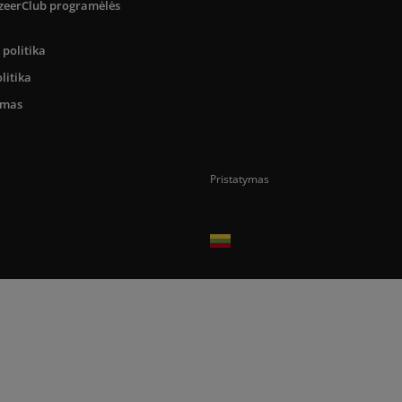
SizeerClub programėlės
politika
litika
umas
Pristatymas
Prekes pristatome tik Lietuvos Respubli