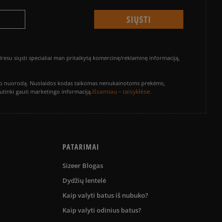
su siųsti specialiai man pritaikytą komercinę/reklaminę informaciją,
vinimo nuorodą. Nuolaidos kodas taikomas nenukainotoms prekėms,
Išsamiau – taisyklėse.
sutinki gauti marketingo informaciją.
PATARIMAI
Sizeer Blogas
Dydžių lentelė
Kaip valyti batus iš nubuko?
Kaip valyti odinius batus?