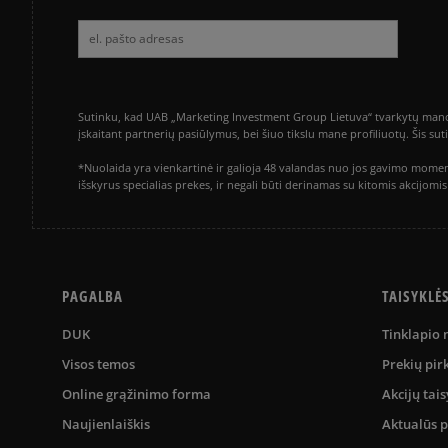
Sutinku, kad UAB „Marketing Investment Group Lietuva“ tvarkytų mano a
įskaitant partnerių pasiūlymus, bei šiuo tikslu mane profiliuotų. Šis s
*Nuolaida yra vienkartinė ir galioja 48 valandas nuo jos gavimo momen
išskyrus specialias prekes, ir negali būti derinamas su kitomis akcijom
PAGALBA
TAISYKLĖ
DUK
Tinklapio
Visos temos
Prekių pir
Online grąžinimo forma
Akcijų tais
Naujienlaiškis
Aktualūs 