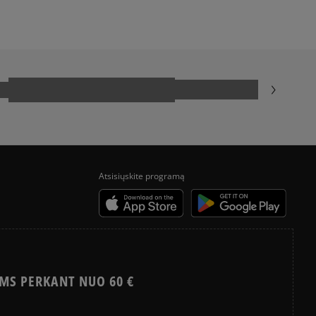
liepimus?
Klientų atsiliepimai
Išvalyti
Paieška
Atsisiųskite programą
MS PERKANT NUO 60 €