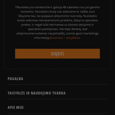
*Nuolaida yra vienkartinė ir galioja 48 valandas nuo jos gavimo
momento. Nuolaidos kodą rasi atskirame el. laiške, kurį
išsiųsime tau, kai paspausi aktyvinimo nuorodą. Nuolaidos
kodas taikomas nenukainotoms prekėms, išskyrus specialias
prekes, ir negali būti derinamas su kitomis akcijomis ir
specialiais pasiūlymais. Atkreipk dėmesį, kad
užsiprenumeruodamas naujienlaiškį, sutinki gauti marketingo
Išsamiau – taisyklėse.
informaciją.
PAGALBA
TAISYKLĖS IR NAUDOJIMO TVARKA
APIE MUS