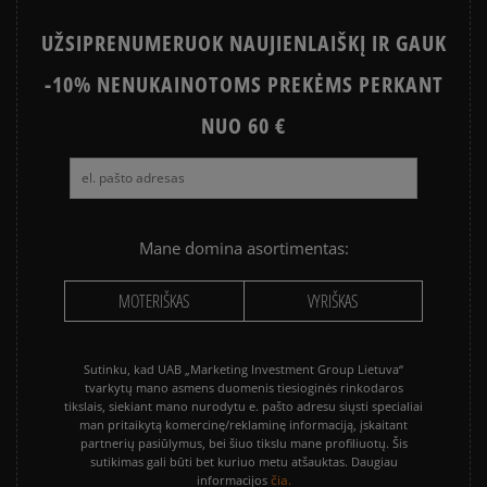
UŽSIPRENUMERUOK NAUJIENLAIŠKĮ IR GAUK
-10% NENUKAINOTOMS PREKĖMS PERKANT
NUO 60 €
Mane domina asortimentas:
MOTERIŠKAS
VYRIŠKAS
Sutinku, kad UAB „Marketing Investment Group Lietuva“
tvarkytų mano asmens duomenis tiesioginės rinkodaros
tikslais, siekiant mano nurodytu e. pašto adresu siųsti specialiai
man pritaikytą komercinę/reklaminę informaciją, įskaitant
partnerių pasiūlymus, bei šiuo tikslu mane profiliuotų. Šis
sutikimas gali būti bet kuriuo metu atšauktas. Daugiau
čia.
informacijos