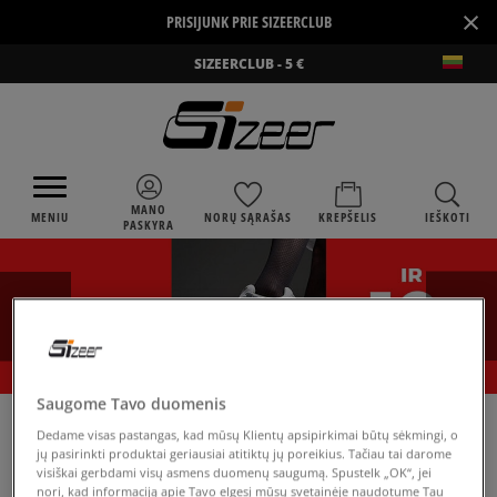
×
PRISIJUNK PRIE SIZEERCLUB
SIZEERCLUB - 5 €
MANO
MENIU
NORŲ SĄRAŠAS
KREPŠELIS
IEŠKOTI
PASKYRA
Saugome Tavo duomenis
›
SIZEER
PUMA BAO 3 BOOT INF
Dedame visas pastangas, kad mūsų Klientų apsipirkimai būtų sėkmingi, o
jų pasirinkti produktai geriausiai atitiktų jų poreikius. Tačiau tai darome
visiškai gerbdami visų asmens duomenų saugumą. Spustelk „OK“, jei
nori, kad informaciją apie Tavo elgesį mūsų svetainėje naudotume Tau