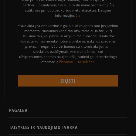
partnerių pasiūlymus, bei šiuo tikslu mane profiliuotų. Šis
sutikimas gali būti bet kuriuo metu atšauktas. Daugiau
čia.
informacijos
*Nuolaida yra vienkartinė ir galioja 48 valandas nuo jos gavimo
momento. Nuolaidos kodą rasi atskirame el. laiške, kurį
išsiųsime tau, kai paspausi aktyvinimo nuorodą. Nuolaidos
kodas taikomas nenukainotoms prekėms, išskyrus specialias
prekes, ir negali būti derinamas su kitomis akcijomis ir
specialiais pasiūlymais. Atkreipk dėmesį, kad
užsiprenumeruodamas naujienlaiškį, sutinki gauti marketingo
Išsamiau – taisyklėse.
informaciją.
PAGALBA
TAISYKLĖS IR NAUDOJIMO TVARKA