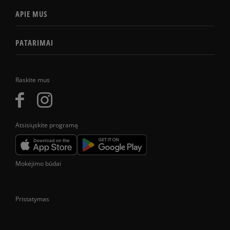
APIE MUS
PATARIMAI
Raskite mus
Atsisiųskite programą
Mokėjimo būdai
Pristatymas
Prekes pristatome tik Lietuvos Respublikos teritorijoje