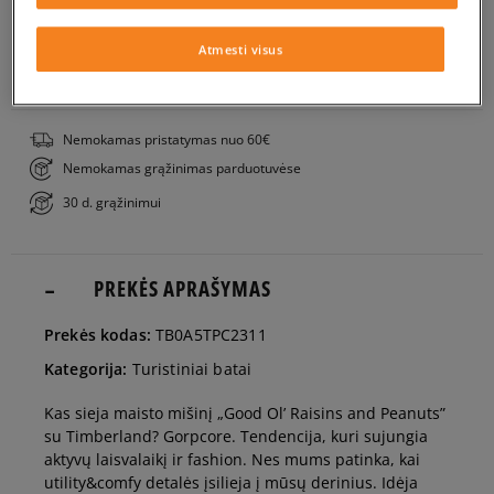
Į KREPŠELĮ
40
25 cm
Pranešti man
Atmesti visus
PATIKRINK PRIEINAMUMĄ PARDUOTUVĖJE
41
25,5 cm
Nemokamas pristatymas nuo 60€
Nemokamas grąžinimas parduotuvėse
41,5
26 cm
30 d. grąžinimui
42
26,5 cm
PREKĖS APRAŠYMAS
43
27 cm
Prekės kodas:
TB0A5TPC2311
Kategorija:
Turistiniai batai
43,5
27,5 cm
Kas sieja maisto mišinį „Good Ol’ Raisins and Peanuts”
su Timberland? Gorpcore. Tendencija, kuri sujungia
44
28 cm
aktyvų laisvalaikį ir fashion. Nes mums patinka, kai
utility&comfy detalės įsilieja į mūsų derinius. Idėja