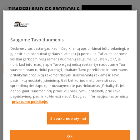
TIMBERLAND GS MOTION 6
HIKER
vyrams, turistiniai batai
5.0
(
90
)
Saugome Tavo duomenis
Dedame visas pastangas, kad mūsų Klientų apsipirkimai būtų sėkmingi, o
150
€
jų pasirinkti produktai geriausiai atitiktų jų poreikius. Tačiau tai darome
visiškai gerbdami visų asmens duomenų saugumą. Spustelk „OK“, jei
nori, kad informaciją apie Tavo elgesį mūsų svetainėje naudotume Tau
+ 150 tšk.
SizeerClub
suasmenintam turiniui parengti, įskaitant Tavo poreikiams ir interesams
pritaikytas produktų rekomendacijas, suasmenintą reklamą ir Tavo
pasirinktų nuostatų įsiminimą. Gali bet kuriuo metu pakeisti savo
SPALVA
GELTONA
sprendimą dėl slapukų ir nustatymuose pasirinkdamas „Pritaikyti“. Jei
nenori gauti suasmenintų produktų pasiūlymų, pritaikytų prie Tavo
pageidavimų, pasirink „Atmesti visus”. Daugiau informacijos rasite mūsų
privatumo politikoje.
Slapukų nustatymai
Pasirinkti dydį
OK
EU dydžiai
US dydžiai