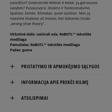
įvaizdžiui? Greenstride Motion 6 kedai. Jų geriausios
44,5
28,5 cm
savybės? Pusiausvyra: dizaino ir funkcionalumo.
Spalvos: žemės. Klimatas: quiet outdoor. Mes jų
neavime išvykose už miesto, bet laikomės triuko
45
29 cm
„wrong shoe theory”.
Viršutinė dalis: natūrali oda, ReBOTL™ tekstilės
45,5
29,5 cm
medžiaga
Pamušalas: ReBOTL™ tekstilės medžiaga
Padas: guma
46
30 cm
PRISTATYMO IR APMOKĖJIMO SĄLYGOS
47,5
31 cm
Pranešti man
NEMOKAMAS PRISTATYMAS NUO 60 €
INFORMACIJA APIE PREKĖS KILMĘ
Timberland prekės ženklo matmenys centimetrais nurodo
Prekės pristatomos per 2-6 d.d.
pėdos ilgį.
TIMBERLAND EUROPE BV
ATSILIEPIMAI
Pristatymas:
Darwin 8
7609 RL Almelo, Netherlands
kurjeriu