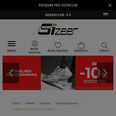
×
PRISIJUNK PRIE SIZEERCLUB
SIZEERCLUB - 5 €
MANO
MENIU
NORŲ SĄRAŠAS
KREPŠELIS
IEŠKOTI
PASKYRA
›
›
›
›
SIZEER
VYRAMS
AVALYNĖ
TURISTINIAI BATAI
TIMBERLAND GS MOTION 6 HIKER