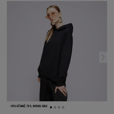
-10% UŽ MAŽ. 70 €, KODAS: SALE