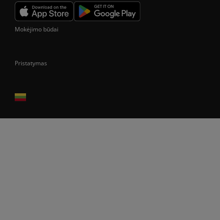
Mokėjimo būdai
Pristatymas
Prekes pristatome tik Lietuvos Respublikos teritorijoje