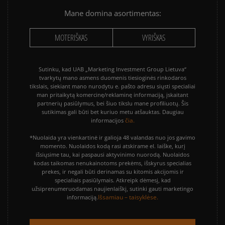
Mane domina asortimentas:
MOTERIŠKAS
VYRIŠKAS
Sutinku, kad UAB „Marketing Investment Group Lietuva“
tvarkytų mano asmens duomenis tiesioginės rinkodaros
tikslais, siekiant mano nurodytu e. pašto adresu siųsti specialiai
man pritaikytą komercinę/reklaminę informaciją, įskaitant
partnerių pasiūlymus, bei šiuo tikslu mane profiliuotų. Šis
sutikimas gali būti bet kuriuo metu atšauktas. Daugiau
čia.
informacijos
*Nuolaida yra vienkartinė ir galioja 48 valandas nuo jos gavimo
momento. Nuolaidos kodą rasi atskirame el. laiške, kurį
išsiųsime tau, kai paspausi aktyvinimo nuorodą. Nuolaidos
kodas taikomas nenukainotoms prekėms, išskyrus specialias
prekes, ir negali būti derinamas su kitomis akcijomis ir
specialiais pasiūlymais. Atkreipk dėmesį, kad
užsiprenumeruodamas naujienlaiškį, sutinki gauti marketingo
Išsamiau – taisyklėse.
informaciją.