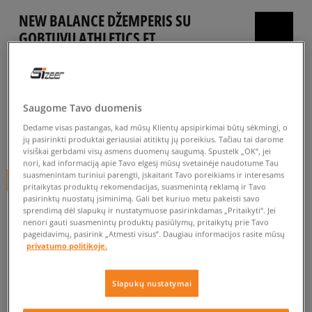
NEW BALANCE DŽEMPERIS SU
GOBTUVU ATHLETICS FT
moterims, džemperiai
5.0
(
6
)
Saugome Tavo duomenis
49
€
Dedame visas pastangas, kad mūsų Klientų apsipirkimai būtų sėkmingi, o
54
€
-9%
(žemiausia kaina per pastarąsias 30 dienų iki nuolaidos)
jų pasirinkti produktai geriausiai atitiktų jų poreikius. Tačiau tai darome
visiškai gerbdami visų asmens duomenų saugumą. Spustelk „OK“, jei
85
€
-42%
(pradinė kaina)
nori, kad informaciją apie Tavo elgesį mūsų svetainėje naudotume Tau
suasmenintam turiniui parengti, įskaitant Tavo poreikiams ir interesams
+ 49 tšk.
SizeerClub
pritaikytas produktų rekomendacijas, suasmenintą reklamą ir Tavo
pasirinktų nuostatų įsiminimą. Gali bet kuriuo metu pakeisti savo
SPALVA
JUODA
sprendimą dėl slapukų ir nustatymuose pasirinkdamas „Pritaikyti“. Jei
nenori gauti suasmenintų produktų pasiūlymų, pritaikytų prie Tavo
pageidavimų, pasirink „Atmesti visus”. Daugiau informacijos rasite mūsų
privatumo politikoje.
Slapukų nustatymai
Pasirinkti dydį