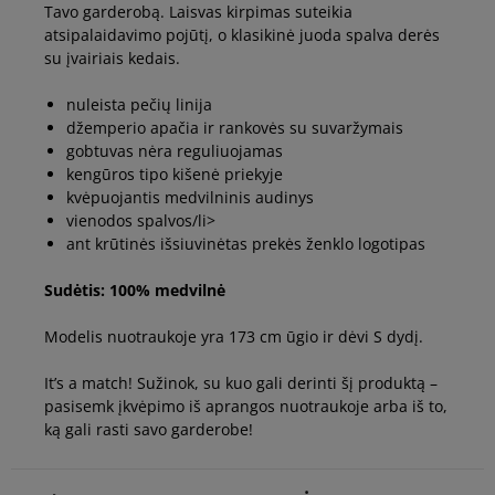
Tavo garderobą. Laisvas kirpimas suteikia
atsipalaidavimo pojūtį, o klasikinė juoda spalva derės
su įvairiais kedais.
nuleista pečių linija
džemperio apačia ir rankovės su suvaržymais
gobtuvas nėra reguliuojamas
kengūros tipo kišenė priekyje
kvėpuojantis medvilninis audinys
vienodos spalvos/li>
ant krūtinės išsiuvinėtas prekės ženklo logotipas
Sudėtis: 100% medvilnė
Modelis nuotraukoje yra 173 cm ūgio ir dėvi S dydį.
It’s a match! Sužinok, su kuo gali derinti šį produktą –
pasisemk įkvėpimo iš aprangos nuotraukoje arba iš to,
ką gali rasti savo garderobe!