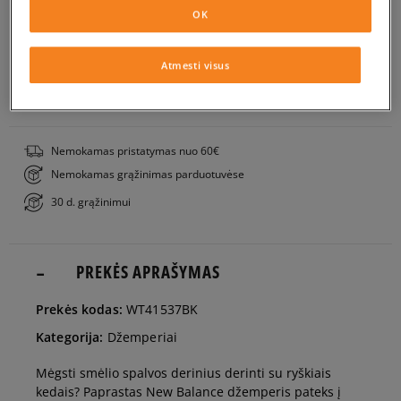
OK
XS
Į KREPŠELĮ
Atmesti visus
S
PATIKRINK PRIEINAMUMĄ PARDUOTUVĖJE
M
Nemokamas pristatymas nuo 60€
Nemokamas grąžinimas parduotuvėse
L
30 d. grąžinimui
PREKĖS APRAŠYMAS
Prekės kodas:
WT41537BK
Kategorija:
Džemperiai
Mėgsti smėlio spalvos derinius derinti su ryškiais
kedais? Paprastas New Balance džemperis pateks į