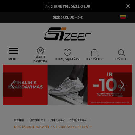
×
PRISIJUNK PRIE SIZEERCLUB
SIZEERCLUB - 5 €
MANO
MENIU
NORŲ SĄRAŠAS
KREPŠELIS
IEŠKOTI
PASKYRA
›
›
›
›
SIZEER
MOTERIMS
APRANGA
DŽEMPERIAI
NEW BALANCE DŽEMPERIS SU GOBTUVU ATHLETICS FT