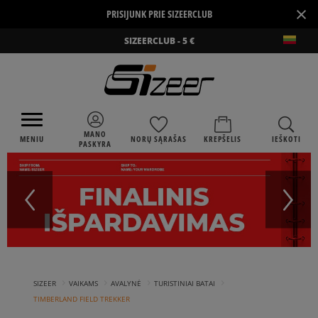
×
PRISIJUNK PRIE SIZEERCLUB
SIZEERCLUB - 5 €
MANO
MENIU
NORŲ SĄRAŠAS
KREPŠELIS
IEŠKOTI
PASKYRA
›
›
›
›
SIZEER
VAIKAMS
AVALYNĖ
TURISTINIAI BATAI
TIMBERLAND FIELD TREKKER