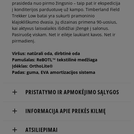
prasideda nuo pirmo žingsnio – taip pat ir ekspedicija
į konditerijos parduotuvę už kampo. Timberland Field
Trekker Low batai yra sukurti pramoninio
klajokliškumo dvasia. Jų dizainas primena 90-uosius,
kai aktyvus laisvalaikis išdidžiai įžengė į salonus.
Pasiruošę viskam. Net ir eilėje laukiant kavos. Net ir
pirmadienį.
Viršus: natūrali oda, dirbtinė oda
Pamušalas: ReBOTL™ tekstilinė medžiaga
Įdėklas: OrthoLite®
Padas: guma, EVA amortizacijos sistema
PRISTATYMO IR APMOKĖJIMO SĄLYGOS
NEMOKAMAS PRISTATYMAS NUO 60 €
INFORMACIJA APIE PREKĖS KILMĘ
Prekės pristatomos per 2-6 d.d.
TIMBERLAND EUROPE BV
ATSILIEPIMAI
Pristatymas:
Darwin 8