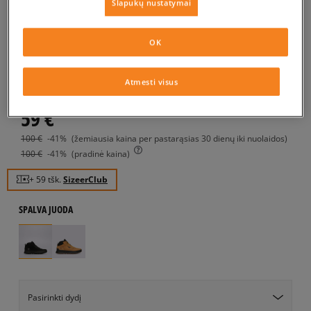
Slapukų nustatymai
TIMBERLAND FIELD
TREKKER
OK
vaikams, turistiniai batai
Atmesti visus
4.9
(
145
)
59
€
100
€
-41%
(žemiausia kaina per pastarąsias 30 dienų iki nuolaidos)
100
€
-41%
(pradinė kaina)
+ 59 tšk.
SizeerClub
SPALVA
JUODA
Pasirinkti dydį