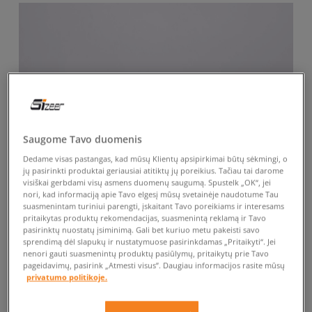
Saugome Tavo duomenis
Dedame visas pastangas, kad mūsų Klientų apsipirkimai būtų sėkmingi, o
jų pasirinkti produktai geriausiai atitiktų jų poreikius. Tačiau tai darome
visiškai gerbdami visų asmens duomenų saugumą. Spustelk „OK“, jei
nori, kad informaciją apie Tavo elgesį mūsų svetainėje naudotume Tau
suasmenintam turiniui parengti, įskaitant Tavo poreikiams ir interesams
pritaikytas produktų rekomendacijas, suasmenintą reklamą ir Tavo
pasirinktų nuostatų įsiminimą. Gali bet kuriuo metu pakeisti savo
sprendimą dėl slapukų ir nustatymuose pasirinkdamas „Pritaikyti“. Jei
nenori gauti suasmenintų produktų pasiūlymų, pritaikytų prie Tavo
pageidavimų, pasirink „Atmesti visus”. Daugiau informacijos rasite mūsų
privatumo politikoje.