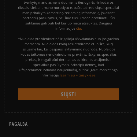
tvarkytų mano asmens duomenis tiesioginės rinkodaros
tikslais, siekiant mano nurodytu e. pašto adresu siųsti specialiai
man pritaikytą komercinę/reklaminę informaciją, įskaitant
partnerių pasiūlymus, bei šiuo tikslu mane profiliuotų. Šis
sutikimas gali būti bet kuriuo metu atšauktas. Daugiau
čia.
informacijos
*Nuolaida yra vienkartinė ir galioja 48 valandas nuo jos gavimo
momento. Nuolaidos kodą rasi atskirame el. laiške, kurį
išsiųsime tau, kai paspausi aktyvinimo nuorodą. Nuolaidos
kodas taikomas nenukainotoms prekėms, išskyrus specialias
prekes, ir negali būti derinamas su kitomis akcijomis ir
specialiais pasiūlymais. Atkreipk dėmesį, kad
užsiprenumeruodamas naujienlaiškį, sutinki gauti marketingo
Išsamiau – taisyklėse.
informaciją.
PAGALBA