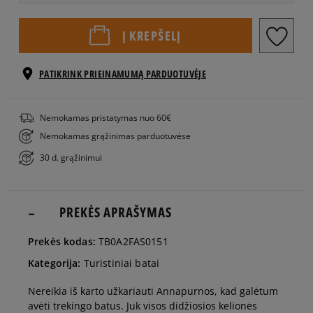
EU dydžiai
US dydžiai
Į KREPŠELĮ
36
22,5 cm
PATIKRINK PRIEINAMUMĄ PARDUOTUVĖJE
37
22,5 cm
Nemokamas pristatymas nuo 60€
Nemokamas grąžinimas parduotuvėse
38
23,5 cm
30 d. grąžinimui
39
24 cm
Pranešti man
PREKĖS APRAŠYMAS
40
25 cm
Pranešti man
Prekės kodas:
TB0A2FAS0151
Kategorija:
Turistiniai batai
Timberland prekės ženklo matmenys centimetrais nurodo
pėdos ilgį.
Nereikia iš karto užkariauti Annapurnos, kad galėtum
avėti trekingo batus. Juk visos didžiosios kelionės