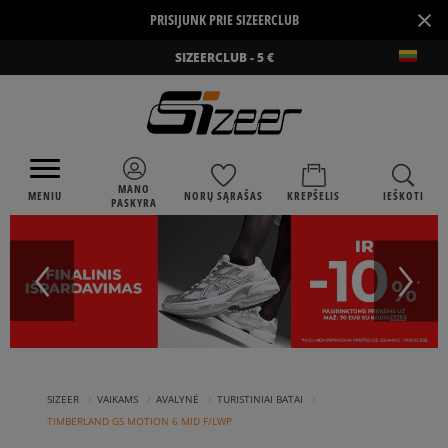
×
PRISIJUNK PRIE SIZEERCLUB
SIZEERCLUB - 5 €
MANO
MENIU
NORŲ SĄRAŠAS
KREPŠELIS
IEŠKOTI
PASKYRA
›
›
›
›
SIZEER
VAIKAMS
AVALYNĖ
TURISTINIAI BATAI
TIMBERLAND GS MOTION 6 MID F/LWP