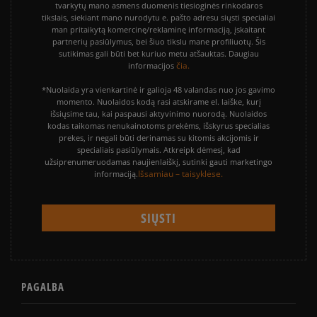
tvarkytų mano asmens duomenis tiesioginės rinkodaros
tikslais, siekiant mano nurodytu e. pašto adresu siųsti specialiai
man pritaikytą komercinę/reklaminę informaciją, įskaitant
partnerių pasiūlymus, bei šiuo tikslu mane profiliuotų. Šis
sutikimas gali būti bet kuriuo metu atšauktas. Daugiau
čia.
informacijos
*Nuolaida yra vienkartinė ir galioja 48 valandas nuo jos gavimo
momento. Nuolaidos kodą rasi atskirame el. laiške, kurį
išsiųsime tau, kai paspausi aktyvinimo nuorodą. Nuolaidos
kodas taikomas nenukainotoms prekėms, išskyrus specialias
prekes, ir negali būti derinamas su kitomis akcijomis ir
specialiais pasiūlymais. Atkreipk dėmesį, kad
užsiprenumeruodamas naujienlaiškį, sutinki gauti marketingo
Išsamiau – taisyklėse.
informaciją.
PAGALBA