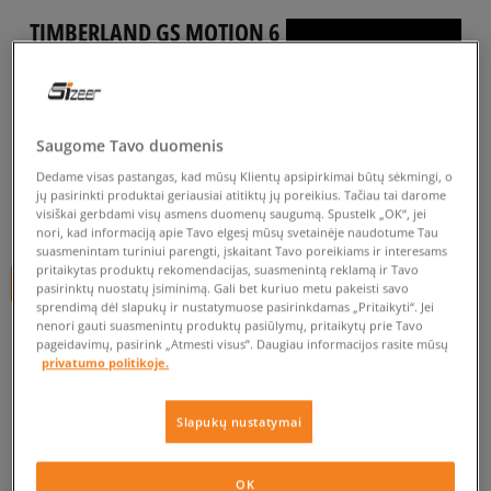
TIMBERLAND GS MOTION 6
MID F/LWP
vaikams, turistiniai batai
5.0
(
45
)
Saugome Tavo duomenis
69
€
Dedame visas pastangas, kad mūsų Klientų apsipirkimai būtų sėkmingi, o
jų pasirinkti produktai geriausiai atitiktų jų poreikius. Tačiau tai darome
visiškai gerbdami visų asmens duomenų saugumą. Spustelk „OK“, jei
115
€
-40%
(žemiausia kaina per pastarąsias 30 dienų iki nuolaidos)
nori, kad informaciją apie Tavo elgesį mūsų svetainėje naudotume Tau
115
€
-40%
(pradinė kaina)
suasmenintam turiniui parengti, įskaitant Tavo poreikiams ir interesams
pritaikytas produktų rekomendacijas, suasmenintą reklamą ir Tavo
+ 69 tšk.
SizeerClub
pasirinktų nuostatų įsiminimą. Gali bet kuriuo metu pakeisti savo
sprendimą dėl slapukų ir nustatymuose pasirinkdamas „Pritaikyti“. Jei
nenori gauti suasmenintų produktų pasiūlymų, pritaikytų prie Tavo
SPALVA
RUDA
pageidavimų, pasirink „Atmesti visus”. Daugiau informacijos rasite mūsų
privatumo politikoje.
Slapukų nustatymai
Pasirinkti dydį
OK