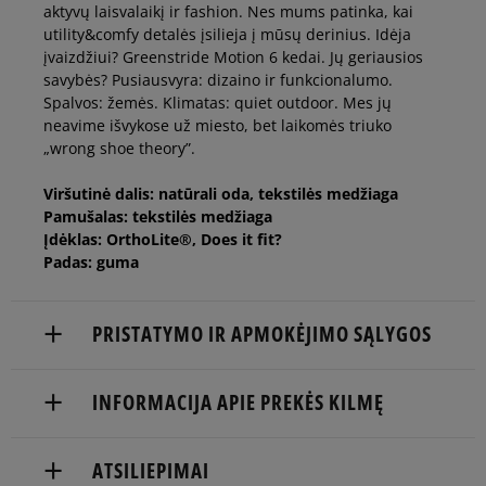
aktyvų laisvalaikį ir fashion. Nes mums patinka, kai
utility&comfy detalės įsilieja į mūsų derinius. Idėja
įvaizdžiui? Greenstride Motion 6 kedai. Jų geriausios
savybės? Pusiausvyra: dizaino ir funkcionalumo.
Spalvos: žemės. Klimatas: quiet outdoor. Mes jų
neavime išvykose už miesto, bet laikomės triuko
„wrong shoe theory”.
Viršutinė dalis: natūrali oda, tekstilės medžiaga
Pamušalas: tekstilės medžiaga
Įdėklas: OrthoLite®, Does it fit?
Padas: guma
PRISTATYMO IR APMOKĖJIMO SĄLYGOS
NEMOKAMAS PRISTATYMAS NUO 60 €
INFORMACIJA APIE PREKĖS KILMĘ
Prekės pristatomos per 2-6 d.d.
TIMBERLAND EUROPE BV
ATSILIEPIMAI
Pristatymas:
Darwin 8