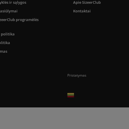
yklės ir sąlygos
Apie SizeerClub
pasiūlymai
Kontaktai
SizeerClub programėlės
politika
litika
umas
Pristatymas
Prekes pristatome tik Lietuvos Respubli