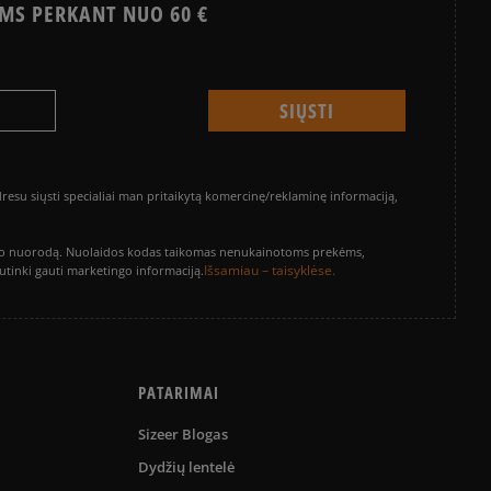
MS PERKANT NUO 60 €
su siųsti specialiai man pritaikytą komercinę/reklaminę informaciją,
vinimo nuorodą. Nuolaidos kodas taikomas nenukainotoms prekėms,
Išsamiau – taisyklėse.
sutinki gauti marketingo informaciją.
PATARIMAI
Sizeer Blogas
Dydžių lentelė