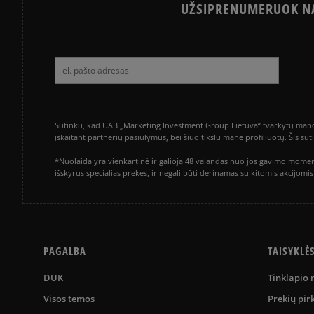
UŽSIPRENUMERUOK NA
Sutinku, kad UAB „Marketing Investment Group Lietuva“ tvarkytų mano a
įskaitant partnerių pasiūlymus, bei šiuo tikslu mane profiliuotų. Šis s
*Nuolaida yra vienkartinė ir galioja 48 valandas nuo jos gavimo momen
išskyrus specialias prekes, ir negali būti derinamas su kitomis akcijom
PAGALBA
TAISYKLĖ
DUK
Tinklapio
Visos temos
Prekių pir