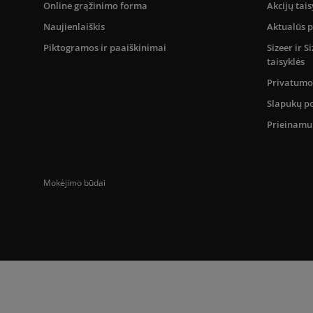
Online grąžinimo forma
Akcijų tais
Naujienlaiškis
Aktualūs 
Piktogramos ir paaiškinimai
Sizeer ir 
taisyklės
Privatumo 
Slapukų po
Prieinam
Mokėjimo būdai