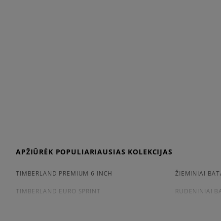
APŽIŪRĖK POPULIARIAUSIAS KOLEKCIJAS
TIMBERLAND PREMIUM 6 INCH
ŽIEMINIAI BAT
TIMBERLAND EURO SPRINT
RUDENINIAI B
PATARIMAI