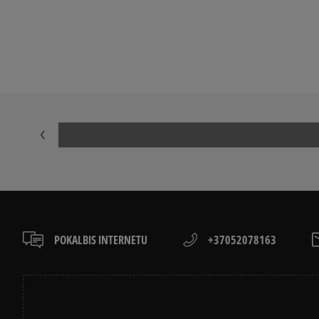
BALTŲ BATŲ VALYMAS
KAIP PASIRINK
KAIP VALYTI ADIDAS SUPERSTAR?
MEDŽIAGINIŲ
NIKE AIR MAX VALYMAS
KAIP IŠSIRINK
NEW BALANCE VALYMAS
KAIP AVĖTI S
ADIDAS ZX FLUX VALYMAS
GELTONŲJŲ B
TIMBERLAND BATŲ VALYMAS
KAIP IŠSIRINK
VERSTOS ODOS BATŲ VALYMAS
KEDAI – KAS T
POKALBIS INTERNETU
+37052078163