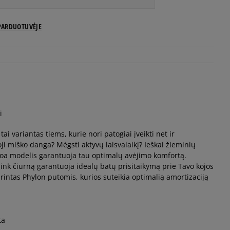
US dydžiai
PARDUOTUVĖJE
Pranešti man
Pranešti man
Pranešti man
i
ai variantas tiems, kurie nori patogiai įveikti net ir
Pranešti man
ji miško danga? Mėgsti aktyvų laisvalaikį? Ieškai žieminių
oa modelis garantuoja tau optimalų avėjimo komfortą.
Pranešti man
ink čiurną garantuoja idealų batų prisitaikymą prie Tavo kojos
rintas Phylon putomis, kurios suteikia optimalią amortizaciją
Pranešti man
ta
Pranešti man