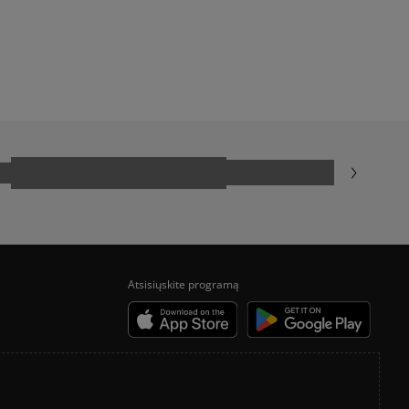
KURIUOS NIKE AIR MAX PASIRINKTI?
 PADIRBTŲ?
KEDAI VASARAI?
O KLASTOTĖS?
NIKE JANOSKI ISTORIJA
ATUS
KODĖL ADIDAS GAZELLE
NIKE VS. ADIDAS
POPULIARIAUSI BATAI VASARAI
KAIP KURIAMI TIMBERLAND 6
Atsisiųskite programą