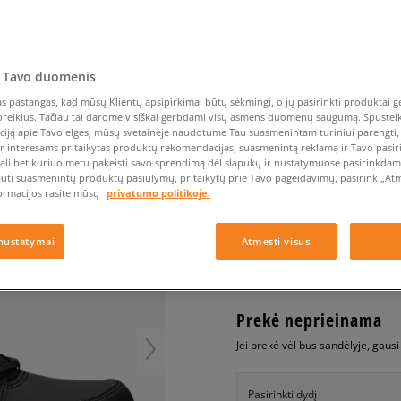
Nike Air Max TL 2.5
Liemens rankinė
Vans
Confront
Champion
EMU Australia
Converse Chuck Taylor
Batų priežiūra
Liemens rankinė
All Star
Havaianas
Skrybėlės
Converse
Confront
Ellesse
Skrybėlės
Converse Chuck 70
Saucony
Crocs
Converse
Jansport
Jordan 4
Clarks
Dr. Martens
DC
Jordan
 Tavo duomenis
NIKE MANOA (GS)
Nike Air Max DN8
Dickies
Eastpak
Dickies
Lacoste
 pastangas, kad mūsų Klientų apsipirkimai būtų sėkmingi, o jų pasirinkti produktai ge
vaikams, turistiniai batai
New Balance 530
poreikius. Tačiau tai darome visiškai gerbdami visų asmens duomenų saugumą. Spustelk 
EMU Australia
Dr. Martens
New Era
ciją apie Tavo elgesį mūsų svetainėje naudotume Tau suasmenintam turiniui parengti, 
New Balance 9060
0.0
(
0
)
ir interesams pritaikytas produktų rekomendacijas, suasmenintą reklamą ir Tavo pasir
Nike Dunk
ali bet kuriuo metu pakeisti savo sprendimą dėl slapukų ir nustatymuose pasirinkdamas
29,99
€
auti suasmenintų produktų pasiūlymų, pritaikytų prie Tavo pageidavimų, pasirink „Atme
Puma Speedcat
ormacijos rasite mūsų
privatumo politikoje.
Puma Suede XL
Puma Palermo
+ 30 tšk.
SizeerClub
nustatymai
Atmesti visus
Asics Gel-NYC Rugged
Prekė neprieinama
Jei prekė vėl bus sandėlyje, gaus
Pasirinkti dydį