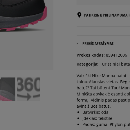
EU dydžiai
PATIKRINK PRIEINAMUMĄ 
32
20 cm
35,5
22,5 cm
PREKĖS APRAŠYMAS
Prekės kodas:
859412006
36
23 cm
Kategorija:
Turistiniai bata
Vaikiški Nike Manoa batai – t
36,5
23,5 cm
kalnuočiausias vietas. Bėgio
batų?? Tai būtent Tau! Man
37,5
23,5 cm
Minkšta apykaklė esanti apl
formų. Vidinis padas pastip
avint šiuos batus.
38
24 cm
Batviršis: oda
Įdėklas: tekstilė
Padas: guma, Phylon pu
38,5
24 cm