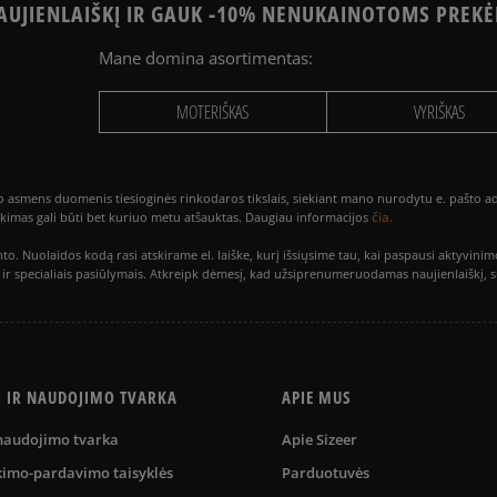
UJIENLAIŠKĮ IR GAUK -10% NENUKAINOTOMS PREKĖ
Mane domina asortimentas:
MOTERIŠKAS
VYRIŠKAS
smens duomenis tiesioginės rinkodaros tikslais, siekiant mano nurodytu e. pašto adre
čia.
utikimas gali būti bet kuriuo metu atšauktas. Daugiau informacijos
to. Nuolaidos kodą rasi atskirame el. laiške, kurį išsiųsime tau, kai paspausi akty
is ir specialiais pasiūlymais. Atkreipk dėmesį, kad užsiprenumeruodamas naujienlaiškį, 
S IR NAUDOJIMO TVARKA
APIE MUS
 naudojimo tvarka
Apie Sizeer
kimo-pardavimo taisyklės
Parduotuvės