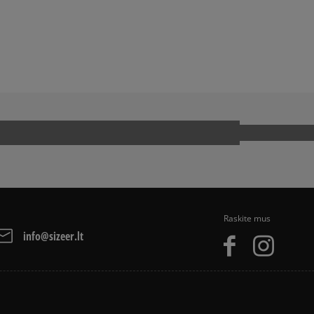
TI INKARIUKUS
AR NIKE JANOSKI YRA PATOGŪS?
 BATŲ VALYMAS
KAIP ATSKIRTI NIKE AIR MAX NUO
TI BATUS?
KAIP ATSKIRTI NEW BALANCE NU
PORTBAČIUS?
KAIP AVĖTI ADIDAS SUPERSTAR B
ATŲ FENOMENAS
KAIP AVĖTI VANS BATUS?
TI INKARIUKUS
KAIP AVĖTI PAEZ BATUS?
AI?
KODĖL ADIDAS SUPERSTAR
Raskite mus
info@sizeer.lt