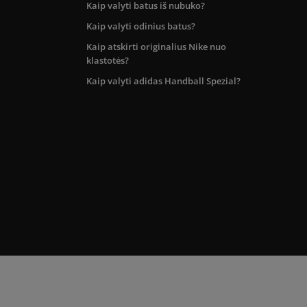
Kaip valyti batus iš nubuko?
Kaip valyti odinius batus?
Kaip atskirti originalius Nike nuo
klastotės?
Kaip valyti adidas Handball Spezial?
kos teritorijoje