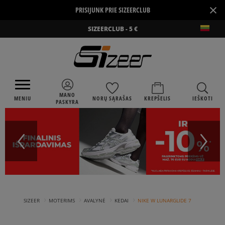
×
PRISIJUNK PRIE SIZEERCLUB
SIZEERCLUB - 5 €
MANO
MENIU
NORŲ SĄRAŠAS
KREPŠELIS
IEŠKOTI
PASKYRA
›
›
›
›
SIZEER
MOTERIMS
AVALYNĖ
KEDAI
NIKE W LUNARGLIDE 7