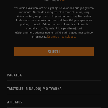
Peržiūrėkite populiarias moteriškų kedai kolekcijas:
*Nuolaida yra vienkartinė ir galioja 48 valandas nuo jos gavimo
momento. Nuolaidos kodą rasi atskirame el. laiške, kurį
išsiųsime tau, kai paspausi aktyvinimo nuorodą. Nuolaidos
NIKE AIR FORCE 1
ADIDAS SAMBA
kodas taikomas nenukainotoms prekėms, išskyrus specialias
prekes, ir negali būti derinamas su kitomis akcijomis ir
ADIDAS CAMPUS
ADIDAS GAZELLE
specialiais pasiūlymais. Atkreipk dėmesį, kad
užsiprenumeruodamas naujienlaiškį, sutinki gauti marketingo
NIKE DUNK
NIKE CORTEZ
Išsamiau – taisyklėse.
informaciją.
ADIDAS SUPERSTAR
ADIDAS TAEKWONDO
NEW BALANCE 530
AIR JORDAN
NIKE AIR MAX
CONVERSE CHUCK TAYLOR ALL
STAR
PAGALBA
PUMA PALERMO
PUMA SPEEDCAT
NEW BALANCE 740
NIKE BLAZER
TAISYKLĖS IR NAUDOJIMO TVARKA
NEW BALANCE 9060
SALOMON EVR
APIE MUS
VANS KNU SKOOL
VANS OLD SKOOL