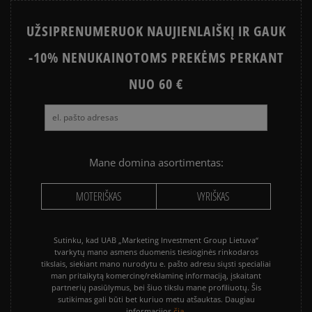
KEDAI VASARAI?
KAIP AVĖTI SPORTBAČIUS?
UŽSIPRENUMERUOK NAUJIENLAIŠKĮ IR GAUK
NIKE JANOSKI ISTORIJA
GELTONŲJŲ BATŲ FENOMENAS
-10% NENUKAINOTOMS PREKĖMS PERKANT
KODĖL ADIDAS GAZELLE
KAIP IŠSIRINKTI INKARIUKUS
NUO 60 €
NIKE VS. ADIDAS
KEDAI – KAS TAI?
POPULIARIAUSI BATAI VASARAI
AR NIKE JANOSKI YRA PATOGŪS?
KAIP KURIAMI TIMBERLAND 6
Mane domina asortimentas:
Rekomenduojamos kategorijos
MOTERIŠKAS
VYRIŠKAS
NIKE KEDAI MOTERIMS
FILA KEDAI MOTERIMS
MOTERIMS PUMA KEDAI
ADIDAS KEDAI MOTERIMS
Sutinku, kad UAB „Marketing Investment Group Lietuva“
tvarkytų mano asmens duomenis tiesioginės rinkodaros
MOTERIMS REEBOK KEDAI
JORDAN KEDAI MOTERIMS
tikslais, siekiant mano nurodytu e. pašto adresu siųsti specialiai
man pritaikytą komercinę/reklaminę informaciją, įskaitant
NEW BALANCE KEDAI MOTERIMS
MOTERIŠKI CONVERSE KEDAI
partnerių pasiūlymus, bei šiuo tikslu mane profiliuotų. Šis
sutikimas gali būti bet kuriuo metu atšauktas. Daugiau
čia.
informacijos