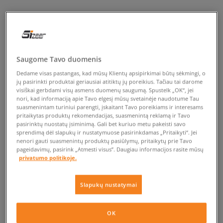
Saugome Tavo duomenis
Dedame visas pastangas, kad mūsų Klientų apsipirkimai būtų sėkmingi, o
jų pasirinkti produktai geriausiai atitiktų jų poreikius. Tačiau tai darome
visiškai gerbdami visų asmens duomenų saugumą. Spustelk „OK“, jei
nori, kad informaciją apie Tavo elgesį mūsų svetainėje naudotume Tau
suasmenintam turiniui parengti, įskaitant Tavo poreikiams ir interesams
pritaikytas produktų rekomendacijas, suasmenintą reklamą ir Tavo
pasirinktų nuostatų įsiminimą. Gali bet kuriuo metu pakeisti savo
sprendimą dėl slapukų ir nustatymuose pasirinkdamas „Pritaikyti“. Jei
nenori gauti suasmenintų produktų pasiūlymų, pritaikytų prie Tavo
pageidavimų, pasirink „Atmesti visus”. Daugiau informacijos rasite mūsų
privatumo politikoje.
Slapukų nustatymai
OK