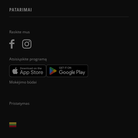
PATARIMAI
Raskite mus
Atsisiųskite programą
Mokėjimo būdai
Pristatymas
Prekes pristatome tik Lietuvos Respublikos teritorijoje