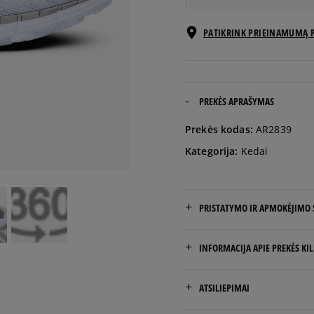
EU dydžiai
PATIKRINK PRIEINAMUMĄ 
36
37
PREKĖS APRAŠYMAS
Prekės kodas:
AR2839
37,5
Kategorija:
Kedai
38
PRISTATYMO IR APMOKĖJIMO
38,5
NEMOKAMAS PRISTATYMAS
INFORMACIJA APIE PREKĖS KI
39
Prekės pristatomos per 2-6 
Marketing Investment Grou
ATSILIEPIMAI
os. Dywizjonu 303 Paw. 1
40
Pristatymas: