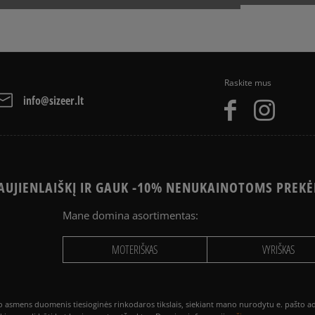
AI?
KODĖL ADIDAS SUPERSTAR
OTERIMS
MOTERIMS PUMA KEDAI
Raskite mus
I MOTERIMS
NEW BALANCE KEDAI MOTERIMS
info@sizeer.lt
A
ADIDAS CAMPUS
UJIENLAIŠKĮ IR GAUK -10% NENUKAINOTOMS PREKĖ
ADIDAS SUPERSTAR
Mane domina asortimentas:
NIKE AIR MAX
CAT
NEW BALANCE 740
MOTERIŠKAS
VYRIŠKAS
R
VANS KNU SKOOL
smens duomenis tiesioginės rinkodaros tikslais, siekiant mano nurodytu e. pašto adre