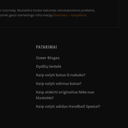
vinimo nuorodą. Nuolaidos kodas taikomas nenukainotoms prekėms,
Išsamiau – taisyklėse.
sutinki gauti marketingo informaciją.
PATARIMAI
Sizeer Blogas
Dydžių lentelė
Kaip valyti batus iš nubuko?
Kaip valyti odinius batus?
Kaip atskirti originalius Nike nuo
klastotės?
Kaip valyti adidas Handball Spezial?