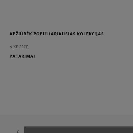
APŽIŪRĖK POPULIARIAUSIAS KOLEKCIJAS
NIKE FREE
PATARIMAI
BALTŲ BATŲ VALYMAS
KAIP PASIRINK
KAIP VALYTI ADIDAS SUPERSTAR?
MEDŽIAGINIŲ
NIKE AIR MAX VALYMAS
KAIP IŠSIRINK
NEW BALANCE VALYMAS
KAIP AVĖTI S
ADIDAS ZX FLUX VALYMAS
GELTONŲJŲ B
TIMBERLAND BATŲ VALYMAS
KAIP IŠSIRINK