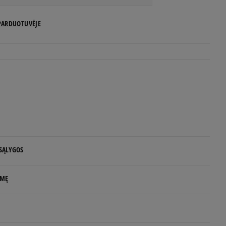
US dydžiai
PARDUOTUVĖJE
Pranešti man
Pranešti man
Pranešti man
Pranešti man
 SĄLYGOS
Pranešti man
 NUO 60 €
LMĘ
Pranešti man
d.d.
p S.A.
Pranešti man