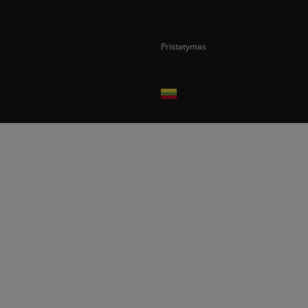
Pristatymas
Prekes pristatome tik Lietuvos Respubli