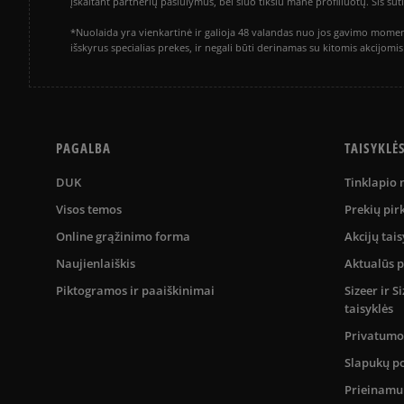
įskaitant partnerių pasiūlymus, bei šiuo tikslu mane profiliuotų. Šis s
*Nuolaida yra vienkartinė ir galioja 48 valandas nuo jos gavimo momen
išskyrus specialias prekes, ir negali būti derinamas su kitomis akcijom
PAGALBA
TAISYKLĖ
DUK
Tinklapio
Visos temos
Prekių pir
Online grąžinimo forma
Akcijų tais
Naujienlaiškis
Aktualūs 
Piktogramos ir paaiškinimai
Sizeer ir 
taisyklės
Privatumo 
Slapukų po
Prieinam