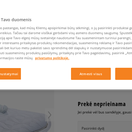
Nike Air Max TL 2.5
Liemens rankinė
Vans
Confront
Champion
EMU Australia
Converse Chuck Taylor
Vans
Kepurės
Kepurės
All Star
Havaianas
Skrybėlės
Converse
Confront
Ellesse
Pirštinės
Converse Chuck 70
Saucony
Crocs
Converse
Jansport
 Tavo duomenis
Jordan 4
Clarks
Dr. Martens
DC
Jordan
REEBOK ZPUMP FUSION
 pastangas, kad mūsų Klientų apsipirkimai būtų sėkmingi, o jų pasirinkti produktai ge
Nike Air Max DN8
Dickies
Eastpak
Dickies
Lacoste
poreikius. Tačiau tai darome visiškai gerbdami visų asmens duomenų saugumą. Spustelk 
moterims, kedai
New Balance 530
ciją apie Tavo elgesį mūsų svetainėje naudotume Tau suasmenintam turiniui parengti, 
EMU Australia
Dr. Martens
New Era
ir interesams pritaikytas produktų rekomendacijas, suasmenintą reklamą ir Tavo pasir
New Balance 9060
0.0
(
0
)
ali bet kuriuo metu pakeisti savo sprendimą dėl slapukų ir nustatymuose pasirinkdamas
Nike Dunk
auti suasmenintų produktų pasiūlymų, pritaikytų prie Tavo pageidavimų, pasirink „Atme
120
€
ormacijos rasite mūsų
privatumo politikoje.
Puma Speedcat
Puma Suede XL
nustatymai
Atmesti visus
Puma Palermo
+ 120 tšk.
SizeerClub
Asics Gel-NYC Rugged
Prekė neprieinama
Jei prekė vėl bus sandėlyje, gaus
Pasirinkti dydį