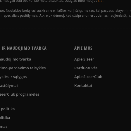
čia.
utikimas gali būti bet kuriuo metu atšauktas. Daugiau informacijos
to. Nuolaidos kodą rasi atskirame el. laiške, kurį išsiųsime tau, kai paspausi akty
is ir specialiais pasiūlymais. Atkreipk dėmesį, kad užsiprenumeruodamas naujienlaiškį, 
S IR NAUDOJIMO TVARKA
APIE MUS
 naudojimo tvarka
Apie Sizeer
kimo-pardavimo taisyklės
Parduotuvės
yklės ir sąlygos
Apie SizeerClub
pasiūlymai
Kontaktai
SizeerClub programėlės
politika
litika
umas