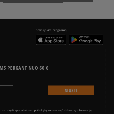
KAIP KURIAMI TIMBERLAND 6
ADIDAS KEDAI MOTERIMS
Atsisiųskite programą
MOTERIŠKI CONVERSE KEDAI
ADIDAS GAZELLE
MS PERKANT NUO 60 €
ADIDAS TAEKWONDO
CONVERSE CHUCK TAYLOR ALL STAR
NIKE BLAZER
VANS OLD SKOOL
su siųsti specialiai man pritaikytą komercinę/reklaminę informaciją,