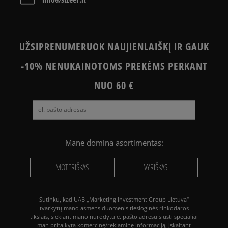
VERSTOS ODOS BATŲ VALYMAS
KODĖL ADIDAS SUPERSTAR
KAIP PASIRINKTI INKARIUKUS
KURIUOS NIKE AIR MAX
MEDŽIAGINIŲ BATŲ VALYMAS
UŽSIPRENUMERUOK NAUJIENLAIŠKĮ IR GAUK
PASIRINKTI?
KAIP IŠSIRINKTI BATUS?
-10% NENUKAINOTOMS PREKĖMS PERKANT
KEDAI VASARAI?
KAIP AVĖTI SPORTBAČIUS?
NUO 60 €
NIKE JANOSKI ISTORIJA
GELTONŲJŲ BATŲ FENOMENAS
KODĖL ADIDAS GAZELLE
KAIP IŠSIRINKTI INKARIUKUS
NIKE VS. ADIDAS
KEDAI – KAS TAI?
POPULIARIAUSI BATAI VASARAI
Mane domina asortimentas:
AR NIKE JANOSKI YRA PATOGŪS?
KAIP KURIAMI TIMBERLAND 6
MOTERIŠKAS
VYRIŠKAS
Sutinku, kad UAB „Marketing Investment Group Lietuva“
tvarkytų mano asmens duomenis tiesioginės rinkodaros
tikslais, siekiant mano nurodytu e. pašto adresu siųsti specialiai
man pritaikytą komercinę/reklaminę informaciją, įskaitant