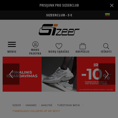
×
PRISIJUNK PRIE SIZEERCLUB
SIZEERCLUB - 5 €
MANO
MENIU
NORŲ SĄRAŠAS
KREPŠELIS
IEŠKOTI
PASKYRA
›
›
›
›
SIZEER
VAIKAMS
AVALYNĖ
TURISTINIAI BATAI
TIMBERLAND CHILLBERG HP WP BOOT