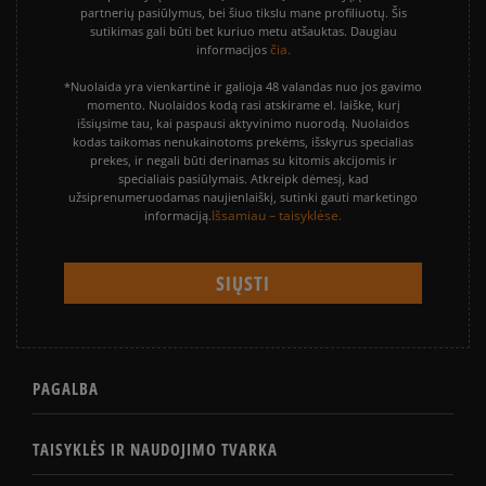
partnerių pasiūlymus, bei šiuo tikslu mane profiliuotų. Šis
sutikimas gali būti bet kuriuo metu atšauktas. Daugiau
čia.
informacijos
*Nuolaida yra vienkartinė ir galioja 48 valandas nuo jos gavimo
momento. Nuolaidos kodą rasi atskirame el. laiške, kurį
išsiųsime tau, kai paspausi aktyvinimo nuorodą. Nuolaidos
kodas taikomas nenukainotoms prekėms, išskyrus specialias
prekes, ir negali būti derinamas su kitomis akcijomis ir
specialiais pasiūlymais. Atkreipk dėmesį, kad
užsiprenumeruodamas naujienlaiškį, sutinki gauti marketingo
Išsamiau – taisyklėse.
informaciją.
PAGALBA
TAISYKLĖS IR NAUDOJIMO TVARKA