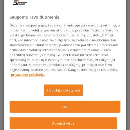
TIMBERLAND CHILLBERG
HP WP BOOT
Saugome Tavo duomenis
vaikams, turistiniai batai
Dedame visas pastangas, kad mūsų Klientų apsipirkimai būtų sėkmingi, o
jų pasirinkti produktai geriausiai atitiktų jų poreikius. Tačiau tai darome
visiškai gerbdami visų asmens duomenų saugumą. Spustelk „OK“, jei
0.0
(
0
)
nori, kad informaciją apie Tavo elgesį mūsų svetainėje naudotume Tau
suasmenintam turiniui parengti, įskaitant Tavo poreikiams ir interesams
120
€
pritaikytas produktų rekomendacijas, suasmenintą reklamą ir Tavo
pasirinktų nuostatų įsiminimą. Gali bet kuriuo metu pakeisti savo
sprendimą dėl slapukų ir nustatymuose pasirinkdamas „Pritaikyti“. Jei
+ 120 tšk.
SizeerClub
nenori gauti suasmenintų produktų pasiūlymų, pritaikytų prie Tavo
pageidavimų, pasirink „Atmesti visus”. Daugiau informacijos rasite mūsų
privatumo politikoje.
Prekė neprieinama
Slapukų nustatymai
Jei prekė vėl bus sandėlyje, gausi pranešimą iš mūsų.
OK
Pasirinkti dydį
Atmesti visus
EU dydžiai
US dydžiai
PATIKRINK PRIEINAMUMĄ PARDUOTUVĖJE