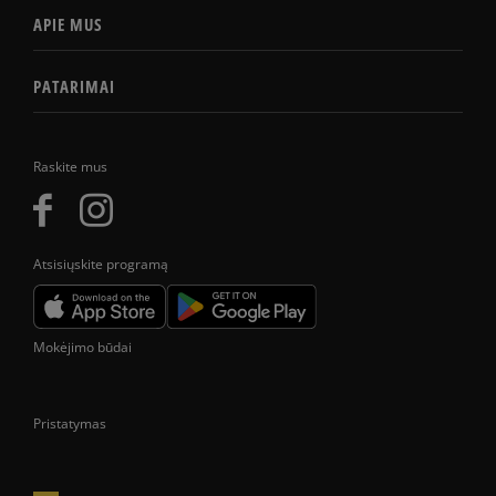
APIE MUS
PATARIMAI
Raskite mus
Atsisiųskite programą
Mokėjimo būdai
Pristatymas
Prekes pristatome tik Lietuvos Respublikos teritorijoje