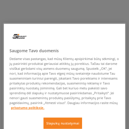
Saugome Tavo duomenis
Dedame visas pastangas, kad mūsų Klientų apsipirkimai būtų sėkmingi, o
jų pasirinkti produktai geriausiai atitiktų jų poreikius. Tačiau tai darome
visiškai gerbdami visų asmens duomenų saugumą. Spustelk „OK“, jei
nori, kad informaciją apie Tavo elgesį mūsų svetainėje naudotume Tau
suasmenintam turiniui parengti, įskaitant Tavo poreikiams ir interesams
pritaikytas produktų rekomendacijas, suasmenintą reklamą ir Tavo
pasirinktų nuostatų įsiminimą. Gali bet kuriuo metu pakeisti savo
sprendimą dėl slapukų ir nustatymuose pasirinkdamas „Pritaikyti“. Jei
nenori gauti suasmenintų produktų pasiūlymų, pritaikytų prie Tavo
pageidavimų, pasirink „Atmesti visus”. Daugiau informacijos rasite mūsų
privatumo politikoje.
Slapukų nustatymai