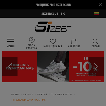
×
PRISIJUNK PRIE SIZEERCLUB
SIZEERCLUB - 5 €
MANO
MENIU
NORŲ SĄRAŠAS
KREPŠELIS
IEŠKOTI
PASKYRA
›
›
›
›
SIZEER
VAIKAMS
AVALYNĖ
TURISTINIAI BATAI
TIMBERLAND EURO ROCK HIKER