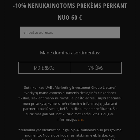
-10% NENUKAINOTOMS PREKĖMS PERKANT
KEDAI VASARAI?
KAIP AVĖTI SPORTBAČIUS?
NUO 60 €
NIKE JANOSKI ISTORIJA
GELTONŲJŲ BATŲ FENOMENAS
KODĖL ADIDAS GAZELLE
KAIP IŠSIRINKTI INKARIUKUS
NIKE VS. ADIDAS
KEDAI – KAS TAI?
POPULIARIAUSI BATAI VASARAI
Mane domina asortimentas:
AR NIKE JANOSKI YRA PATOGŪS?
KAIP KURIAMI TIMBERLAND 6
MOTERIŠKAS
VYRIŠKAS
Sutinku, kad UAB „Marketing Investment Group Lietuva“
tvarkytų mano asmens duomenis tiesioginės rinkodaros
tikslais, siekiant mano nurodytu e. pašto adresu siųsti specialiai
man pritaikytą komercinę/reklaminę informaciją, įskaitant
partnerių pasiūlymus, bei šiuo tikslu mane profiliuotų. Šis
sutikimas gali būti bet kuriuo metu atšauktas. Daugiau
čia.
informacijos
*Nuolaida yra vienkartinė ir galioja 48 valandas nuo jos gavimo
momento. Nuolaidos kodą rasi atskirame el. laiške, kurį