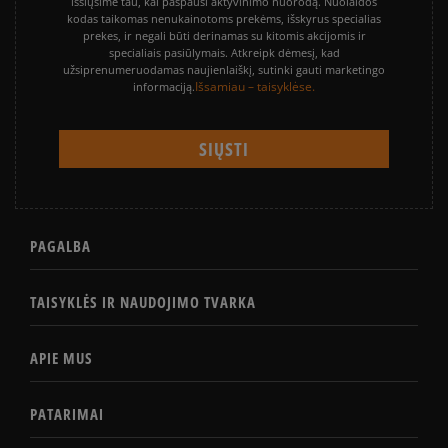
išsiųsime tau, kai paspausi aktyvinimo nuorodą. Nuolaidos
kodas taikomas nenukainotoms prekėms, išskyrus specialias
prekes, ir negali būti derinamas su kitomis akcijomis ir
specialiais pasiūlymais. Atkreipk dėmesį, kad
užsiprenumeruodamas naujienlaiškį, sutinki gauti marketingo
Išsamiau – taisyklėse.
informaciją.
PAGALBA
TAISYKLĖS IR NAUDOJIMO TVARKA
APIE MUS
PATARIMAI