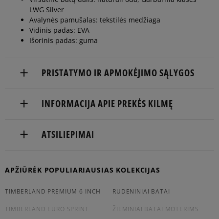
LWG Silver
40
25 cm
Pranešti man
Avalynės pamušalas: tekstilės medžiaga
Vidinis padas: EVA
Išorinis padas: guma
Timberland prekės ženklo matmenys centimetrais nurodo
pėdos ilgį.
PRISTATYMO IR APMOKĖJIMO SĄLYGOS
NEMOKAMAS PRISTATYMAS NUO 60 €
INFORMACIJA APIE PREKĖS KILMĘ
Prekės pristatomos per 2-6 d.d.
TIMBERLAND EUROPE BV
ATSILIEPIMAI
Pristatymas:
Darwin 8
7609 RL Almelo, Netherlands
kurjeriu
atsiėmimas parduotuvėje
Produktas dar neturi atsiliepimų
APŽIŪRĖK POPULIARIAUSIAS KOLEKCIJAS
31546547700
į paštomatą
TIMBERLAND PREMIUM 6 INCH
RUDENINIAI BATAI
Apmokėjimas:
TIMBERLAND EURO SPRINT
ŽIEMINIAI BATAI MOTERIMS
Paysera – elektroninė atsiskaitymų sistema,