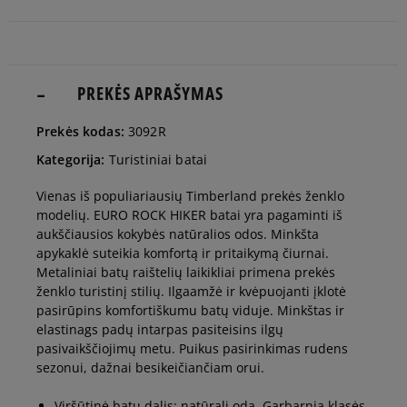
35,5
22 cm
Pranešti man
36
22,5 cm
PREKĖS APRAŠYMAS
Pranešti man
Prekės kodas:
3092R
37
22,5 cm
Pranešti man
Kategorija:
Turistiniai batai
Vienas iš populiariausių Timberland prekės ženklo
37,5
23 cm
Pranešti man
modelių. EURO ROCK HIKER batai yra pagaminti iš
aukščiausios kokybės natūralios odos. Minkšta
apykaklė suteikia komfortą ir pritaikymą čiurnai.
38
23,5 cm
Pranešti man
Metaliniai batų raištelių laikikliai primena prekės
ženklo turistinį stilių. Ilgaamžė ir kvėpuojanti įklotė
pasirūpins komfortiškumu batų viduje. Minkštas ir
39
24 cm
Pranešti man
elastinags padų intarpas pasiteisins ilgų
pasivaikščiojimų metu. Puikus pasirinkimas rudens
sezonui, dažnai besikeičiančiam orui.
39,5
24,5 cm
Pranešti man
Viršūtinė batų dalis: natūrali oda, Garbarnia klasės