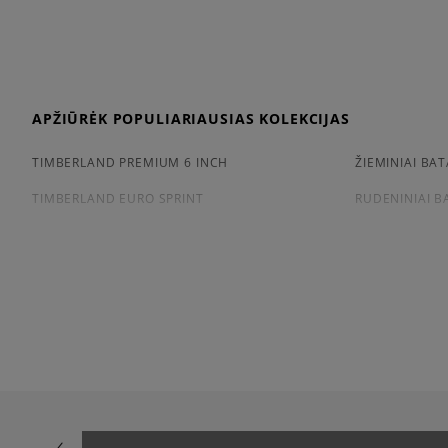
APŽIŪRĖK POPULIARIAUSIAS KOLEKCIJAS
TIMBERLAND PREMIUM 6 INCH
ŽIEMINIAI BAT
TIMBERLAND EURO SPRINT
RUDENINIAI B
PATARIMAI
BALTŲ BATŲ VALYMAS
KAIP PASIRINK
KAIP VALYTI ADIDAS SUPERSTAR?
MEDŽIAGINIŲ
NIKE AIR MAX VALYMAS
KAIP IŠSIRINK
NEW BALANCE VALYMAS
KAIP AVĖTI S
ADIDAS ZX FLUX VALYMAS
GELTONŲJŲ B