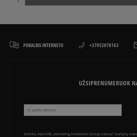
TIMBERLAND BATŲ VALYMAS
KAIP IŠSIRINK
VERSTOS ODOS BATŲ VALYMAS
KEDAI – KAS T
POKALBIS INTERNETU
+37052078163
UŽSIPRENUMERUOK NA
Sutinku, kad UAB „Marketing Investment Group Lietuva“ tvarkytų mano a