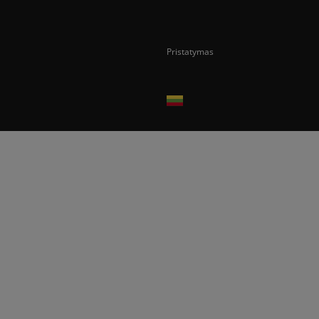
Pristatymas
Prekes pristatome tik Lietuvos Respubli