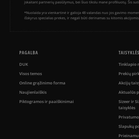
įskaitant partnerių pasiūlymus, bei šiuo tikslu mane profiliuotų. Šis s
*Nuolaida yra vienkartinė ir galioja 48 valandas nuo jos gavimo momen
išskyrus specialias prekes, ir negali būti derinamas su kitomis akcijom
PAGALBA
TAISYKLĖ
DUK
Tinklapio
Visos temos
Prekių pir
Online grąžinimo forma
Akcijų tais
Naujienlaiškis
Aktualūs 
Piktogramos ir paaiškinimai
Sizeer ir 
taisyklės
Privatumo 
Slapukų po
Prieinam