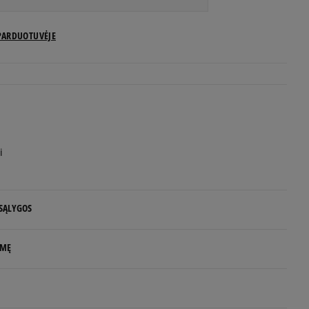
US dydžiai
PARDUOTUVĖJE
Pranešti man
Pranešti man
Pranešti man
i
Pranešti man
 SĄLYGOS
Pranešti man
 NUO 60 €
lo matmenys centimetrais nurodo pėdos
LMĘ
Pranešti man
d.d.
Pranešti man