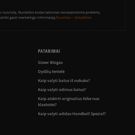
vinimo nuorodą. Nuolaidos kodas taikomas nenukainotoms prekėms,
Išsamiau – taisyklėse.
sutinki gauti marketingo informaciją.
PATARIMAI
Sizeer Blogas
Dydžių lentelė
Kaip valyti batus iš nubuko?
Kaip valyti odinius batus?
Kaip atskirti originalius Nike nuo
klastotės?
Kaip valyti adidas Handball Spezial?