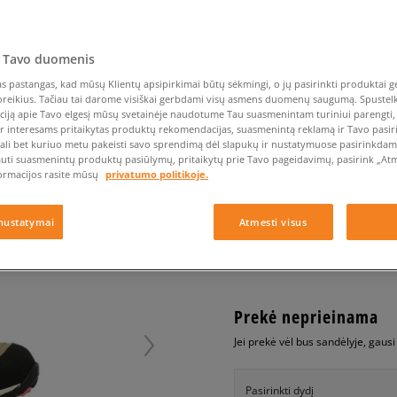
Nike Air Max TL 2.5
Liemens rankinė
Vans
Confront
Champion
EMU Australia
Converse Chuck Taylor
Kepurės
Kepurės
All Star
Havaianas
Skrybėlės
Converse
Confront
Ellesse
 FISHERMAN
Pirštinės
Converse Chuck 70
Saucony
Crocs
Converse
Jansport
 Tavo duomenis
Jordan 4
Clarks
Dr. Martens
DC
Jordan
TIMBERLAND HYPERT
 pastangas, kad mūsų Klientų apsipirkimai būtų sėkmingi, o jų pasirinkti produktai ge
Nike Air Max DN8
Dickies
Eastpak
Dickies
Lacoste
poreikius. Tačiau tai darome visiškai gerbdami visų asmens duomenų saugumą. Spustelk 
vaikams, turistiniai batai
New Balance 530
ciją apie Tavo elgesį mūsų svetainėje naudotume Tau suasmenintam turiniui parengti, 
EMU Australia
Dr. Martens
New Era
ir interesams pritaikytas produktų rekomendacijas, suasmenintą reklamą ir Tavo pasir
New Balance 9060
0.0
(
0
)
ali bet kuriuo metu pakeisti savo sprendimą dėl slapukų ir nustatymuose pasirinkdamas
Nike Dunk
auti suasmenintų produktų pasiūlymų, pritaikytų prie Tavo pageidavimų, pasirink „Atme
79,95
€
ormacijos rasite mūsų
privatumo politikoje.
Puma Speedcat
Puma Suede XL
nustatymai
Atmesti visus
Puma Palermo
+ 80 tšk.
SizeerClub
Asics Gel-NYC Rugged
Prekė neprieinama
Jei prekė vėl bus sandėlyje, gaus
Pasirinkti dydį