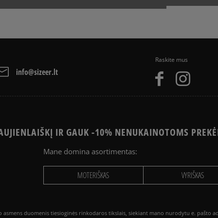
TI INKARIUKUS
KAIP AVĖTI PAEZ BATUS?
AI?
KODĖL ADIDAS SUPERSTAR
Raskite mus
info@sizeer.lt
UJIENLAIŠKĮ IR GAUK -10% NENUKAINOTOMS PREKĖ
Mane domina asortimentas:
MOTERIŠKAS
VYRIŠKAS
smens duomenis tiesioginės rinkodaros tikslais, siekiant mano nurodytu e. pašto adre