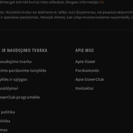
čia.
utikimas gali būti bet kuriuo metu atšauktas. Daugiau informacijos
to. Nuolaidos kodą rasi atskirame el. laiške, kurį išsiųsime tau, kai paspausi akty
is ir specialiais pasiūlymais. Atkreipk dėmesį, kad užsiprenumeruodamas naujienlaiškį, 
S IR NAUDOJIMO TVARKA
APIE MUS
 naudojimo tvarka
Apie Sizeer
kimo-pardavimo taisyklės
Parduotuvės
yklės ir sąlygos
Apie SizeerClub
pasiūlymai
Kontaktai
SizeerClub programėlės
politika
litika
umas