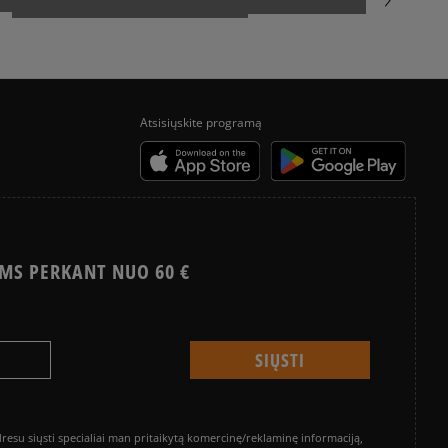
POPULIARIAUSI BATAI VASARAI
KAIP KURIAMI TIMBERLAND 6
Atsisiųskite programą
MS PERKANT NUO 60 €
su siųsti specialiai man pritaikytą komercinę/reklaminę informaciją,