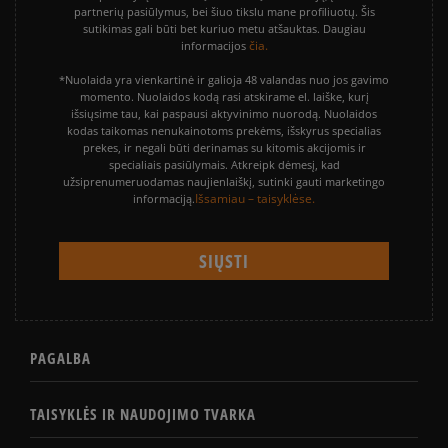
partnerių pasiūlymus, bei šiuo tikslu mane profiliuotų. Šis
sutikimas gali būti bet kuriuo metu atšauktas. Daugiau
čia.
informacijos
*Nuolaida yra vienkartinė ir galioja 48 valandas nuo jos gavimo
momento. Nuolaidos kodą rasi atskirame el. laiške, kurį
išsiųsime tau, kai paspausi aktyvinimo nuorodą. Nuolaidos
kodas taikomas nenukainotoms prekėms, išskyrus specialias
prekes, ir negali būti derinamas su kitomis akcijomis ir
specialiais pasiūlymais. Atkreipk dėmesį, kad
užsiprenumeruodamas naujienlaiškį, sutinki gauti marketingo
Išsamiau – taisyklėse.
informaciją.
PAGALBA
TAISYKLĖS IR NAUDOJIMO TVARKA