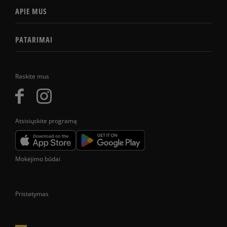
APIE MUS
PATARIMAI
Raskite mus
Atsisiųskite programą
Mokėjimo būdai
Pristatymas
Prekes pristatome tik Lietuvos Respublikos teritorijoje