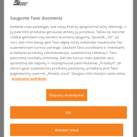
TIMBERLAND HYPERTRAIL
FISHERMAN
Saugome Tavo duomenis
vaikams, turistiniai batai
Dedame visas pastangas, kad mūsų Klientų apsipirkimai būtų sėkmingi, o
jų pasirinkti produktai geriausiai atitiktų jų poreikius. Tačiau tai darome
visiškai gerbdami visų asmens duomenų saugumą. Spustelk „OK“, jei
0.0
(
0
)
nori, kad informaciją apie Tavo elgesį mūsų svetainėje naudotume Tau
suasmenintam turiniui parengti, įskaitant Tavo poreikiams ir interesams
54,95
€
pritaikytas produktų rekomendacijas, suasmenintą reklamą ir Tavo
pasirinktų nuostatų įsiminimą. Gali bet kuriuo metu pakeisti savo
sprendimą dėl slapukų ir nustatymuose pasirinkdamas „Pritaikyti“. Jei
+ 55 tšk.
SizeerClub
nenori gauti suasmenintų produktų pasiūlymų, pritaikytų prie Tavo
pageidavimų, pasirink „Atmesti visus”. Daugiau informacijos rasite mūsų
privatumo politikoje.
Prekė neprieinama
Slapukų nustatymai
Jei prekė vėl bus sandėlyje, gausi pranešimą iš mūsų.
OK
Pasirinkti dydį
Atmesti visus
EU dydžiai
US dydžiai
PATIKRINK PRIEINAMUMĄ PARDUOTUVĖJE