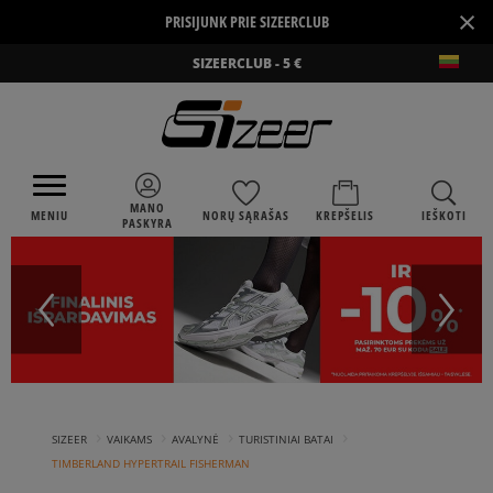
×
PRISIJUNK PRIE SIZEERCLUB
SIZEERCLUB - 5 €
MANO
MENIU
NORŲ SĄRAŠAS
KREPŠELIS
IEŠKOTI
PASKYRA
›
›
›
›
SIZEER
VAIKAMS
AVALYNĖ
TURISTINIAI BATAI
TIMBERLAND HYPERTRAIL FISHERMAN