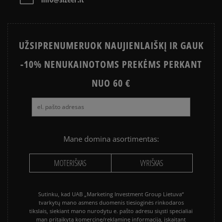
VERSTOS ODOS BATŲ VALYMAS
KODĖL ADIDAS SUPERSTAR
KAIP PASIRINKTI INKARIUKUS
KURIUOS NIKE AIR MAX
MEDŽIAGINIŲ BATŲ VALYMAS
UŽSIPRENUMERUOK NAUJIENLAIŠKĮ IR GAUK
PASIRINKTI?
KAIP IŠSIRINKTI BATUS?
-10% NENUKAINOTOMS PREKĖMS PERKANT
KEDAI VASARAI?
KAIP AVĖTI SPORTBAČIUS?
NUO 60 €
NIKE JANOSKI ISTORIJA
GELTONŲJŲ BATŲ FENOMENAS
KODĖL ADIDAS GAZELLE
KAIP IŠSIRINKTI INKARIUKUS
NIKE VS. ADIDAS
KEDAI – KAS TAI?
POPULIARIAUSI BATAI VASARAI
Mane domina asortimentas:
AR NIKE JANOSKI YRA PATOGŪS?
KAIP KURIAMI TIMBERLAND 6
MOTERIŠKAS
VYRIŠKAS
Sutinku, kad UAB „Marketing Investment Group Lietuva“
tvarkytų mano asmens duomenis tiesioginės rinkodaros
tikslais, siekiant mano nurodytu e. pašto adresu siųsti specialiai
man pritaikytą komercinę/reklaminę informaciją, įskaitant