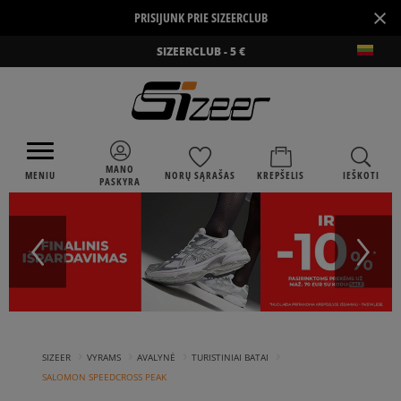
×
PRISIJUNK PRIE SIZEERCLUB
SIZEERCLUB - 5 €
MANO
MENIU
NORŲ SĄRAŠAS
KREPŠELIS
IEŠKOTI
PASKYRA
›
›
›
›
SIZEER
VYRAMS
AVALYNĖ
TURISTINIAI BATAI
SALOMON SPEEDCROSS PEAK