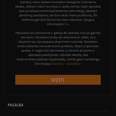
tvarkytų mano asmens duomenis tiesioginės rinkodaros
tikslais, siekiant mano nurodytu e. pašto adresu siųsti specialiai
man pritaikytą komercinę/reklaminę informaciją, įskaitant
partnerių pasiūlymus, bei šiuo tikslu mane profiliuotų. Šis
sutikimas gali būti bet kuriuo metu atšauktas. Daugiau
čia.
informacijos
*Nuolaida yra vienkartinė ir galioja 48 valandas nuo jos gavimo
momento. Nuolaidos kodą rasi atskirame el. laiške, kurį
išsiųsime tau, kai paspausi aktyvinimo nuorodą. Nuolaidos
kodas taikomas nenukainotoms prekėms, išskyrus specialias
prekes, ir negali būti derinamas su kitomis akcijomis ir
specialiais pasiūlymais. Atkreipk dėmesį, kad
užsiprenumeruodamas naujienlaiškį, sutinki gauti marketingo
Išsamiau – taisyklėse.
informaciją.
PAGALBA