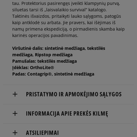
45 1/3
29 cm
tau. Protektorius pasirengęs įveikti klampynių purvą,
siluetas tarsi iš „laisvalaikio survival” katalogo.
Taktinės išvaizdos, pritaikyti lauko sąlygoms, patogūs
46
29,5 cm
Pranešti man
kaip antklodė su arbata. Jie pravers, kai išėjimas iš
namų primena ekspediciją, o pirmadienis skamba kaip
karinės operacijos pavadinimas.
46 2/3
30 cm
Viršutinė dalis: sintetinė medžiaga, tekstilės
medžiaga, Ripstop medžiaga
Pamušalas: tekstilės medžiaga
Įdėklas: OrthoLite®
Padas: Contagrip®, sintetinė medžiaga
PRISTATYMO IR APMOKĖJIMO SĄLYGOS
NEMOKAMAS PRISTATYMAS NUO 60 €
INFORMACIJA APIE PREKĖS KILMĘ
Prekės pristatomos per 2-6 d.d.
AMERSPORT GROUP SP. Z O.O.
ATSILIEPIMAI
Pristatymas:
chemin des Croiselets 14,