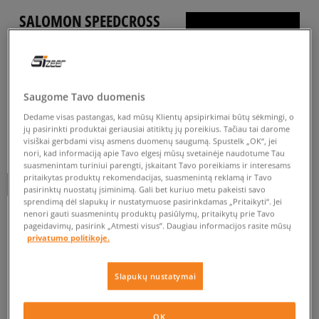
SALOMON SPEEDCROSS
PEAK
vyrams, turistiniai batai
4.9
(
8
)
Saugome Tavo duomenis
89
€
Dedame visas pastangas, kad mūsų Klientų apsipirkimai būtų sėkmingi, o
jų pasirinkti produktai geriausiai atitiktų jų poreikius. Tačiau tai darome
visiškai gerbdami visų asmens duomenų saugumą. Spustelk „OK“, jei
94
€
-5%
(žemiausia kaina per pastarąsias 30 dienų iki nuolaidos)
nori, kad informaciją apie Tavo elgesį mūsų svetainėje naudotume Tau
110
€
-19%
(pradinė kaina)
suasmenintam turiniui parengti, įskaitant Tavo poreikiams ir interesams
pritaikytas produktų rekomendacijas, suasmenintą reklamą ir Tavo
+ 89 tšk.
SizeerClub
pasirinktų nuostatų įsiminimą. Gali bet kuriuo metu pakeisti savo
sprendimą dėl slapukų ir nustatymuose pasirinkdamas „Pritaikyti“. Jei
SPALVA
ŽALIA
nenori gauti suasmenintų produktų pasiūlymų, pritaikytų prie Tavo
pageidavimų, pasirink „Atmesti visus”. Daugiau informacijos rasite mūsų
privatumo politikoje.
Slapukų nustatymai
Pasirinkti dydį
OK